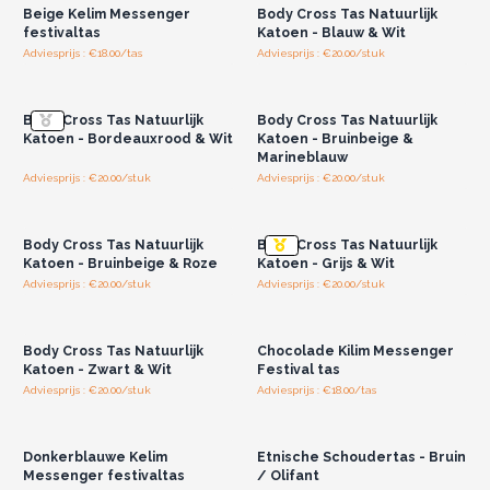
Beige Kelim Messenger
Body Cross Tas Natuurlijk
festivaltas
Katoen - Blauw & Wit
Adviesprijs : €18.00/tas
Adviesprijs : €20.00/stuk
Log in of registreer u voor
Log in of registreer u voor
groothandelsprijzen.
groothandelsprijzen.
Body Cross Tas Natuurlijk
Body Cross Tas Natuurlijk
Katoen - Bordeauxrood & Wit
Katoen - Bruinbeige &
Marineblauw
Adviesprijs : €20.00/stuk
Adviesprijs : €20.00/stuk
Log in of registreer u voor
Log in of registreer u voor
groothandelsprijzen.
groothandelsprijzen.
Body Cross Tas Natuurlijk
Body Cross Tas Natuurlijk
Katoen - Bruinbeige & Roze
Katoen - Grijs & Wit
Adviesprijs : €20.00/stuk
Adviesprijs : €20.00/stuk
Log in of registreer u voor
Log in of registreer u voor
groothandelsprijzen.
groothandelsprijzen.
Body Cross Tas Natuurlijk
Chocolade Kilim Messenger
Katoen - Zwart & Wit
Festival tas
Adviesprijs : €20.00/stuk
Adviesprijs : €18.00/tas
Log in of registreer u voor
Log in of registreer u voor
groothandelsprijzen.
groothandelsprijzen.
Donkerblauwe Kelim
Etnische Schoudertas - Bruin
Messenger festivaltas
/ Olifant