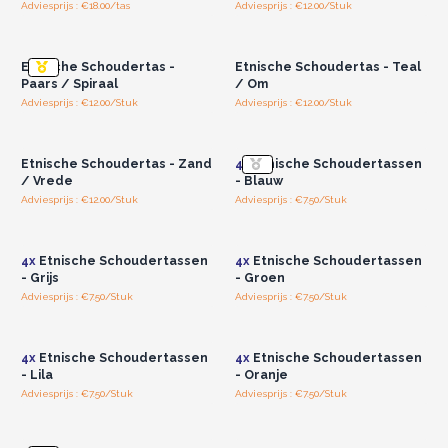
Adviesprijs : €18.00/tas
Adviesprijs : €12.00/Stuk
Log in of registreer u voor
Log in of registreer u voor
groothandelsprijzen.
groothandelsprijzen.
Etnische Schoudertas -
Etnische Schoudertas - Teal
Paars / Spiraal
/ Om
Adviesprijs : €12.00/Stuk
Adviesprijs : €12.00/Stuk
Log in of registreer u voor
Log in of registreer u voor
groothandelsprijzen.
groothandelsprijzen.
Etnische Schoudertas - Zand
4x
Etnische Schoudertassen
/ Vrede
- Blauw
Adviesprijs : €12.00/Stuk
Adviesprijs : €7.50/Stuk
Log in of registreer u voor
Log in of registreer u voor
groothandelsprijzen.
groothandelsprijzen.
4x
Etnische Schoudertassen
4x
Etnische Schoudertassen
- Grijs
- Groen
Adviesprijs : €7.50/Stuk
Adviesprijs : €7.50/Stuk
Log in of registreer u voor
Log in of registreer u voor
groothandelsprijzen.
groothandelsprijzen.
4x
Etnische Schoudertassen
4x
Etnische Schoudertassen
- Lila
- Oranje
Adviesprijs : €7.50/Stuk
Adviesprijs : €7.50/Stuk
Log in of registreer u voor
Log in of registreer u voor
groothandelsprijzen.
groothandelsprijzen.