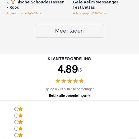
4x
Etnische Schoudertassen
Gele Kelim Messenger
- Rood
festivaltas
Adviesprijs : €7.50/Stuk
Adviesprijs : €18.00/tas
Meer laden
KLANTBEOORDELING
4.89
/5
★
★
★
★
★
★
★
★
★
★
Op basis van 107 beoordelingen
Bekijk alle beoordelingen