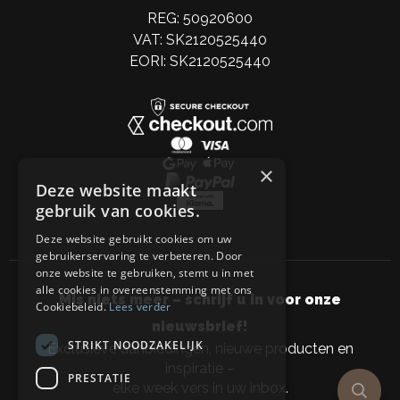
REG: 50920600
VAT: SK2120525440
EORI: SK2120525440
×
Deze website maakt
gebruik van cookies.
Deze website gebruikt cookies om uw
gebruikerservaring te verbeteren. Door
onze website te gebruiken, stemt u in met
alle cookies in overeenstemming met ons
Mis niets meer – schrijf u in voor onze
Cookiebeleid.
Lees verder
nieuwsbrief!
STRIKT NOODZAKELIJK
Exclusieve aanbiedingen, nieuwe producten en
inspiratie –
PRESTATIE
elke week vers in uw inbox.