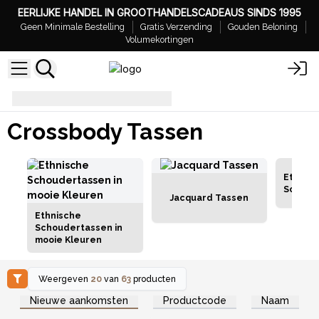
EERLIJKE HANDEL IN GROOTHANDELSCADEAUS SINDS 1995
Geen Minimale Bestelling
Gratis Verzending
Gouden Beloning
Volumekortingen
Crossbody Tassen
Crossbody Tassen
Ethnis
Schoud
Jacquard Tassen
Ethnische
Schoudertassen in
mooie Kleuren
Weergeven
20
van
63
producten
Log in of registreer u voor
Log in of registreer u voor
Nieuwe aankomsten
Productcode
Naam
groothandelsprijzen.
groothandelsprijzen.