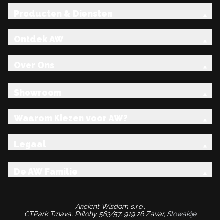
Producten & Diensten
Ontdek AW
Over Ons
Showroom
Waarom Kiezen voor AW?
Legaal
De AW Familie
Ancient Wisdom s.r.o.,
CTPark Trnava, Prílohy 583/57, 919 26 Zavar,
Slowakije