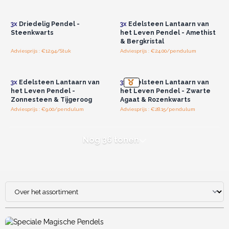
groothandelsprijzen.
groothandelsprijzen.
3x
Driedelig Pendel -
3x
Edelsteen Lantaarn van
Steenkwarts
het Leven Pendel - Amethist
& Bergkristal
Adviesprijs : €12.94/Stuk
Adviesprijs : €24.00/pendulum
Log in of registreer u voor
Log in of registreer u voor
groothandelsprijzen.
groothandelsprijzen.
3x
Edelsteen Lantaarn van
3x
Edelsteen Lantaarn van
het Leven Pendel -
het Leven Pendel - Zwarte
Zonnesteen & Tijgeroog
Agaat & Rozenkwarts
Adviesprijs : €9.00/pendulum
Adviesprijs : €28.15/pendulum
Nog 36 tonen