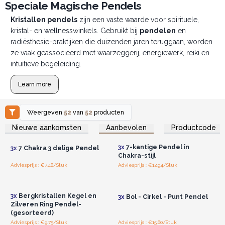
Speciale Magische Pendels
Kristallen pendels
zijn een vaste waarde voor spirituele,
kristal- en wellnesswinkels. Gebruikt bij
pendelen
en
radiësthesie-praktijken die duizenden jaren teruggaan, worden
ze vaak geassocieerd met waarzeggerij, energiewerk, reiki en
intuïtieve begeleiding.
Learn more
Weergeven
52
van
52
producten
Log in of registreer u voor
Log in of registreer u voor
Nieuwe aankomsten
Aanbevolen
Productcode
groothandelsprijzen.
groothandelsprijzen.
3x
7-kantige Pendel in
3x
7 Chakra 3 delige Pendel
Chakra-stijl
Adviesprijs : €7.48/Stuk
Adviesprijs : €12.94/Stuk
Log in of registreer u voor
Log in of registreer u voor
groothandelsprijzen.
groothandelsprijzen.
3x
Bergkristallen Kegel en
3x
Bol - Cirkel - Punt Pendel
Zilveren Ring Pendel-
(gesorteerd)
Adviesprijs : €9.75/Stuk
Adviesprijs : €15.60/Stuk