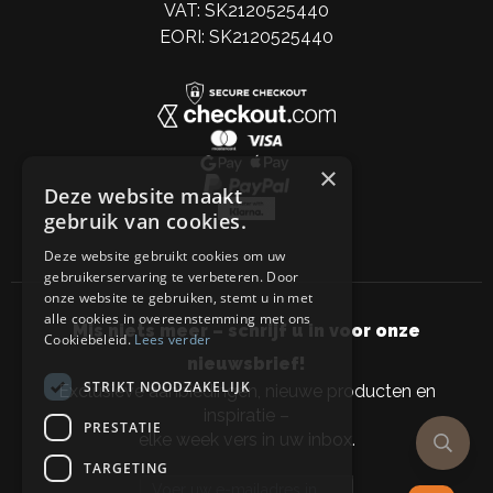
VAT: SK2120525440
EORI: SK2120525440
×
Deze website maakt
gebruik van cookies.
Deze website gebruikt cookies om uw
gebruikerservaring te verbeteren. Door
onze website te gebruiken, stemt u in met
alle cookies in overeenstemming met ons
Mis niets meer – schrijf u in voor onze
Cookiebeleid.
Lees verder
nieuwsbrief!
STRIKT NOODZAKELIJK
Exclusieve aanbiedingen, nieuwe producten en
inspiratie –
PRESTATIE
elke week vers in uw inbox.
TARGETING
Email address