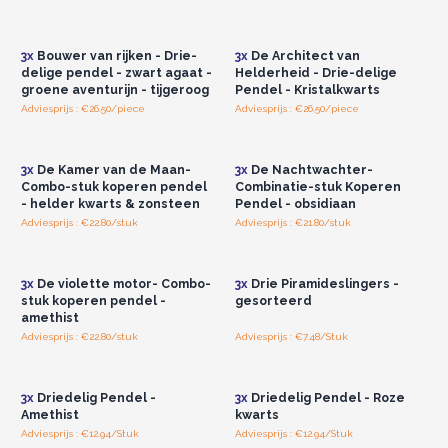
Log in of registreer u voor
Log in of registreer u voor
groothandelsprijzen.
groothandelsprijzen.
3x
Bouwer van rijken - Drie-
3x
De Architect van
delige pendel - zwart agaat -
Helderheid - Drie-delige
groene aventurijn - tijgeroog
Pendel - Kristalkwarts
Adviesprijs : €26.50/piece
Adviesprijs : €26.50/piece
Log in of registreer u voor
Log in of registreer u voor
groothandelsprijzen.
groothandelsprijzen.
3x
De Kamer van de Maan-
3x
De Nachtwachter-
Combo-stuk koperen pendel
Combinatie-stuk Koperen
- helder kwarts & zonsteen
Pendel - obsidiaan
Adviesprijs : €22.80/stuk
Adviesprijs : €21.80/stuk
Log in of registreer u voor
Log in of registreer u voor
groothandelsprijzen.
groothandelsprijzen.
3x
De violette motor- Combo-
3x
Drie Piramideslingers -
stuk koperen pendel -
gesorteerd
amethist
Adviesprijs : €22.80/stuk
Adviesprijs : €7.48/Stuk
Log in of registreer u voor
Log in of registreer u voor
groothandelsprijzen.
groothandelsprijzen.
3x
Driedelig Pendel -
3x
Driedelig Pendel - Roze
Amethist
kwarts
Adviesprijs : €12.94/Stuk
Adviesprijs : €12.94/Stuk
Log in of registreer u voor
Log in of registreer u voor