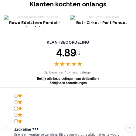
Klanten kochten onlangs
Ruwe Edelsteen Pendel -
Bol - Cirkel - Punt Pendel
Amethist
KLANTBEOORDELING
4.89
/5
★
★
★
★
★
★
★
★
★
★
Op basis van 107 beoordelingen
Bekijk alle beoordelingen van de familie
Bekijk alle beoordelingen
Jackeline ***
Snelle en keurige verzending. Bij vragen wordt je altijd netjes te woord