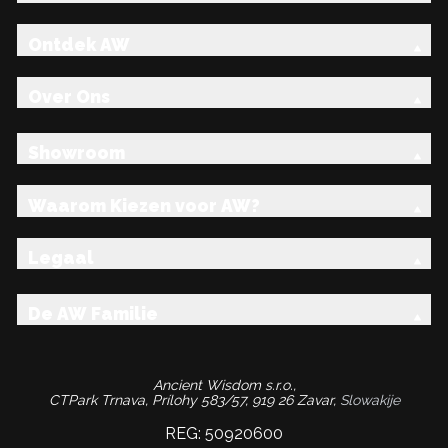
Ontdek AW
Over Ons
Showroom
Waarom Kiezen voor AW?
Legaal
De AW Familie
Ancient Wisdom s.r.o.,
CTPark Trnava, Prílohy 583/57, 919 26 Zavar,
Slowakije
REG: 50920600