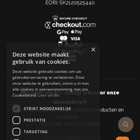
EORI: SK2120525440
×
Deze website maakt
gebruik van cookies.
Deze website gebruikt cookies om uw
gebruikerservaring te verbeteren. Door
onze website te gebruiken, stemt u in met
alle cookies in overeenstemming met ons
Mis niets meer – schrijf u in voor onze
Cookiebeleid.
Lees verder
nieuwsbrief!
STRIKT NOODZAKELIJK
Exclusieve aanbiedingen, nieuwe producten en
inspiratie –
PRESTATIE
elke week vers in uw inbox.
TARGETING
Email address