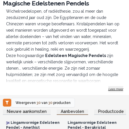
Magische Edelstenen Pendels
Wichelroedelopen, of radiësthesie, zou al meer dan
zesduizend jaar oud zijn. De Egyptenaren en de oude
Chinezen waren vroege beoefenaars. Kristalpendelen kan op
veel manieren worden uitgevoerd en wordt toegepast voor
allerlei doeleinden – van het vinden van water, mineralen,
vermiste personen tot zelfs verloren voorwerpen. Het wordt
ook gebruikt in healing, reiki en waarzeggerij.
Deze hoogwaardige
Edelsteen Magische Pendels
zijn
werkelijk uniek – verschillende slijpvormen, verschillende
stenen... verschillende energie. Ze zijn niet zomaar
hulpmiddelen; ze zijn met zorg vervaardigd om de hoogste
kwaliteit en energetische resonantie te waarborgen.
Voorzien van een zilverkleurige ketting met een edelsteen
Lees meer
kraal aan het uiteinde – ze hebben echt iets magisch. Elke
pendel is bevestigd aan een ketting van ca. 170 mm lang met
Weergeven
30
van
30
producten
een edelstenen kraal aan het einde.
Log in of registreer u voor
Log in of registreer u voor
Nieuwe aankomsten
Aanbevolen
Productcode
groothandelsprijzen.
groothandelsprijzen.
Hoe te gebruiken:
Voorbereiden:
Houd de pendel vast aan de ketting of de
3x
Lingamvormige Edelsteen
Lingamvormige Edelsteen
kraal, zodat hij vrij kan bewegen.
Pendel - Amethist
Pendel - Bergkristal