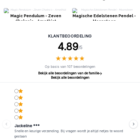
Magic Pendulum - Zeven
Magische Edelstenen Pendel -
Chakra's - Amethist
Maansteen
KLANTBEOORDELING
4.89
/5
★
★
★
★
★
★
★
★
★
★
Op basis van 107 beoordelingen
Bekijk alle beoordelingen van de familie
Bekijk alle beoordelingen
Jackeline ***
Snelle en keurige verzending. Bij vragen wordt je altijd netjes te woord
gestaan