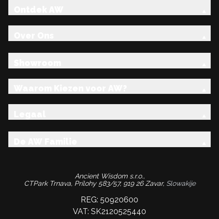
Ontdek AW
Over Ons
Showroom
Waarom Kiezen voor AW?
Legaal
De AW Familie
Ancient Wisdom s.r.o.,
CTPark Trnava, Prílohy 583/57, 919 26 Zavar,
Slowakije
REG: 50920600
VAT: SK2120525440