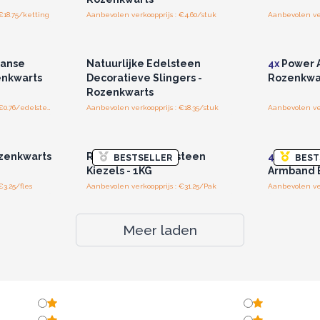
€18.75/ketting
Aanbevolen verkoopprijs : €4.60/stuk
r u voor
Log in of registreer u voor
Log in 
jzen.
groothandelsprijzen.
groo
aanse
Natuurlijke Edelsteen
4x
Power 
enkwarts
Decoratieve Slingers -
Rozenkwa
Rozenkwarts
Aanbevolen verkoopprijs : €0.76/edelstenen
Aanbevolen verkoopprijs : €18.35/stuk
Aanbevolen ver
r u voor
Log in of registreer u voor
Log in 
jzen.
groothandelsprijzen.
groo
ozenkwarts
Roze Kwarts Edelsteen
4x
Rozenk
BESTSELLER
BEST
Kiezels - 1KG
Armband
€3.25/fles
Aanbevolen verkoopprijs : €31.25/Pak
Aanbevolen ver
Meer laden