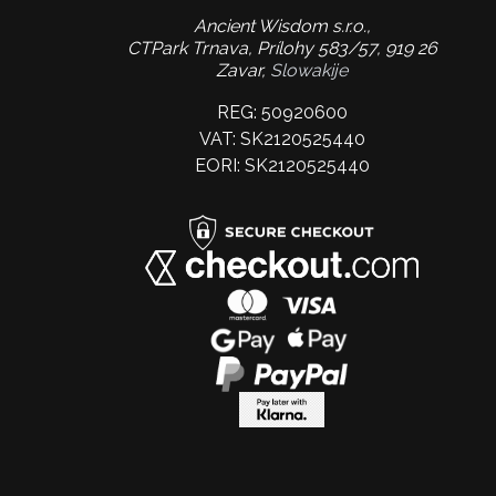
Ancient Wisdom s.r.o.,
CTPark Trnava, Prílohy 583/57, 919 26
Zavar,
Slowakije
REG: 50920600
VAT: SK2120525440
EORI: SK2120525440