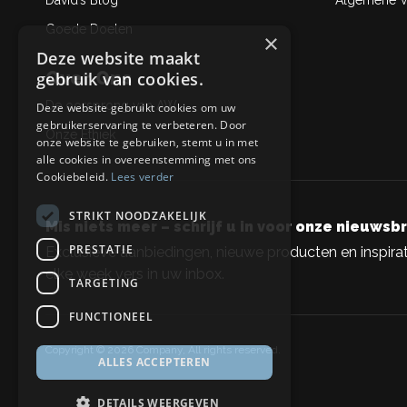
David’s Blog
Algemene Ve
Goede Doelen
×
Deze website maakt
Over Ons
gebruik van cookies.
De oorsprong van AW
Deze website gebruikt cookies om uw
gebruikerservaring te verbeteren. Door
Onze Ethiek
onze website te gebruiken, stemt u in met
alle cookies in overeenstemming met ons
Cookiebeleid.
Lees verder
STRIKT NOODZAKELIJK
Mis niets meer – schrijf u in voor onze nieuwsbr
PRESTATIE
Exclusieve aanbiedingen, nieuwe producten en inspirat
elke week vers in uw inbox.
TARGETING
FUNCTIONEEL
Copyright © 2026 Company, All rights reserved.
ALLES ACCEPTEREN
DETAILS WEERGEVEN