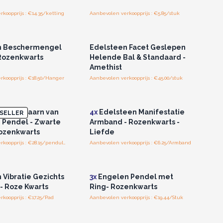
koopprijs : €14.35/ketting
Aanbevolen verkoopprijs : €5.85/stuk
of registreer u voor
Log in of registreer u voor
thandelsprijzen.
groothandelsprijzen.
n Beschermengel
Edelsteen Facet Geslepen
Rozenkwarts
Helende Bal & Standaard -
Amethist
koopprijs : €18.50/Hanger
Aanbevolen verkoopprijs : €45.00/stuk
of registreer u voor
Log in of registreer u voor
thandelsprijzen.
groothandelsprijzen.
en Lantaarn van
4x
Edelsteen Manifestatie
SELLER
 Pendel - Zwarte
Armband - Rozenkwarts -
ozenkwarts
Liefde
Aanbevolen verkoopprijs : €28.15/pendulum
Aanbevolen verkoopprijs : €6.25/Armband
of registreer u voor
Log in of registreer u voor
thandelsprijzen.
groothandelsprijzen.
 Vibratie Gezichts
3x
Engelen Pendel met
- Roze Kwarts
Ring- Rozenkwarts
koopprijs : €17.25/Pad
Aanbevolen verkoopprijs : €19.44/Stuk
of registreer u voor
Log in of registreer u voor
thandelsprijzen.
groothandelsprijzen.