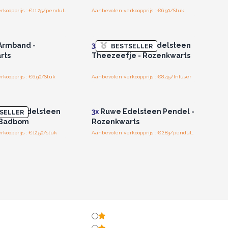
Aanbevolen verkoopprijs : €11.25/pendulum
Aanbevolen verkoopprijs : €6.50/Stuk
of registreer u voor
Log in of registreer u voor
thandelsprijzen.
groothandelsprijzen.
Armband -
3x
Rauwe Kristal Edelsteen
BESTSELLER
rts
Theezeefje - Rozenkwarts
koopprijs : €6.90/Stuk
Aanbevolen verkoopprijs : €8.45/Infuser
of registreer u voor
Log in of registreer u voor
thandelsprijzen.
groothandelsprijzen.
warts Edelsteen
3x
Ruwe Edelsteen Pendel -
SELLER
 Badbom
Rozenkwarts
koopprijs : €12.50/stuk
Aanbevolen verkoopprijs : €2.83/pendulum