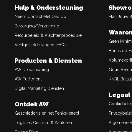
Hulp & Ondersteuning
Showr
Neem Contact Met Ons Op
Plan Jouw 
Bezorging/Verzending
Waarom
Retourbeleid & Klachtenprocedure
Geen Minim
Veelgestelde vragen (FAQ)
Bonus op Ee
Producten & Diensten
Volumekort
AW Dropshipping
Goud Belon
AW Fulfilment
KNBL Betaal
Digital Marketing Diensten
Legaal
Ontdek AW
Cookiebele
Geschiedenis en het Feniks-effect
Privacybele
Logistiek Centrum & Kantoren
Algemene V