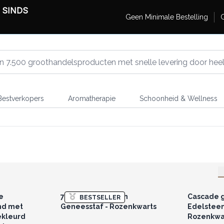
 SINDS
Geen Minimale Bestelling
G
estverkopers
Aromatherapie
Schoonheid & Wellness
r u voor
Log in of registreer u voor
Log in 
jzen.
groothandelsprijzen.
groo
e
7 Chakra Kristallen
Cascade 
BESTSELLER
nd met
Geneesstaf - Rozenkwarts
Edelsteen
ekleurd
Rozenkwa