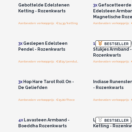
Gebottelde Edelstenen
3x
Gefacetteerde
Ketting - Rozenkwarts
Edelsteen Armban
Magnetische Roz
Aanbevolen verkoopprijs : €14.35/ketting
Aanbevolen verkoopprijs :
Log in of registreer u voor
Log in of registree
groothandelsprijzen.
groothandelspri
3x
Geslepen Edelsteen
12x
Geslepen Ede
BESTSELLER
Pendel - Rozenkwarts
Stukjes Armband -
Rozenkwarts
Aanbevolen verkoopprijs : €18.15/pendulum
Aanbevolen verkoopprijs : 
Log in of registreer u voor
Log in of registree
groothandelsprijzen.
groothandelspri
3x
Hop Hare Tarot Roll On -
Indiase Runensten
De Geliefden
- Rozenkwarts
Aanbevolen verkoopprijs : €15.00/Piece
Aanbevolen verkoopprijs : 
Log in of registreer u voor
Log in of registree
groothandelsprijzen.
groothandelspri
4x
Lavasteen Armband -
Levensboom Edel
BESTSELLER
Boeddha Rozenkwarts
Ketting - Rozenkw