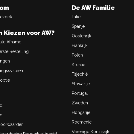
oom
De AW Familie
Bezoek
Italië
Spanje
 Kiezen voor AW?
Oostenrijk
ale Afname
Frankrijk
rste Bestelling
Polen
ingen
Kroatië
ingssysteem
Tsjechië
optie
Slowakije
Portugal
Zweden
id
Hongarije
id
Roemenië
oorwaarden
Verenigd Koninkrijk