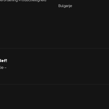
rordening Productveiligheid
Bulgarije
ief!
ie –