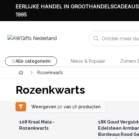
EERLIJKE HANDEL IN GROOTHANDELSCADEAUS
1995
Alle categorieën
Nieuw & Populair
Zomers B
Rozenkwarts
Rozenkwarts
Weergeven
50
van
56
producten
Log in of registreer u voor
Log in of registree
groothandelsprijzen.
groothandelspri
108 Kraal Mala -
18K Goud Verguld
Rozenkwarts
Edelsteen Armba
Bordeaux Rood G