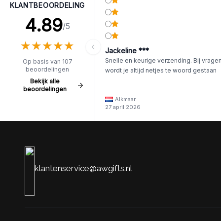
KLANTBEOORDELING
4.89
/5
★
★
★
★
★
★
★
★
★
★
Jackeline ***
Snelle en keurige verzending. Bij vrage
Op basis van 107
beoordelingen
wordt je altijd netjes te woord gestaan
Bekijk alle
beoordelingen
Alkmaar
27 april 2026
klantenservice@awgifts.nl