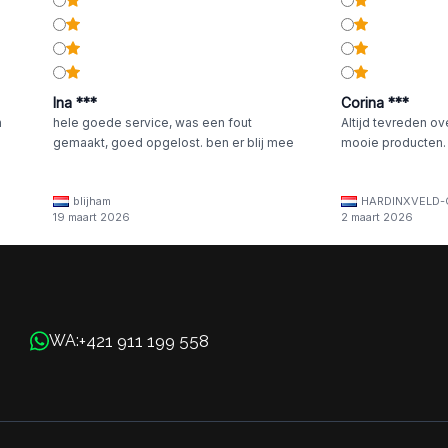
Ina ***
Corina ***
n
hele goede service, was een fout
Altijd tevreden ov
gemaakt, goed opgelost. ben er blij mee
mooie producten.
blijham
HARDINXVELD-
19 maart 2026
2 maart 2026
+421 911 199 558
WA: