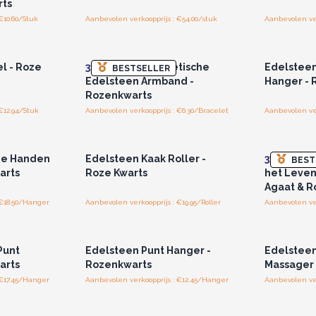
rts
€10.60/Stuk
Aanbevolen verkoopprijs : €54.00/stuk
Aanbevolen ver
r u voor
Log in of registreer u voor
Log in 
jzen.
groothandelsprijzen.
groo
l - Roze
3x
Dubbele Magnetische
Edelstee
BESTSELLER
Edelsteen Armband -
Hanger - 
Rozenkwarts
€12.94/Stuk
Aanbevolen verkoopprijs : €6.30/Bracelet
Aanbevolen ver
r u voor
Log in of registreer u voor
Log in 
jzen.
groothandelsprijzen.
groo
de Handen
Edelsteen Kaak Roller -
3x
Edelste
BEST
arts
Roze Kwarts
het Leven
Agaat & R
 €18.50/Hanger
Aanbevolen verkoopprijs : €19.95/Roller
r u voor
Log in of registreer u voor
Log in 
jzen.
groothandelsprijzen.
groo
Punt
Edelsteen Punt Hanger -
Edelsteen
arts
Rozenkwarts
Massager 
 €17.45/Hanger
Aanbevolen verkoopprijs : €12.45/Hanger
Aanbevolen ver
r u voor
Log in of registreer u voor
Log in 
jzen.
groothandelsprijzen.
groo