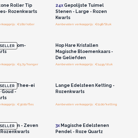
ne Roller Tip
24x
Gepolijste Tuimel
fles- Rozenkwarts
Stenen - Large - Rozen
Kwarts
oopprijs : €1.60/roller
Aanbevolen verkoopprijs : €0.98/Stuk
of registreer u voor
Log in of registreer u voor
thandelsprijzen.
groothandelsprijzen.
evensboom-
Hop Hare Kristallen
SELLER
rts
Magische Bloemenkaars -
De Geliefden
koopprijs : €5.75/hanger
Aanbevolen verkoopprijs : €14.95/stuk
of registreer u voor
Log in of registreer u voor
thandelsprijzen.
groothandelsprijzen.
n glazen Thee-ei
Lange Edelsteen Ketting -
SELLER
é Goud -
Rozenkwarts
rts
koopprijs : €30.00/fles
Aanbevolen verkoopprijs : €11.00/ketting
of registreer u voor
Log in of registreer u voor
thandelsprijzen.
groothandelsprijzen.
endulum - Zeven
3x
Magische Edelstenen
SELLER
- Rozenkwarts
Pendel - Roze Quartz