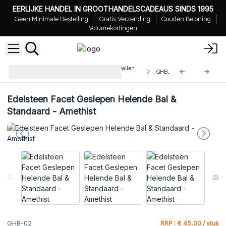
EERLIJKE HANDEL IN GROOTHANDELSCADEAUS SINDS 1995
Geen Minimale Bestelling
Gratis Verzending
Gouden Beloning
Volumekortingen
Groothandel Edelsteen Helende Ballen
GHB-02
met Standaard
Edelsteen Facet Geslepen Helende Bal &
Standaard - Amethist
GHB-02
RRP : € 45,00 / stuk