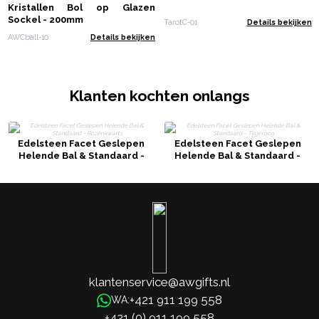
Kristallen Bol op Glazen
Sockel - 200mm
TarotC-01
Details bekijken
AWCball-10
Details bekijken
Klanten kochten onlangs
Edelsteen Facet Geslepen
Edelsteen Facet Geslepen
Helende Bal & Standaard -
Helende Bal & Standaard -
Rozenkwarts
Tijgeroog
klantenservice@awgifts.nl
+421 911 199 558
WA:
+421 (0) 911 199 558