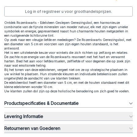
Log in of registreer u voor groothandelsprijzen.
Ontdek Rozenkwarts - Edelsteen Geslepen Genezingsbol, een harmonieuze
combinatie van de fijnste mineralen van moeder natuur, elk met zijn eigen unieke
symboliek en energie, gepresenteerd naast hun charmante houten metgezellen in
een rustgevende lichtbruine tint.
Op zoek naar een vleugje liefde en mededogen? De Rozenkwarts Genezingsbol, met
een diameter van 5 cm en voorzien van zijn eigen houten standaard, is het
antwoord.
Het is een uitstekende keuze voor winkels die zich richten op zelfzorg en relaties.
De zachte roze energie van de Rozenkwarts resoneert met het hart en verwarmt
harten. Bied het aan voor liefdesrituelen, zelfliefde of voor degenen die op zoek zijn
naar wat emotionele heling.
Bij het tonen van deze edelstenen, vergeet niet om ze op strategische plaatsen in
uw winkel te plaatsen. Hun stralende kleuren en individuele betekenissen zullen
ongetwijfeld de aandacht van uw klanten trekken.
De edelsteenbol heeft een diameter van 5 cm, en met de houten standaard meet dit
kleine edelstenen wonder 10 cm.
Uw klanten zullen dol zijn op deze holistische benadering om zich goed te voelen.
Productspecificaties & Documentatie
Levering Informatie
Retourneren van Goederen