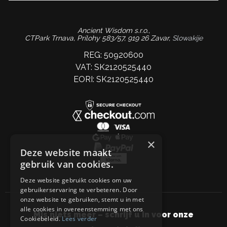
Ancient Wisdom s.r.o.,
CTPark Trnava, Prílohy 583/57, 919 26 Zavar,
Slowakije
REG: 50920600
VAT: SK2120525440
EORI: SK2120525440
×
Deze website maakt
gebruik van cookies.
Deze website gebruikt cookies om uw
gebruikerservaring te verbeteren. Door
onze website te gebruiken, stemt u in met
alle cookies in overeenstemming met ons
Mis niets meer – schrijf u in voor onze
Cookiebeleid.
Lees verder