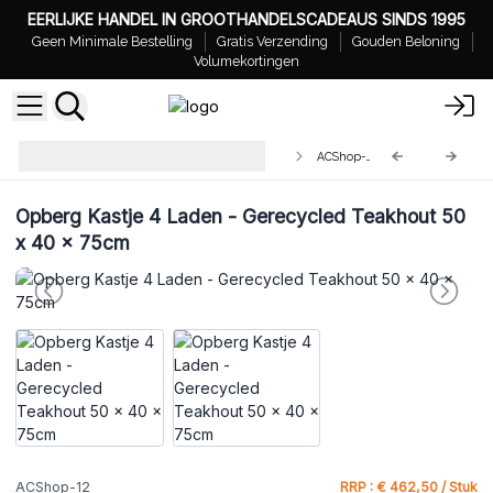
EERLIJKE HANDEL IN GROOTHANDELSCADEAUS SINDS 1995
Geen Minimale Bestelling
Gratis Verzending
Gouden Beloning
Volumekortingen
Uniek Gerecyceld Teakhout
ACShop-12
Meubilair
Opberg Kastje 4 Laden - Gerecycled Teakhout 50
x 40 x 75cm
ACShop-12
RRP : € 462,50 / Stuk