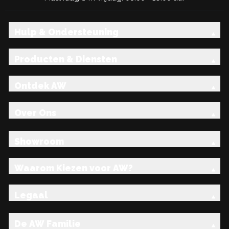
Hulp & Ondersteuning
Producten & Diensten
Ontdek AW
Over Ons
Showroom
Waarom Kiezen voor AW?
Legaal
De AW Familie