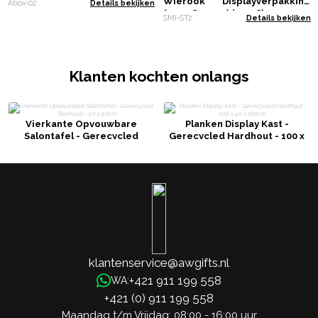
Wierook Displayverpakking
Abox-02
Details bekijken
(4x12 Geuren) (05-08)
SMI-ST2
Details bekijken
Klanten kochten onlangs
Vierkante Opvouwbare
Planken Display Kast -
Salontafel - Gerecycled
Gerecycled Hardhout - 100 x
Teakhout - 50 x 50cm
40 x 160cm
klantenservice@awgifts.nl
+421 911 199 558
WA:
+421 (0) 911 199 558
Maandag t/m Vrijdag: 08:00 - 16:00 uur