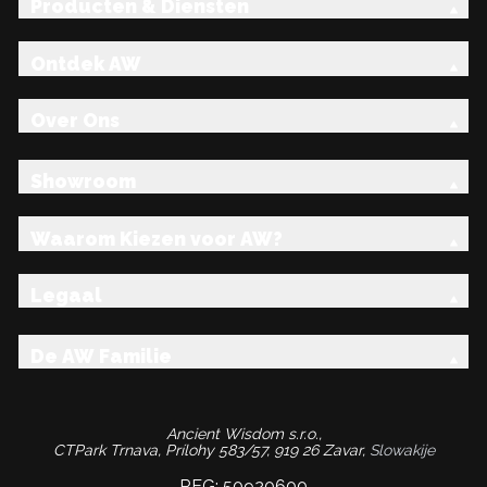
Producten & Diensten
Ontdek AW
Over Ons
Showroom
Waarom Kiezen voor AW?
Legaal
De AW Familie
Ancient Wisdom s.r.o.,
CTPark Trnava, Prílohy 583/57, 919 26 Zavar,
Slowakije
REG: 50920600