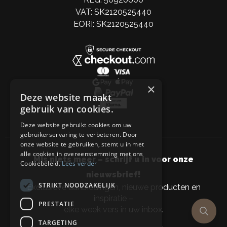
VAT: SK2120525440
EORI: SK2120525440
×
Deze website maakt
gebruik van cookies.
Deze website gebruikt cookies om uw
gebruikerservaring te verbeteren. Door
onze website te gebruiken, stemt u in met
alle cookies in overeenstemming met ons
Mis niets meer – schrijf u in voor onze
Cookiebeleid.
Lees verder
nieuwsbrief!
STRIKT NOODZAKELIJK
Exclusieve aanbiedingen, nieuwe producten en
inspiratie –
PRESTATIE
elke week vers in uw inbox.
TARGETING