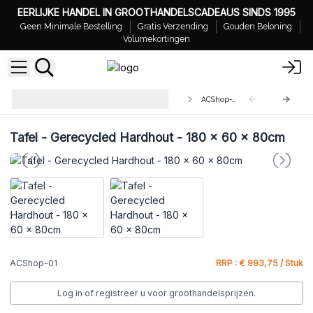
EERLIJKE HANDEL IN GROOTHANDELSCADEAUS SINDS 1995
Geen Minimale Bestelling
Gratis Verzending
Gouden Beloning
Volumekortingen
Uniek Gerecyceld Teakhout
ACShop-01
Meubilair
Tafel - Gerecycled Hardhout - 180 x 60 x 80cm
ACShop-01
RRP : € 993,75 / Stuk
Log in of registreer u voor groothandelsprijzen.