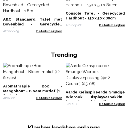
Console Tafel - Gerecycled
Hardhout - 150 x 50 x 80cm
A&C Standaard Tafel met
Bovenblad - Gerecycled
ACShop-02
Details bekijken
Hardhout - 1.8m
ACShop-05
Details bekijken
Trending
Aromathrapie Box -
Mangohout - Bloem motief (12
Aarde Geïnspireerde Smudge
flesjes)
Wierook Displayverpakking
Abox-02
Details bekijken
(4x12 Geuren) (05-08)
SMI-ST2
Details bekijken
Klanten kochten onlangs