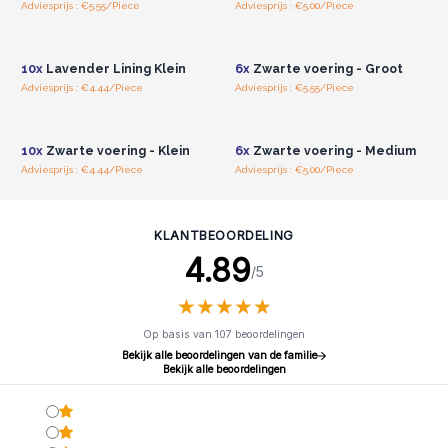
Adviesprijs : €5.55/Piece
Adviesprijs : €5.00/Piece
Log in of registreer u voor
Log in of registreer u voor
groothandelsprijzen.
groothandelsprijzen.
10x
Lavender Lining Klein
6x
Zwarte voering - Groot
Adviesprijs : €4.44/Piece
Adviesprijs : €5.55/Piece
Log in of registreer u voor
Log in of registreer u voor
groothandelsprijzen.
groothandelsprijzen.
10x
Zwarte voering - Klein
6x
Zwarte voering - Medium
Adviesprijs : €4.44/Piece
Adviesprijs : €5.00/Piece
KLANTBEOORDELING
4.89
/5
★
★
★
★
★
★
★
★
★
★
Op basis van 107 beoordelingen
Bekijk alle beoordelingen van de familie
Bekijk alle beoordelingen