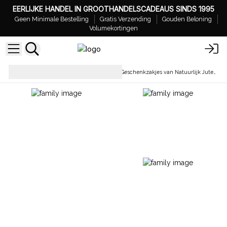
EERLIJKE HANDEL IN GROOTHANDELSCADEAUS SINDS 1995
Geen Minimale Bestelling
Gratis Verzending
Gouden Beloning
Volumekortingen
Stoffen Tasjes & Organza
Geschenkzakjes van Natuurlijk Jutekatoen
Tasjes