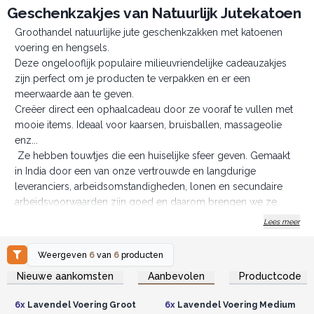
Geschenkzakjes van Natuurlijk Jutekatoen
Groothandel natuurlijke jute geschenkzakken met katoenen
voering en hengsels.
Deze ongelooflijk populaire milieuvriendelijke cadeauzakjes
zijn perfect om je producten te verpakken en er een
meerwaarde aan te geven.
Creëer direct een ophaalcadeau door ze vooraf te vullen met
mooie items. Ideaal voor kaarsen, bruisballen, massageolie
enz...
Ze hebben touwtjes die een huiselijke sfeer geven. Gemaakt
in India door een van onze vertrouwde en langdurige
leveranciers, arbeidsomstandigheden, lonen en secundaire
arbeidsvoorwaarden zijn goed en daarom brengen we ze
graag naar u en uw klanten. Uw steun zorgt voor broodnodige
Lees meer
hoogwaardige werkgelegenheid op het platteland van India.
Bestel vandaag nog deze prachtige Natuurlijk
Weergeven
6
van
6
producten
Jutekatoen Geschenkzakjes.
Log in of registreer u voor
Log in of registreer u voor
Nieuwe aankomsten
Aanbevolen
Productcode
groothandelsprijzen.
groothandelsprijzen.
6x
Lavendel Voering Groot
6x
Lavendel Voering Medium