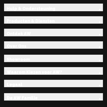
Hulp & Ondersteuning
Producten & Diensten
Ontdek AW
Over Ons
Showroom
Waarom Kiezen voor AW?
Legaal
De AW Familie