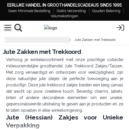
EERLIJKE HANDEL IN GROOTHANDELSCADEAUS SINDS 1995
Geen Minimale Bestelling
Gratis Verzending
Gouden Beloning
Volumekortingen
Stoffen Tasjes & Organza Tasjes
Jute Zakken met Trekkoord
Jute Zakken met Trekkoord
Verhoog je winkelassortiment met onze prachtige collectie
milieuvriendelijke groothandel Jute Trekkoord Zakjes/Tassen.
Met zorg vervaardigd en ontworpen voor veelzijdigheid, zijn
deze natuurlijke jute zakjes de perfecte toevoeging aan je
productlijn. Deze jute trekkoord zakjes bieden een leeg canvas
dat wacht op jouw creatieve touch. Bevestig charms, labels,
linten of andere decoratieve elementen om een unieke,
gepersonaliseerde uitstraling te geven aan je producten en ze
te laten opvallen in elke winkelomgeving.
Jute (Hessian) Zakjes voor Unieke
Verpakking