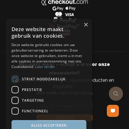
×
Deze website maakt
gebruik van cookies.
Deze website gebruikt cookies om uw
gebruikerservaring te verbeteren. Door
onze website te gebruiken, stemt u in met
alle cookies in overeenstemming met ons
Mis niets meer – schrijf u in voor onze
Cookiebeleid.
Lees verder
nieuwsbrief!
STRIKT NOODZAKELIJK
Exclusieve aanbiedingen, nieuwe producten en
inspiratie –
PRESTATIE
elke week vers in uw inbox.
TARGETING
Email address
FUNCTIONEEL
Abonneren
ALLES ACCEPTEREN