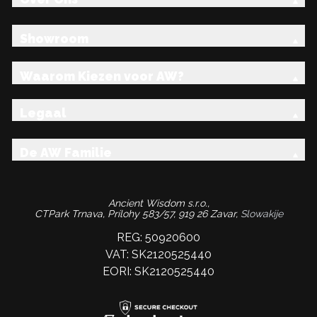
Showroom
Waarom Kiezen voor AW?
Legaal
De AW Familie
Ancient Wisdom s.r.o.,
CTPark Trnava, Prílohy 583/57, 919 26 Zavar,
Slowakije
REG: 50920600
VAT: SK2120525440
EORI: SK2120525440