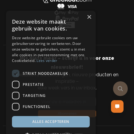
×
Deze website maakt
gebruik van cookies.
Deze website gebruikt cookies om uw
gebruikerservaring te verbeteren. Door
onze website te gebruiken, stemt u in met
alle cookies in overeenstemming met ons
Mis niets meer – schrijf u in voor onze
Cookiebeleid.
Lees verder
nieuwsbrief!
STRIKT NOODZAKELIJK
Exclusieve aanbiedingen, nieuwe producten en
inspiratie –
PRESTATIE
elke week vers in uw inbox.
TARGETING
Email address
FUNCTIONEEL
Abonneren
ALLES ACCEPTEREN