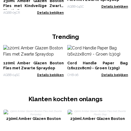
230ml Amber Glazen Boston
Fles met Kindveilige Zwarte
AGBB-04SC
Details bekijken
Plastic Dop
AGBB-05CR
Details bekijken
Trending
120ml Amber Glazen Boston
Cord Handle Paper Bag
Fles met Zwarte Spraydop
(16x22x8cm) - Groen (130g)
AGBB-04SC
Details bekijken
CHB-06
Details bekijken
Klanten kochten onlangs
230ml Amber Glazen Boston
230ml Amber Glazen Boston
Fles met Zwarte Pompdop
Fles met Zwarte Plastic Dop