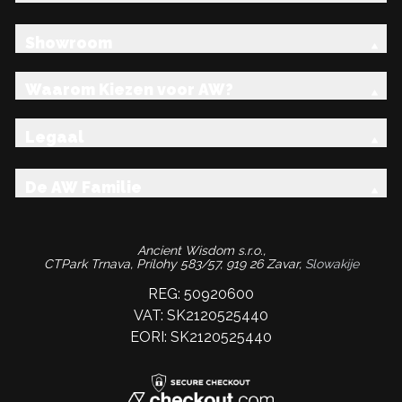
Showroom
Waarom Kiezen voor AW?
Legaal
De AW Familie
Ancient Wisdom s.r.o.,
CTPark Trnava, Prílohy 583/57, 919 26 Zavar,
Slowakije
REG: 50920600
VAT: SK2120525440
EORI: SK2120525440