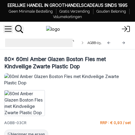
EERLIJKE HANDEL IN GROOTHANDELSCADEAUS SINDS 1995
Geen Minimale Bestelling
Gratis Verzending
Gouden Beloning
Volumekortingen
Groothandel Amber Glazen Boston
AGBB-03CR
Flessen
80x
60ml Amber Glazen Boston Fles met
Kindveilige Zwarte Plastic Dop
AGBB-03CR
RRP : € 0,93 / set
Herinner me eraan