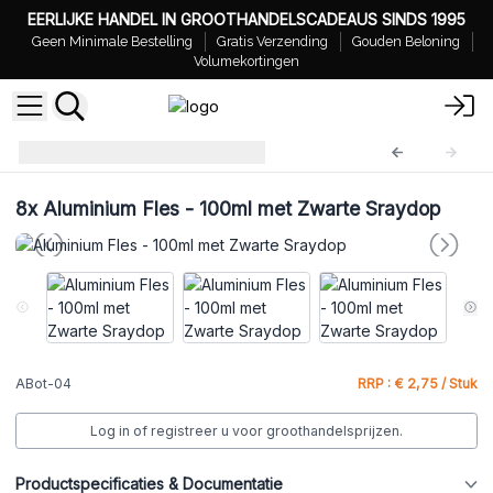
EERLIJKE HANDEL IN GROOTHANDELSCADEAUS SINDS 1995
Geen Minimale Bestelling
Gratis Verzending
Gouden Beloning
Volumekortingen
Aluminium Flessen
ABot-04
8x
Aluminium Fles - 100ml met Zwarte Sraydop
ABot-04
RRP : € 2,75 / Stuk
Log in of registreer u voor groothandelsprijzen.
Productspecificaties & Documentatie