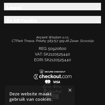
Legaal
De AW Familie
Ancient Wisdom s.r.o.,
CTPark Trnava, Prílohy 583/57, 919 26 Zavar,
Slowakije
REG: 50920600
VAT: SK2120525440
EORI: SK2120525440
×
Deze website maakt
gebruik van cookies.