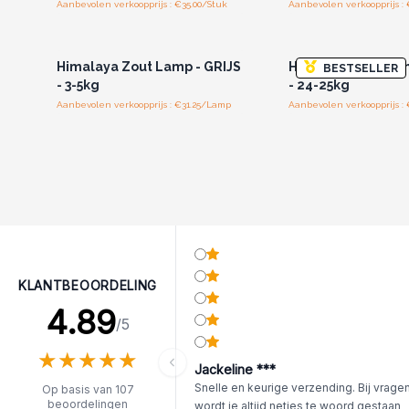
Aanbevolen verkoopprijs : €35.00/Stuk
Aanbevolen verkoopprijs : 
Log in of registreer u voor
Log in of registree
groothandelsprijzen.
groothandelspri
Himalaya Zout Lamp - GRIJS
Himalaya Zout Lam
BESTSELLER
- 3-5kg
- 24-25kg
Aanbevolen verkoopprijs : €31.25/Lamp
Aanbevolen verkoopprijs : 
KLANTBEOORDELING
4.89
/5
★
★
★
★
★
★
★
★
★
★
Jackeline ***
Snelle en keurige verzending. Bij vrage
Op basis van 107
beoordelingen
wordt je altijd netjes te woord gestaan