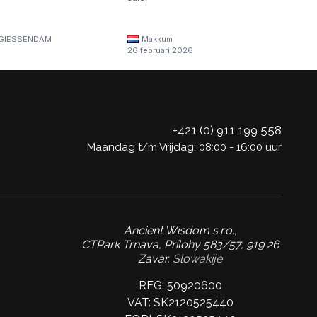
GIESSENDAM
Makkum
26 februari 2026
+421 (0) 911 199 558
Maandag t/m Vrijdag: 08:00 - 16:00 uur
Ancient Wisdom s.r.o.,
CTPark Trnava, Prílohy 583/57, 919 26
Zavar,
Slowakije
REG: 50920600
VAT: SK2120525440