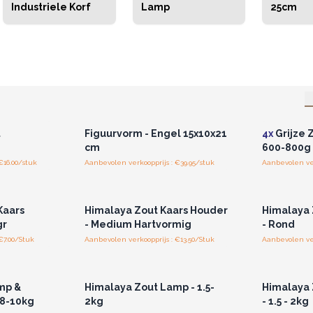
Industriele Korf
Lamp
25cm
r u voor
Log in of registreer u voor
Log in 
jzen.
groothandelsprijzen.
groo
t
Figuurvorm - Engel 15x10x21
4x
Grijze 
cm
600-800g
€16.00/stuk
Aanbevolen verkoopprijs : €39.95/stuk
Aanbevolen ver
r u voor
Log in of registreer u voor
Log in 
jzen.
groothandelsprijzen.
groo
Kaars
Himalaya Zout Kaars Houder
Himalaya 
gr
- Medium Hartvormig
- Rond
€7.00/Stuk
Aanbevolen verkoopprijs : €13.50/Stuk
Aanbevolen ver
r u voor
Log in of registreer u voor
Log in 
jzen.
groothandelsprijzen.
groo
mp &
Himalaya Zout Lamp - 1.5-
Himalaya 
 8-10kg
2kg
- 1.5 - 2kg