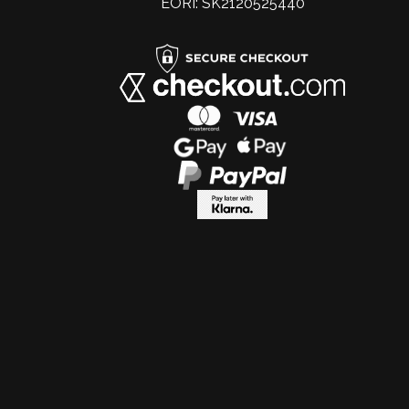
EORI: SK2120525440