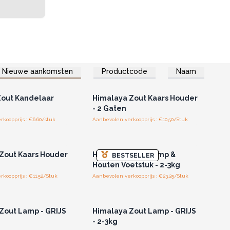
Nieuwe aankomsten
Productcode
Naam
of registreer u voor
Log in of registreer u voor
thandelsprijzen.
groothandelsprijzen.
Zout Kandelaar
Himalaya Zout Kaars Houder
- 2 Gaten
koopprijs : €6.60/stuk
Aanbevolen verkoopprijs : €10.50/Stuk
of registreer u voor
Log in of registreer u voor
thandelsprijzen.
groothandelsprijzen.
Zout Kaars Houder
Himalaya Zout Lamp &
BESTSELLER
Houten Voetstuk - 2-3kg
koopprijs : €11.52/Stuk
Aanbevolen verkoopprijs : €23.25/Stuk
of registreer u voor
Log in of registreer u voor
thandelsprijzen.
groothandelsprijzen.
Zout Lamp - GRIJS
Himalaya Zout Lamp - GRIJS
- 2-3kg