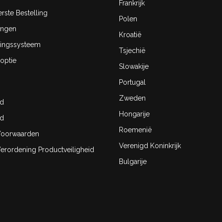
Frankrijk
rste Bestelling
Polen
ingen
Kroatië
ingssysteem
Tsjechië
optie
Slowakije
Portugal
Zweden
id
Hongarije
id
Roemenië
oorwaarden
Verenigd Koninkrijk
rordening Productveiligheid
Bulgarije