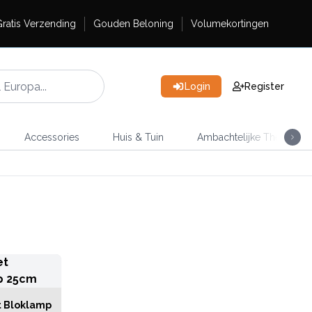
ratis Verzending
Gouden Beloning
Volumekortingen
Login
Register
Accessories
Huis & Tuin
Ambachtelijke Thee
t Bloklamp