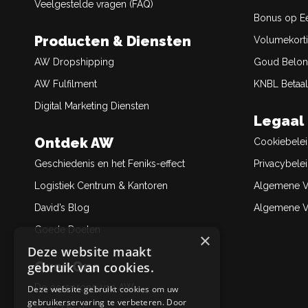
Veelgestelde vragen (FAQ)
Bonus op Ee
Producten & Diensten
Volumekort
AW Dropshipping
Goud Belon
AW Fulfilment
KNBL Betaal
Digital Marketing Diensten
Legaal
Ontdek AW
Cookiebele
Geschiedenis en het Feniks-effect
Privacybele
Logistiek Centrum & Kantoren
Algemene V
David’s Blog
Algemene Ve
Goede Doelen
×
Deze website maakt
Over Ons
gebruik van cookies.
De oorsprong van AW
Deze website gebruikt cookies om uw
gebruikerservaring te verbeteren. Door