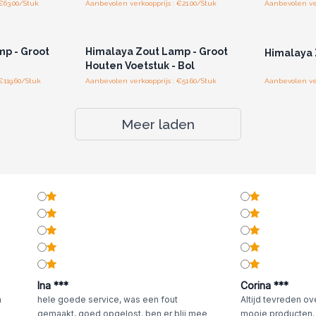
€63.00/Stuk
Aanbevolen verkoopprijs : €21.00/Stuk
Aanbevolen ver
r u voor
Log in of registreer u voor
Log in 
jzen.
groothandelsprijzen.
groo
p - Groot
Himalaya Zout Lamp - Groot
Himalaya 
Houten Voetstuk - Bol
€119.60/Stuk
Aanbevolen verkoopprijs : €51.60/Stuk
Aanbevolen ver
Meer laden
Ina ***
Corina ***
n
hele goede service, was een fout
Altijd tevreden ov
gemaakt, goed opgelost. ben er blij mee
mooie producten.