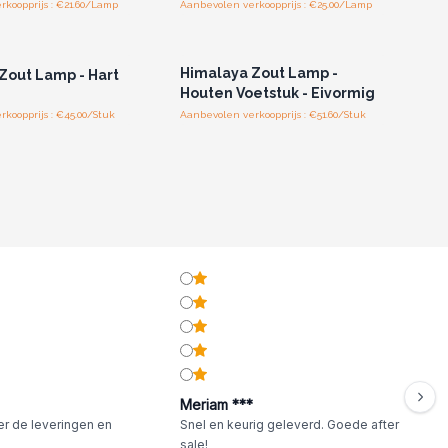
koopprijs : €21.60/Lamp
Aanbevolen verkoopprijs : €25.00/Lamp
of registreer u voor
Log in of registreer u voor
thandelsprijzen.
groothandelsprijzen.
Himalaya Zout Lamp -
Zout Lamp - Hart
Houten Voetstuk - Eivormig
koopprijs : €45.00/Stuk
Aanbevolen verkoopprijs : €51.60/Stuk
Meriam ***
er de leveringen en
Snel en keurig geleverd. Goede after
sale!