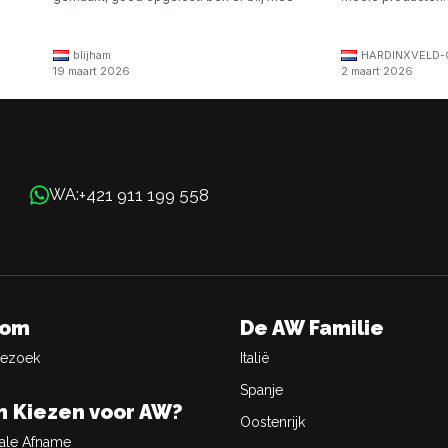
blijham
HARDINXVELD-
19 maart 2026
2 maart 2026
+421 911 199 558
WA:
oom
De AW Familie
Bezoek
Italië
Spanje
 Kiezen voor AW?
Oostenrijk
ale Afname