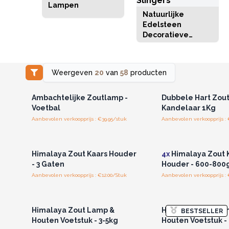
Lampen
Natuurlijke
Edelsteen
Decoratieve
Slingers
Weergeven
20
van
58
producten
Log in of registreer u voor
Log in of registree
groothandelsprijzen.
groothandelspri
Ambachtelijke Zoutlamp -
Dubbele Hart Zou
Voetbal
Kandelaar 1Kg
Aanbevolen verkoopprijs : €39.95/stuk
Aanbevolen verkoopprijs : 
Log in of registreer u voor
Log in of registree
groothandelsprijzen.
groothandelspri
Himalaya Zout Kaars Houder
4x
Himalaya Zout 
- 3 Gaten
Houder - 600-800
Aanbevolen verkoopprijs : €12.00/Stuk
Aanbevolen verkoopprijs : 
Log in of registreer u voor
Log in of registree
groothandelsprijzen.
groothandelspri
Himalaya Zout Lamp &
Himalaya Zout La
BESTSELLER
Houten Voetstuk - 3-5kg
Houten Voetstuk -