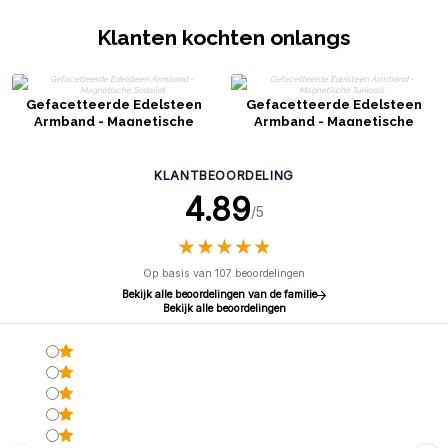
Klanten kochten onlangs
Gefacetteerde Edelsteen
Gefacetteerde Edelsteen
Armband - Magnetische
Armband - Magnetische
Sodaliet
Turkoois
KLANTBEOORDELING
4.89
/5
★
★
★
★
★
★
★
★
★
★
Op basis van 107 beoordelingen
Bekijk alle beoordelingen van de familie
Bekijk alle beoordelingen