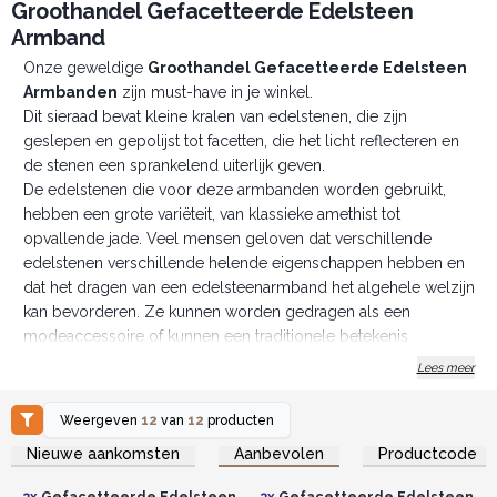
Groothandel Gefacetteerde Edelsteen
Armband
Onze geweldige
Groothandel Gefacetteerde Edelsteen
Armbanden
zijn must-have in je winkel.
Dit sieraad bevat kleine kralen van edelstenen, die zijn
geslepen en gepolijst tot facetten, die het licht reflecteren en
de stenen een sprankelend uiterlijk geven.
De edelstenen die voor deze armbanden worden gebruikt,
hebben een grote variëteit, van klassieke amethist tot
opvallende jade. Veel mensen geloven dat verschillende
edelstenen verschillende helende eigenschappen hebben en
dat het dragen van een edelsteenarmband het algehele welzijn
kan bevorderen. Ze kunnen worden gedragen als een
modeaccessoire of kunnen een traditionele betekenis
hebben.
Lees meer
Met hun eenvoudige uiterlijk zijn ze het perfecte cadeau of om
ze te combineren met andere edelsteenarmbanden.
Weergeven
12
van
12
producten
Geloof ons, uw klanten kopen er niet één.
Log in of registreer u voor
Log in of registreer u voor
Nieuwe aankomsten
Aanbevolen
Productcode
groothandelsprijzen.
groothandelsprijzen.
3x
Gefacetteerde Edelsteen
3x
Gefacetteerde Edelsteen