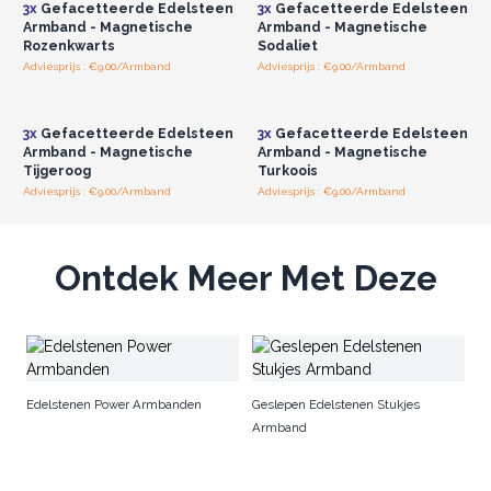
3x
Gefacetteerde Edelsteen
3x
Gefacetteerde Edelsteen
Armband - Magnetische
Armband - Magnetische
Rozenkwarts
Sodaliet
Adviesprijs : €9.00/Armband
Adviesprijs : €9.00/Armband
Log in of registreer u voor
Log in of registreer u voor
groothandelsprijzen.
groothandelsprijzen.
3x
Gefacetteerde Edelsteen
3x
Gefacetteerde Edelsteen
Armband - Magnetische
Armband - Magnetische
Tijgeroog
Turkoois
Adviesprijs : €9.00/Armband
Adviesprijs : €9.00/Armband
Ontdek Meer Met Deze
B
Edelstenen Power Armbanden
Geslepen Edelstenen Stukjes
Armband