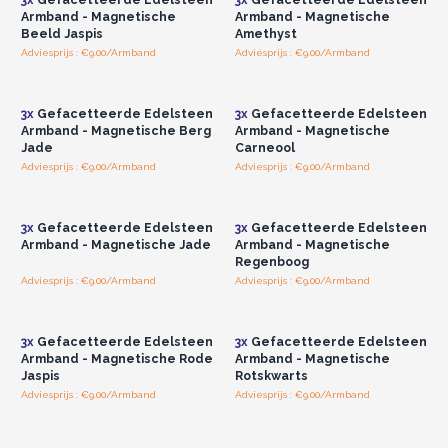
Armband - Magnetische
Armband - Magnetische
Beeld Jaspis
Amethyst
Adviesprijs : €9.00/Armband
Adviesprijs : €9.00/Armband
Log in of registreer u voor
Log in of registreer u voor
groothandelsprijzen.
groothandelsprijzen.
3x
Gefacetteerde Edelsteen
3x
Gefacetteerde Edelsteen
Armband - Magnetische Berg
Armband - Magnetische
Jade
Carneool
Adviesprijs : €9.00/Armband
Adviesprijs : €9.00/Armband
Log in of registreer u voor
Log in of registreer u voor
groothandelsprijzen.
groothandelsprijzen.
3x
Gefacetteerde Edelsteen
3x
Gefacetteerde Edelsteen
Armband - Magnetische Jade
Armband - Magnetische
Regenboog
Adviesprijs : €9.00/Armband
Adviesprijs : €9.00/Armband
Log in of registreer u voor
Log in of registreer u voor
groothandelsprijzen.
groothandelsprijzen.
3x
Gefacetteerde Edelsteen
3x
Gefacetteerde Edelsteen
Armband - Magnetische Rode
Armband - Magnetische
Jaspis
Rotskwarts
Adviesprijs : €9.00/Armband
Adviesprijs : €9.00/Armband
Log in of registreer u voor
Log in of registreer u voor
groothandelsprijzen.
groothandelsprijzen.