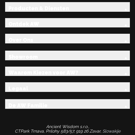
Producten & Diensten
Ontdek AW
Over Ons
Showroom
Waarom Kiezen voor AW?
Legaal
De AW Familie
Ancient Wisdom s.r.o.,
CTPark Trnava, Prílohy 583/57, 919 26 Zavar,
Slowakije