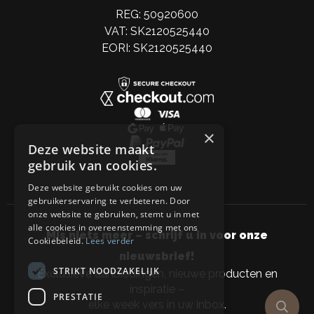
REG: 50920600
VAT: SK2120525440
EORI: SK2120525440
×
Deze website maakt
gebruik van cookies.
Deze website gebruikt cookies om uw
gebruikerservaring te verbeteren. Door
onze website te gebruiken, stemt u in met
alle cookies in overeenstemming met ons
Mis niets meer – schrijf u in voor onze
Cookiebeleid.
Lees verder
nieuwsbrief!
STRIKT NOODZAKELIJK
Exclusieve aanbiedingen, nieuwe producten en
inspiratie –
PRESTATIE
elke week vers in uw inbox.