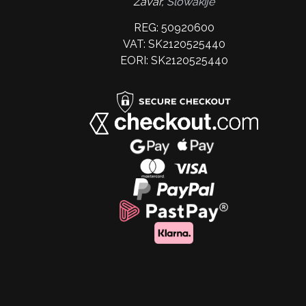
Zavar,
Slowakije
REG: 50920600
VAT: SK2120525440
EORI: SK2120525440