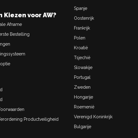
Spanje
 Kiezen voor AW?
Oostenrijk
ale Afname
Frankrijk
rste Bestelling
Polen
ingen
Kroatië
ingssysteem
Tsjechië
optie
Slowakije
Portugal
Zweden
id
Hongarije
id
Roemenië
oorwaarden
Verenigd Koninkrijk
rordening Productveiligheid
Bulgarije