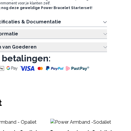
nmoment voor je klanten zelf.
 nog deze geweldige Power Bracelet Starterset!
ificaties & Documentatie
formatie
n van Goederen
 betalingen:
t
He