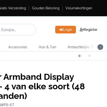
ratis Verzending
Gouden Beloning
Volumekortingen
Login
Register
Accessories
Huis & Tuin
Ambachtelijke Thee
 Armband Display
 4 van elke soort (48
anden)
 AWPS-ST