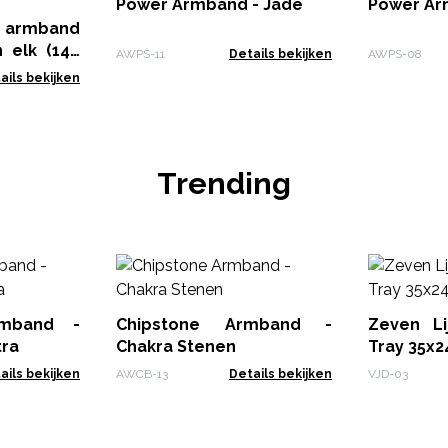
Power Armband - Jade
Power Ar
armband
n elk (144
AWPS-11
Details bekijken
AWPS-08
ails bekijken
Trending
rmband -
Chipstone Armband -
Zeven Li
tra
Chakra Stenen
Tray 35x
ails bekijken
AWCB-13
Details bekijken
VJD-03