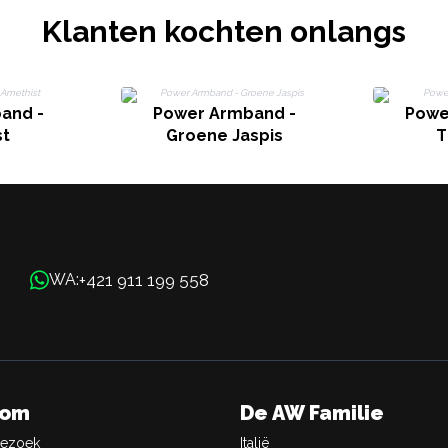
Klanten kochten onlangs
and -
Power Armband -
Powe
st
Groene Jaspis
T
+421 911 199 558
WA:
oom
De AW Familie
Bezoek
Italië