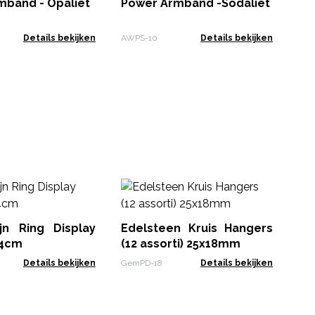
Me
mband - Opaliet
Power Armband -Sodaliet
MBS
Details bekijken
AWPS-10
Details bekijken
Ge
S
Ti
jn Ring Display
Edelsteen Kruis Hangers
AWC
24cm
(12 assorti) 25x18mm
Details bekijken
GemPD-18
Details bekijken