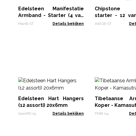
Edelsteen Manifestatie
Chipstone 
Armband - Starter (4 van
starter - 12 va
Elk)
armbanden)
ManB-ST
Details bekijken
AWCB-ST
Det
Edelsteen Hart Hangers
Tibetaanse A
(12 assorti) 20x6mm
Koper - Kamasu
GemPD-15
Details bekijken
TMB-04
Det