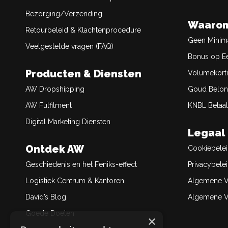
Bezorging/Verzending
Waarom
Retourbeleid & Klachtenprocedure
Geen Minim
Veelgestelde vragen (FAQ)
Bonus op Ee
Producten & Diensten
Volumekort
AW Dropshipping
Goud Belon
AW Fulfilment
KNBL Betaal
Digital Marketing Diensten
Legaal
Ontdek AW
Cookiebele
Geschiedenis en het Feniks-effect
Privacybele
Logistiek Centrum & Kantoren
Algemene V
David’s Blog
Algemene Ve
Goede Doelen
×