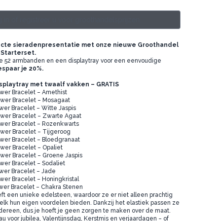
 in of registreer u voor groothandelsprijzen.
cte sieradenpresentatie met onze nieuwe Groothandel
Starterset.
 je 52 armbanden en een displaytray voor een eenvoudige
espaar je 20%.
isplaytray met twaalf vakken – GRATIS
wer Bracelet – Amethist
wer Bracelet – Mosagaat
wer Bracelet – Witte Jaspis
wer Bracelet – Zwarte Agaat
wer Bracelet – Rozenkwarts
wer Bracelet – Tijgeroog
wer Bracelet – Bloedgranaat
wer Bracelet – Opaliet
wer Bracelet – Groene Jaspis
wer Bracelet – Sodaliet
wer Bracelet – Jade
wer Bracelet – Honingkristal
wer Bracelet – Chakra Stenen
t een unieke edelsteen, waardoor ze er niet alleen prachtig
 elk hun eigen voordelen bieden. Dankzij het elastiek passen ze
edereen, dus je hoeft je geen zorgen te maken over de maat.
u voor jubilea, Valentijnsdag, Kerstmis en verjaardagen – of