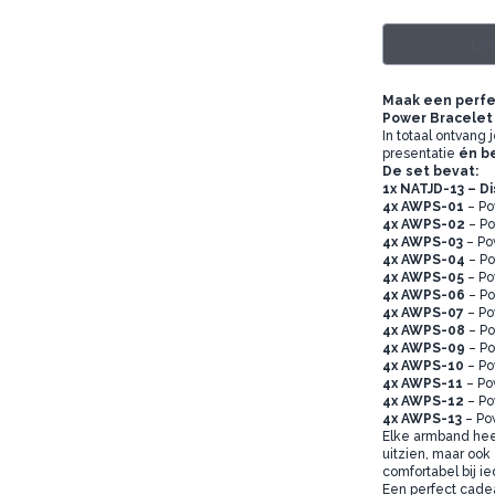
Log
Maak een perfe
Power Bracelet 
In totaal ontvang
presentatie
én b
De set bevat:
1x NATJD-13 – D
4x AWPS-01
– Po
4x AWPS-02
– Po
4x AWPS-03
– Po
4x AWPS-04
– Po
4x AWPS-05
– Po
4x AWPS-06
– Po
4x AWPS-07
– Po
4x AWPS-08
– Po
4x AWPS-09
– Po
4x AWPS-10
– Po
4x AWPS-11
– Po
4x AWPS-12
– Po
4x AWPS-13
– Po
Elke armband heef
uitzien, maar ook
comfortabel bij i
Een perfect cadea