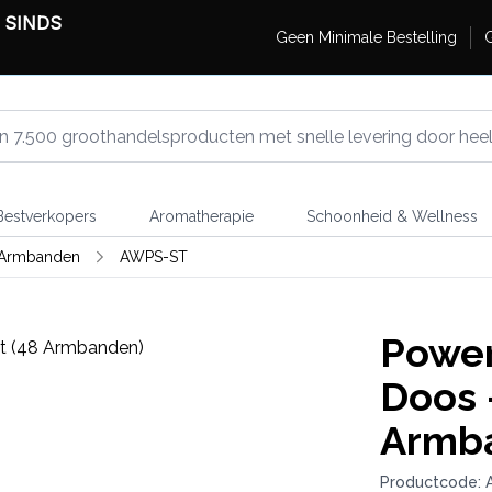
 SINDS
Geen Minimale Bestelling
G
estverkopers
Aromatherapie
Schoonheid & Wellness
 Armbanden
AWPS-ST
Power
Doos -
Armb
Productcode: