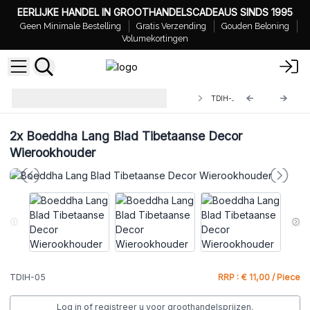
EERLIJKE HANDEL IN GROOTHANDELSCADEAUS SINDS 1995
Geen Minimale Bestelling
Gratis Verzending
Gouden Beloning
Volumekortingen
Groothandel Tibetaanse Decor
TDIH-05
Wierookhouders
2x
Boeddha Lang Blad Tibetaanse Decor
Wierookhouder
TDIH-05
RRP : € 11,00 / Piece
Log in of registreer u voor groothandelsprijzen.