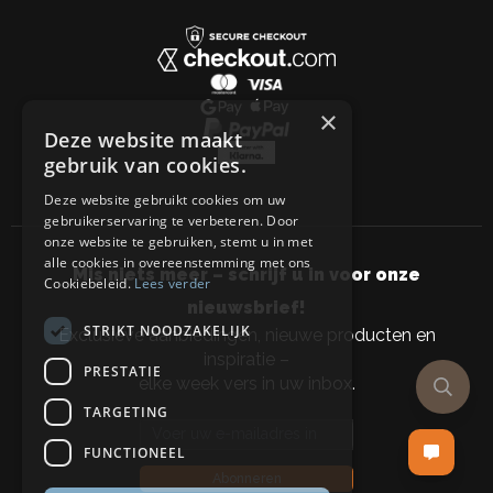
×
Deze website maakt
gebruik van cookies.
Deze website gebruikt cookies om uw
gebruikerservaring te verbeteren. Door
onze website te gebruiken, stemt u in met
alle cookies in overeenstemming met ons
Mis niets meer – schrijf u in voor onze
Cookiebeleid.
Lees verder
nieuwsbrief!
STRIKT NOODZAKELIJK
Exclusieve aanbiedingen, nieuwe producten en
inspiratie –
PRESTATIE
elke week vers in uw inbox.
TARGETING
Email address
FUNCTIONEEL
Abonneren