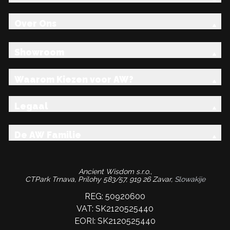
Over Ons
Showroom
Waarom Kiezen voor AW?
Legaal
De AW Familie
Ancient Wisdom s.r.o.,
CTPark Trnava, Prílohy 583/57, 919 26 Zavar,
Slowakije
REG: 50920600
VAT: SK2120525440
EORI: SK2120525440