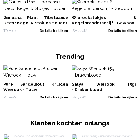
Ganesha Plaat Tibetaanse
Wierookstokjes &
Decor Kegel & Stokjes Houder
Kegelbranderschijf - Gewoon
TDIH-07
Details bekijken
ISH-229M
Details bekijken
Trending
Pure Sandelhout Kruiden
Satya Wierook 15gr
Wierook - Touw
- Drakenbloed
RopeI-03
Details bekijken
iSatya-16
Details bekijken
Klanten kochten onlangs