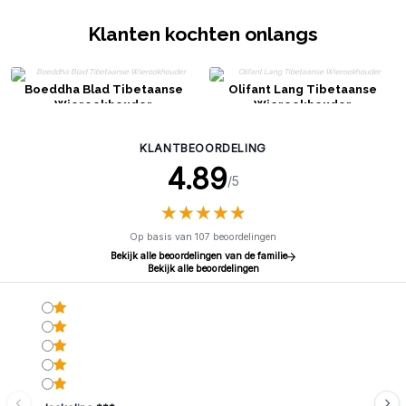
Klanten kochten onlangs
Boeddha Blad Tibetaanse
Olifant Lang Tibetaanse
Wierookhouder
Wierookhouder
KLANTBEOORDELING
4.89
/5
★
★
★
★
★
★
★
★
★
★
Op basis van 107 beoordelingen
Bekijk alle beoordelingen van de familie
Bekijk alle beoordelingen