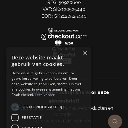
REG: 50920600
VAT: SK2120525440
EORI: SK2120525440
×
Deze website maakt
gebruik van cookies.
Deze website gebruikt cookies om uw
gebruikerservaring te verbeteren. Door
onze website te gebruiken, stemt u in met
alle cookies in overeenstemming met ons
Mis niets meer – schrijf u in voor onze
Cookiebeleid.
Lees verder
nieuwsbrief!
STRIKT NOODZAKELIJK
Exclusieve aanbiedingen, nieuwe producten en
inspiratie –
PRESTATIE
elke week vers in uw inbox.