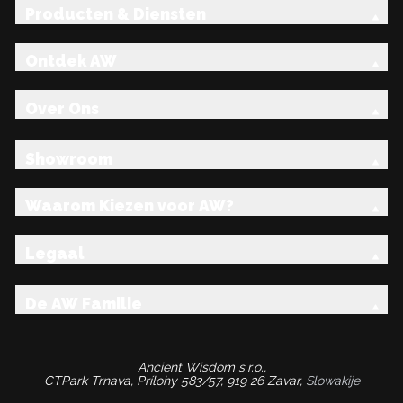
Producten & Diensten
Ontdek AW
Over Ons
Showroom
Waarom Kiezen voor AW?
Legaal
De AW Familie
Ancient Wisdom s.r.o.,
CTPark Trnava, Prílohy 583/57, 919 26 Zavar,
Slowakije