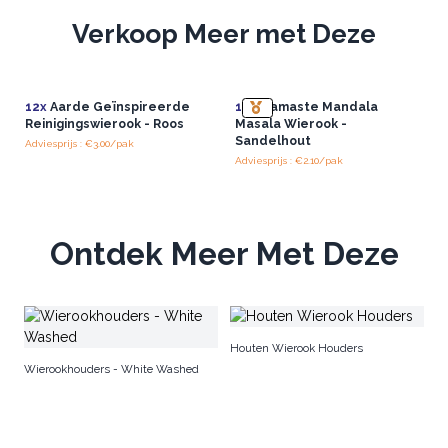
Verkoop Meer met Deze
12x
Aarde Geïnspireerde
12x
Namaste Mandala
Reinigingswierook - Roos
Masala Wierook -
Sandelhout
Adviesprijs : €3.00/pak
Adviesprijs : €2.10/pak
Ontdek Meer Met Deze
Tr
Houten Wierook Houders
Wi
Wierookhouders - White Washed