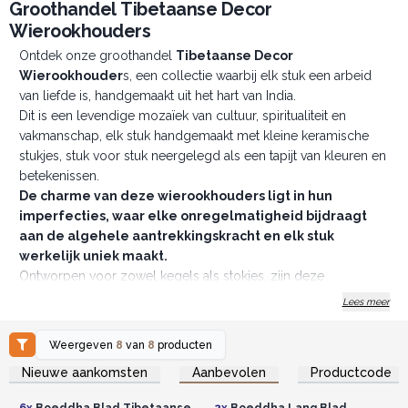
Groothandel Tibetaanse Decor
Wierookhouders
Ontdek onze groothandel
Tibetaanse Decor
Wierookhouder
s, een collectie waarbij elk stuk een arbeid
van liefde is, handgemaakt uit het hart van India.
Dit is een levendige mozaïek van cultuur, spiritualiteit en
vakmanschap, elk stuk handgemaakt met kleine keramische
stukjes, stuk voor stuk neergelegd als een tapijt van kleuren en
betekenissen.
De charme van deze wierookhouders ligt in hun
imperfecties, waar elke onregelmatigheid bijdraagt
aan de algehele aantrekkingskracht en elk stuk
werkelijk uniek maakt.
Ontworpen voor zowel kegels als stokjes, zijn deze
wierookhouders niet alleen veelzijdig, maar ook uitingen van
Lees meer
schoonheid en spiritualiteit, perfect voor degenen die het
unieke, het handgemaakte en het betekenisvolle vieren. Kleine
Weergeven
8
van
8
producten
figuren van olifanten, Boeddha of Ganesha beschermen, leiden
Log in of registreer u voor
Log in of registreer u voor
Nieuwe aankomsten
Aanbevolen
Productcode
groothandelsprijzen.
groothandelsprijzen.
en verlichten, waardoor elk stuk een schat aan symboliek en
stijl is.
6x
Boeddha Blad Tibetaanse
2x
Boeddha Lang Blad