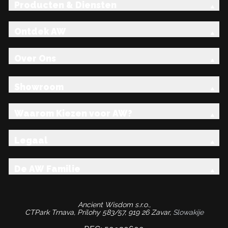
Producten & Diensten
Ontdek AW
Over Ons
Showroom
Waarom Kiezen voor AW?
Legaal
De AW Familie
Ancient Wisdom s.r.o.,
CTPark Trnava, Prílohy 583/57, 919 26 Zavar,
Slowakije