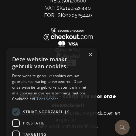
REG: 50920600
VAT: SK2120525440
EORI: SK2120525440
×
Deze website maakt
gebruik van cookies.
Deze website gebruikt cookies om uw
gebruikerservaring te verbeteren. Door
onze website te gebruiken, stemt u in met
alle cookies in overeenstemming met ons
Mis niets meer – schrijf u in voor onze
Cookiebeleid.
Lees verder
nieuwsbrief!
STRIKT NOODZAKELIJK
Exclusieve aanbiedingen, nieuwe producten en
inspiratie –
PRESTATIE
elke week vers in uw inbox.
TARGETING