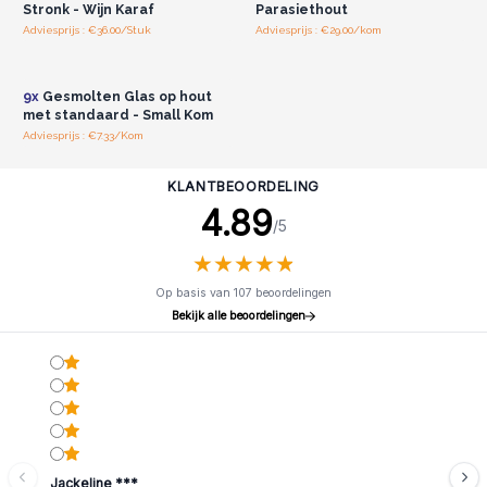
Stronk - Wijn Karaf
Parasiethout
Adviesprijs : €36.00/Stuk
Adviesprijs : €29.00/kom
Log in of registreer u voor
groothandelsprijzen.
9x
Gesmolten Glas op hout
met standaard - Small Kom
Adviesprijs : €7.33/Kom
KLANTBEOORDELING
4.89
/5
★
★
★
★
★
★
★
★
★
★
Op basis van 107 beoordelingen
Bekijk alle beoordelingen
Jackeline ***