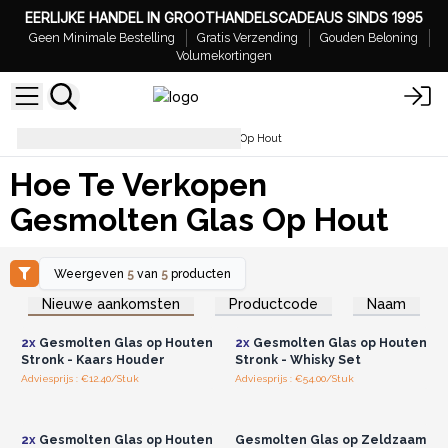
EERLIJKE HANDEL IN GROOTHANDELSCADEAUS SINDS 1995
Geen Minimale Bestelling
Gratis Verzending
Gouden Beloning
Volumekortingen
Hoe Te Verkopen Gesmolten Glas Op Hout
Hoe Te Verkopen
Gesmolten Glas Op Hout
Weergeven
5
van
5
producten
Log in of registreer u voor
Log in of registreer u voor
Nieuwe aankomsten
Productcode
Naam
groothandelsprijzen.
groothandelsprijzen.
2x
Gesmolten Glas op Houten
2x
Gesmolten Glas op Houten
Stronk - Kaars Houder
Stronk - Whisky Set
Adviesprijs : €12.40/Stuk
Adviesprijs : €54.00/Stuk
Log in of registreer u voor
Log in of registreer u voor
groothandelsprijzen.
groothandelsprijzen.
2x
Gesmolten Glas op Houten
Gesmolten Glas op Zeldzaam