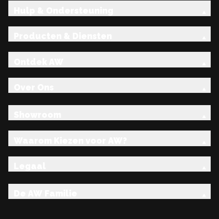
Hulp & Ondersteuning
Producten & Diensten
Ontdek AW
Over Ons
Showroom
Waarom Kiezen voor AW?
Legaal
De AW Familie