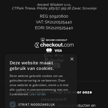
Ancient Wisdom s.r.o.,
CTPark Trnava, Prílohy 583/57, 919 26 Zavar,
Slowakije
REG: 50920600
VAT: SK2120525440
EORI: SK2120525440
×
Deze website maakt
gebruik van cookies.
Deze website gebruikt cookies om uw
gebruikerservaring te verbeteren. Door
onze website te gebruiken, stemt u in met
alle cookies in overeenstemming met ons
Mis niets meer – schrijf u in voor onze
Cookiebeleid.
Lees verder
nieuwsbrief!
STRIKT NOODZAKELIJK
Exclusieve aanbiedingen, nieuwe producten en