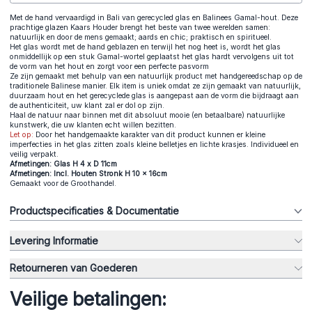
Met de hand vervaardigd in Bali van gerecycled glas en Balinees Gamal-hout. Deze
prachtige glazen Kaars Houder brengt het beste van twee werelden samen:
natuurlijk en door de mens gemaakt; aards en chic; praktisch en spiritueel.
Het glas wordt met de hand geblazen en terwijl het nog heet is, wordt het glas
onmiddellijk op een stuk Gamal-wortel geplaatst het glas hardt vervolgens uit tot
de vorm van het hout en zorgt voor een perfecte pasvorm
Ze zijn gemaakt met behulp van een natuurlijk product met handgereedschap op de
traditionele Balinese manier. Elk item is uniek omdat ze zijn gemaakt van natuurlijk,
duurzaam hout en het gerecyclede glas is aangepast aan de vorm die bijdraagt aan
de authenticiteit, uw klant zal er dol op zijn.
Haal de natuur naar binnen met dit absoluut mooie (en betaalbare) natuurlijke
kunstwerk, die uw klanten echt willen bezitten.
Let op:
Door het handgemaakte karakter van dit product kunnen er kleine
imperfecties in het glas zitten zoals kleine belletjes en lichte krasjes. Individueel en
veilig verpakt.
Afmetingen: Glas H 4 x D 11cm
Afmetingen: Incl. Houten Stronk H 10 x 16cm
Gemaakt voor de Groothandel.
Productspecificaties & Documentatie
Levering Informatie
Retourneren van Goederen
Veilige betalingen: