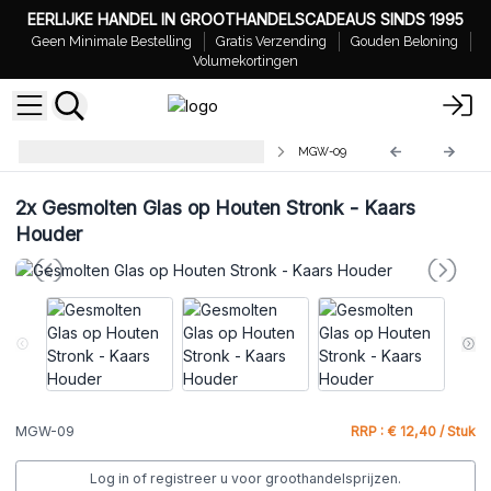
EERLIJKE HANDEL IN GROOTHANDELSCADEAUS SINDS 1995
Geen Minimale Bestelling
Gratis Verzending
Gouden Beloning
Volumekortingen
Gesmolten Glas op Houten Stronk
MGW-09
2x
Gesmolten Glas op Houten Stronk - Kaars
Houder
MGW-09
RRP : € 12,40 / Stuk
Log in of registreer u voor groothandelsprijzen.