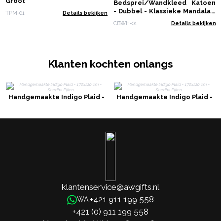
Groot
Bedsprei/Wandkleed Katoen
- Dubbel - Klassieke Mandala -
TPM-01
Details bekijken
235 x 210 cm
CBWH-01
Details bekijken
Klanten kochten onlangs
Handgemaakte Indigo Plaid -
Handgemaakte Indigo Plaid -
170x120 cm - Seedha Pijlen
170x120 cm - Seedha Pijlen
klantenservice@awgifts.nl
+421 911 199 558
WA:
+421 (0) 911 199 558