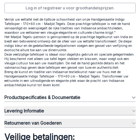
Log in of registreer u voor groothandelsprijzen.
Verrijk uw eettafel met de tijdloze schoonheid van onze Handgemaakte Indigo
Tafelloper - 170x60 cm - Madjid Tegels. Deze prachtige tafelloper is met de hand
vervaardigd en weerspiegelt de rijke tradities van Indiaanse ambachtslieden,
waardoor uw eetkamer een vleugje elegantie en culturele charme krijgt."
Het Madjid Tegels-patroon is geïnspireerd op de prachtige tegelkunst van India en
biedt een betoverend ontwerp dat de sfeer van uw eettafel transformeert. De diepe
indigo kleur en de gedetailleerde tegelpatronen voegen een gevoel van verfijning en
exotische allure toe aan uw dinerruimte.
Deze veelzijdige tafelloper is ideaal voor dagelijks gebruik en speciale gelegenheden.
Hij beschermt niet alleen uw tafel tegen vlekken en krassen, maar voegt ook een
vleugje cultuur toe aan uw maaltijden. De met de hand gestikte details en het
vakmanschap geven deze tafelloper een gevoel van luxe en authenticiteit.
Breng de kunst en traditie van Indiaanse textielkunst naar uw huis met de
Handgemaakte Indigo Tafelloper - 170x60 cm - Madjid Tegels. Transformeer uw
eetruimte in een uitnodigende en elegante plek waar de pracht van Indiaanse
ambachtelijke kunst tot leven komt.
Productspecificaties & Documentatie
Levering Informatie
Retourneren van Goederen
Veilige betalingen: