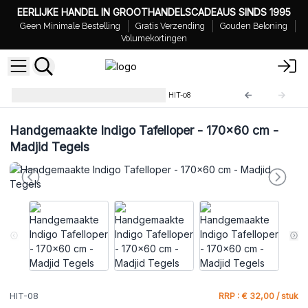
EERLIJKE HANDEL IN GROOTHANDELSCADEAUS SINDS 1995
Geen Minimale Bestelling
Gratis Verzending
Gouden Beloning
Volumekortingen
Handgemaakte Indigo Plaid
HIT-08
Handgemaakte Indigo Tafelloper - 170x60 cm -
Madjid Tegels
HIT-08
RRP : € 32,00 / stuk