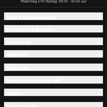
Maandag t/m Vrijdag: 08:00 - 16:00 uur
Hulp & Ondersteuning
Producten & Diensten
Ontdek AW
Over Ons
Showroom
Waarom Kiezen voor AW?
Legaal
De AW Familie