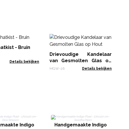
E
Ge
atkist - Bruin
Drievoudige Kandelaar
MG
van Gesmolten Glas op
Details bekijken
Hout
MGW-26
Details bekijken
maakte Indigo
Handgemaakte Indigo