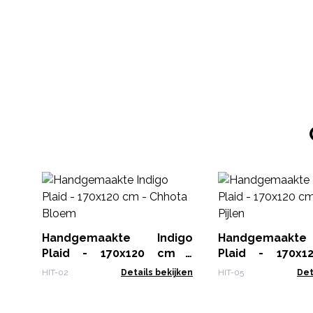
Handgemaakte Indigo
Handgemaakt
Plaid - 170x120 cm -
Plaid - 170x
Chhota Bloem
Seedha Pijlen
HIT-02
Details bekijken
HIT-05
Det