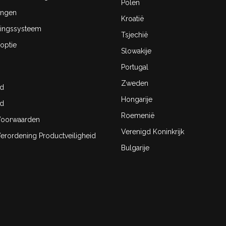
Polen
ingen
Kroatië
ingssysteem
Tsjechië
optie
Slowakije
Portugal
Zweden
id
Hongarije
id
Roemenië
oorwaarden
Verenigd Koninkrijk
rordening Productveiligheid
Bulgarije