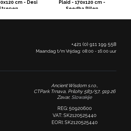
170x120 cm - Desi
Plaid - 170x120 cm -
Strepen
Seedha Pijlen
+421 (0) 911 199 558
Maandag t/m Vrijdag: 08:00 - 16:00 uur
Ancient Wisdom s.r.o.,
CTPark Trnava, Prílohy 583/57, 919 26
Zavar,
Slowakije
REG: 50920600
VAT: SK2120525440
EORI: SK2120525440