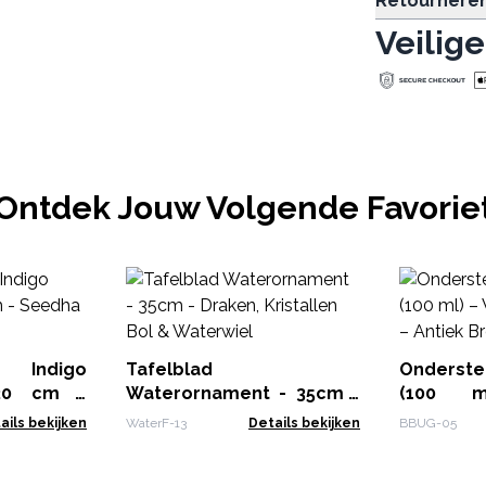
Retournere
Veilige
Ontdek Jouw Volgende Favorie
e Indigo
Tafelblad
Onderst
120 cm -
Waterornament - 35cm -
(100 
Draken, Kristallen Bol &
Boswezen
ails bekijken
WaterF-13
Details bekijken
BBUG-05
Waterwiel