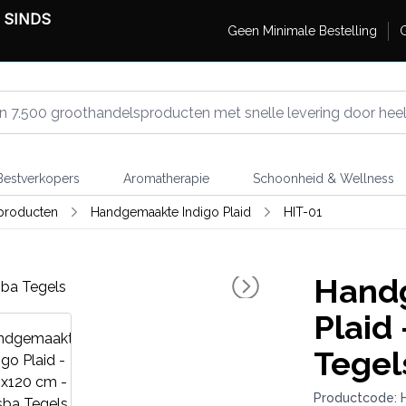
 SINDS
Geen Minimale Bestelling
G
estverkopers
Aromatherapie
Schoonheid & Wellness
lproducten
Handgemaakte Indigo Plaid
HIT-01
Handg
Plaid
Tegel
Productcode: 