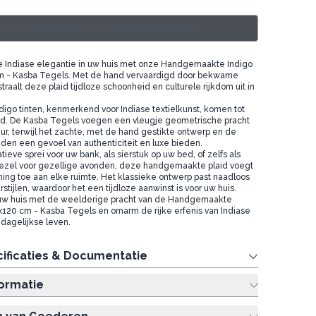
 in of registreer u voor groothandelsprijzen.
e Indiase elegantie in uw huis met onze Handgemaakte Indigo
cm - Kasba Tegels. Met de hand vervaardigd door bekwame
raalt deze plaid tijdloze schoonheid en culturele rijkdom uit in
igo tinten, kenmerkend voor Indiase textielkunst, komen tot
aid. De Kasba Tegels voegen een vleugje geometrische pracht
eur, terwijl het zachte, met de hand gestikte ontwerp en de
nden een gevoel van authenticiteit en luxe bieden.
tieve sprei voor uw bank, als sierstuk op uw bed, of zelfs als
zel voor gezellige avonden, deze handgemaakte plaid voegt
jning toe aan elke ruimte. Het klassieke ontwerp past naadloos
urstijlen, waardoor het een tijdloze aanwinst is voor uw huis.
uw huis met de weelderige pracht van de Handgemaakte
0x120 cm - Kasba Tegels en omarm de rijke erfenis van Indiase
 dagelijkse leven.
ificaties & Documentatie
formatie