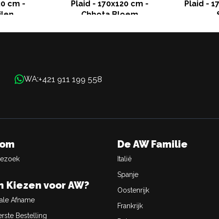
20 cm -
Plaid - 170x120 cm -
Plaid - 
jlen
Chhota Bloem
+421 911 199 558
WA:
oom
De AW Familie
Bezoek
Italië
Spanje
 Kiezen voor AW?
Oostenrijk
ale Afname
Frankrijk
rste Bestelling