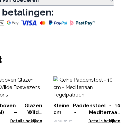
n van Goederen
 betalingen:
t
Gr
Be
Vl
WAn
- 
eboven Glazen
Kleine Paddenstoel - 10
ml) – Wilde
cm - Mediterraan
s – Antiek Brons
Tegelpatroon
Details bekijken
WMush-01
Details bekijken