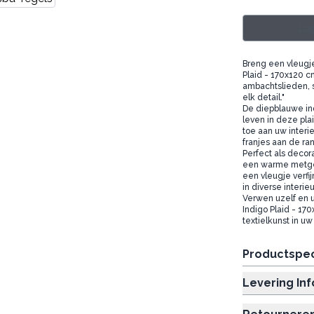
Log
Breng een vleugj
Plaid - 170x120 
ambachtslieden, st
elk detail."
De diepblauwe ind
leven in deze pl
toe aan uw interi
franjes aan de ra
Perfect als decora
een warme metge
een vleugje verfi
in diverse interie
Verwen uzelf en 
Indigo Plaid - 17
textielkunst in uw
Productspec
Levering In