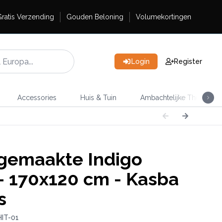
ratis Verzending
Gouden Beloning
Volumekortingen
Login
Register
Accessories
Huis & Tuin
Ambachtelijke Thee
emaakte Indigo
 - 170x120 cm - Kasba
s
HIT-01