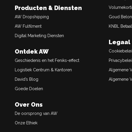
Producten & Diensten
Volumekort
AW Dropshipping
Goud Belon
AW Fulfilment
KNBL Betaal
Digital Marketing Diensten
Legaal
Ontdek AW
Cookiebele
Geschiedenis en het Feniks-effect
Privacybele
Logistiek Centrum & Kantoren
Algemene V
David’s Blog
Algemene Ve
Goede Doelen
×
Deze website maakt
Over Ons
gebruik van cookies.
De oorsprong van AW
Deze website gebruikt cookies om uw
gebruikerservaring te verbeteren. Door
Onze Ethiek
onze website te gebruiken, stemt u in met
alle cookies in overeenstemming met ons