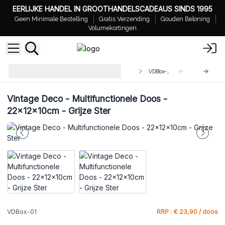
EERLIJKE HANDEL IN GROOTHANDELSCADEAUS SINDS 1995
Geen Minimale Bestelling
Gratis Verzending
Gouden Beloning
Volumekortingen
Groothandel Vintage Decoratieve
VDBox-01
Dozen
Vintage Deco - Multifunctionele Doos -
22x12x10cm - Grijze Ster
VDBox-01
RRP : € 23,90 / doos