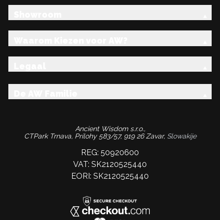
Showroom
Waarom Kiezen voor AW?
Legaal
De AW Familie
Ancient Wisdom s.r.o.,
CTPark Trnava, Prílohy 583/57, 919 26 Zavar,
Slowakije
REG: 50920600
VAT: SK2120525440
EORI: SK2120525440