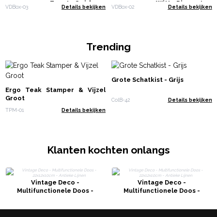
22x12x10cm - Zwarte Swirls
22x12x10cm - Witte Diamanten
VDBox-03
Details bekijken
VDBox-02
Details bekijken
Trending
Grote Schatkist - Grijs
Ergo Teak Stamper & Vijzel
Groot
ColB-42
Details bekijken
TPM-01
Details bekijken
Klanten kochten onlangs
Vintage Deco -
Vintage Deco -
Multifunctionele Doos -
Multifunctionele Doos -
22x12x10cm - Antieke Lijnen
22x12x10cm - Antieke Lijnen