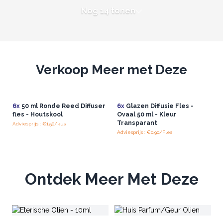
Nog 14 tonen
Verkoop Meer met Deze
6x
50 ml Ronde Reed Diffuser
6x
Glazen Diffusie Fles -
fles - Houtskool
Ovaal 50 ml - Kleur
Transparant
Adviesprijs : €1.50/kus
Adviesprijs : €0.90/Fles
Ontdek Meer Met Deze
Na