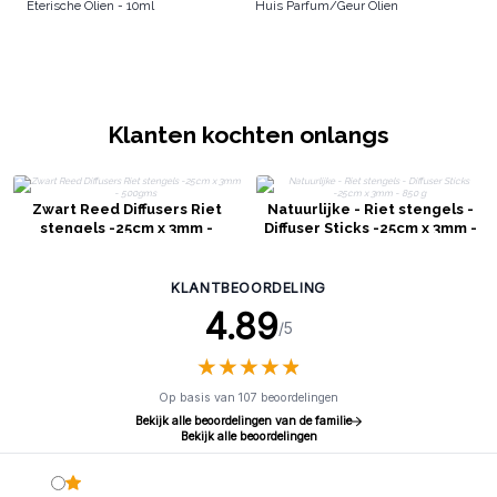
Eterische Olien - 10ml
Huis Parfum/Geur Olien
Klanten kochten onlangs
Zwart Reed Diffusers Riet
Natuurlijke - Riet stengels -
stengels -25cm x 3mm -
Diffuser Sticks -25cm x 3mm -
500gms
850 g
KLANTBEOORDELING
4.89
/5
★
★
★
★
★
★
★
★
★
★
Op basis van 107 beoordelingen
Bekijk alle beoordelingen van de familie
Bekijk alle beoordelingen