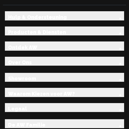
Hulp & Ondersteuning
Producten & Diensten
Ontdek AW
Over Ons
Showroom
Waarom Kiezen voor AW?
Legaal
De AW Familie