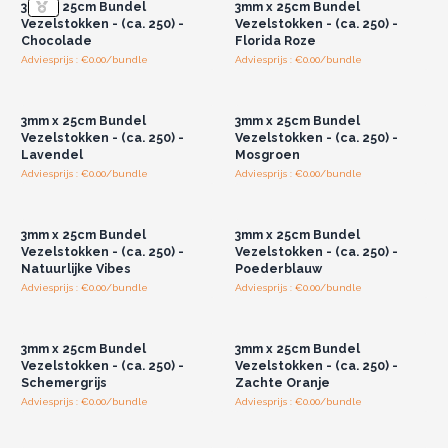
3mm x 25cm Bundel
3mm x 25cm Bundel
Rietverspreiders zijn een zeer populair geschenk en
Vezelstokken - (ca. 250) -
Vezelstokken - (ca. 250) -
een geweldig alternatief voor oliebranders. Bestel
Chocolade
Florida Roze
vandaag nog.
Adviesprijs : €0.00/bundle
Adviesprijs : €0.00/bundle
Log in of registreer u voor
Log in of registreer u voor
groothandelsprijzen.
groothandelsprijzen.
3mm x 25cm Bundel
3mm x 25cm Bundel
Vezelstokken - (ca. 250) -
Vezelstokken - (ca. 250) -
Lavendel
Mosgroen
Adviesprijs : €0.00/bundle
Adviesprijs : €0.00/bundle
Log in of registreer u voor
Log in of registreer u voor
groothandelsprijzen.
groothandelsprijzen.
3mm x 25cm Bundel
3mm x 25cm Bundel
Vezelstokken - (ca. 250) -
Vezelstokken - (ca. 250) -
Natuurlijke Vibes
Poederblauw
Adviesprijs : €0.00/bundle
Adviesprijs : €0.00/bundle
Log in of registreer u voor
Log in of registreer u voor
groothandelsprijzen.
groothandelsprijzen.
3mm x 25cm Bundel
3mm x 25cm Bundel
Vezelstokken - (ca. 250) -
Vezelstokken - (ca. 250) -
Schemergrijs
Zachte Oranje
Adviesprijs : €0.00/bundle
Adviesprijs : €0.00/bundle
Log in of registreer u voor
Log in of registreer u voor
groothandelsprijzen.
groothandelsprijzen.