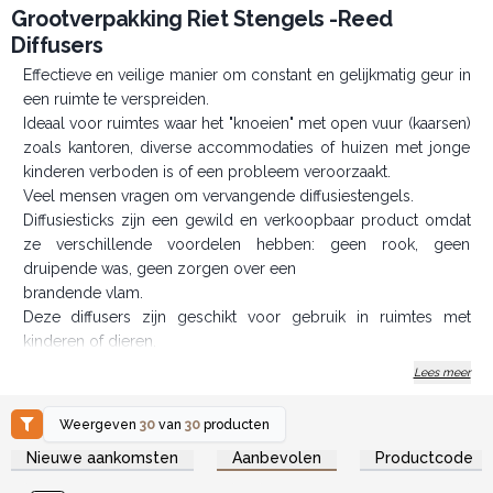
Grootverpakking Riet Stengels -Reed
Diffusers
Effectieve en veilige manier om constant en gelijkmatig geur in
een ruimte te verspreiden.
Ideaal voor ruimtes waar het "knoeien" met open vuur (kaarsen)
zoals kantoren, diverse accommodaties of huizen met jonge
kinderen verboden is of een probleem veroorzaakt.
Veel mensen vragen om vervangende diffusiestengels.
Diffusiesticks zijn een gewild en verkoopbaar product omdat
ze verschillende voordelen hebben: geen rook, geen
druipende was, geen zorgen over een
brandende vlam.
Deze diffusers zijn geschikt voor gebruik in ruimtes met
kinderen of dieren.
Diffusers zijn een erg populair geschenk en een perfect
Lees meer
alternatief voor aromalampen.
Onze Reed Diffusers worden geleverd aan de groothandel.
Weergeven
30
van
30
producten
NB: De geurvloeistof kan de kleur hebben van het
riet
dat in de
Log in of registreer u voor
Log in of registreer u voor
Nieuwe aankomsten
Aanbevolen
Productcode
groothandelsprijzen.
groothandelsprijzen.
vloeistof doorloopt. Het is raadzaam om ze te gebruiken met
donkere vloeistoffen.