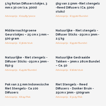
5 kg Rotan Diffuserstokjes, 3
5kg van 2.5mm -Riet stengels
mm x 30 cm (ca. 3000)
-Reed Diffusers (Ca. 5000
stuks)
Adviesprijs : €124.85/piece
Adviesprijs : €135.00/Bundel
Log in of registreer u voor
Log in of registreer u voor
groothandelsprijzen.
groothandelsprijzen.
Middernachtgroene
Natuurlijke - Riet stengels -
Geurstokjes – 25 cm x 3 mm –
Diffuser Sticks -25cm x 3mm -
500 gram
2.5 kg
Adviesprijs : €36.00/stuk
Adviesprijs : €95.00/Bundel
Log in of registreer u voor
Log in of registreer u voor
groothandelsprijzen.
groothandelsprijzen.
Natuurlijke - Riet stengels -
Natuurlijke Gedraaide
Diffuser Sticks -25cm x 3mm -
Takken – 3mm x 28cm Bundel
850 g
– Ca. 50
Adviesprijs : €45.00/Bundel
Adviesprijs : €16.00/stuk
Log in of registreer u voor
Log in of registreer u voor
groothandelsprijzen.
groothandelsprijzen.
Pak van 2.5 mm Indonesische
Riet Stengels - Reed
Riet Stengels- Ca 100
Diffusers - Donker Bruin -
Diffusers
25cm x 3mm - 500gram
Adviesprijs : €6.19/Pak
Adviesprijs : €31.25/Pak