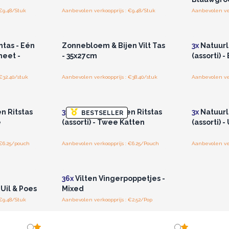
€9.48/Stuk
Aanbevolen verkoopprijs : €9.48/Stuk
Aanbevolen ver
r u voor
Log in of registreer u voor
Log in 
jzen.
groothandelsprijzen.
groo
ntas - Eén
Zonnebloem & Bijen Vilt Tas
3x
Natuurli
eet -
- 35x27cm
(assorti) -
€32.40/stuk
Aanbevolen verkoopprijs : €38.40/stuk
Aanbevolen ver
r u voor
Log in of registreer u voor
Log in 
jzen.
groothandelsprijzen.
groo
en Ritstas
3x
Natuurlijke Vilten Ritstas
3x
Natuurli
BESTSELLER
e
(assorti) - Twee Katten
(assorti) -
 €6.25/pouch
Aanbevolen verkoopprijs : €6.25/Pouch
Aanbevolen ver
r u voor
Log in of registreer u voor
jzen.
groothandelsprijzen.
36x
Vilten Vingerpoppetjes -
Uil & Poes
Mixed
€9.48/Stuk
Aanbevolen verkoopprijs : €2.52/Pop