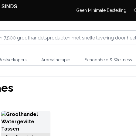
 SINDS
Geen Minimale Bestelling
G
estverkopers
Aromatherapie
Schoonheid & Wellness
hes