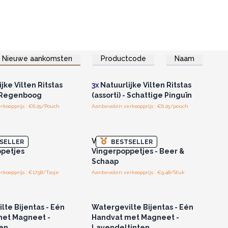
Nieuwe aankomsten
Productcode
Naam
of registreer u voor
Log in of registreer u voor
thandelsprijzen.
groothandelsprijzen.
jke Vilten Ritstas
3x
Natuurlijke Vilten Ritstas
 - Regenboog
(assorti) - Schattige Pinguïn
koopprijs : €6.25/Pouch
Aanbevolen verkoopprijs : €6.25/pouch
of registreer u voor
Log in of registreer u voor
thandelsprijzen.
groothandelsprijzen.
je met
Vilten Etui met
SELLER
BESTSELLER
petjes
Vingerpoppetjes - Beer &
Schaap
koopprijs : €17.58/Tasje
Aanbevolen verkoopprijs : €9.48/Stuk
of registreer u voor
Log in of registreer u voor
thandelsprijzen.
groothandelsprijzen.
lte Bijentas - Eén
Watergevilte Bijentas - Eén
met Magneet -
Handvat met Magneet -
en
Lavendeltinten