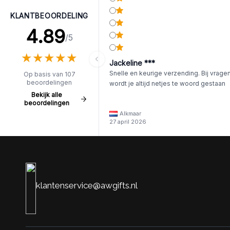
KLANTBEOORDELING
4.89
/5
★
★
★
★
★
★
★
★
★
★
Jackeline ***
Snelle en keurige verzending. Bij vrage
Op basis van 107
beoordelingen
wordt je altijd netjes te woord gestaan
Bekijk alle
beoordelingen
Alkmaar
27 april 2026
klantenservice@awgifts.nl