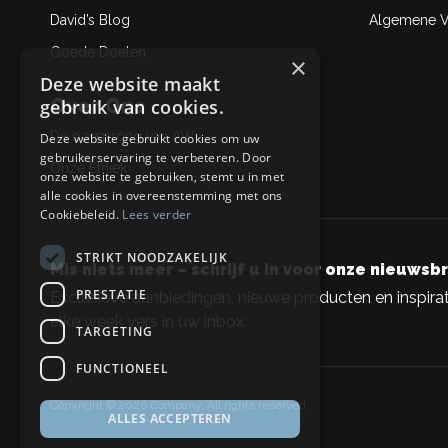
David’s Blog
Algemene Ve
Goede Doelen
×
Deze website maakt
Over Ons
gebruik van cookies.
De oorsprong van AW
Deze website gebruikt cookies om uw
gebruikerservaring te verbeteren. Door
Onze Ethiek
onze website te gebruiken, stemt u in met
alle cookies in overeenstemming met ons
Cookiebeleid.
Lees verder
STRIKT NOODZAKELIJK
Mis niets meer – schrijf u in voor onze nieuwsbr
PRESTATIE
Exclusieve aanbiedingen, nieuwe producten en inspirat
elke week vers in uw inbox.
TARGETING
FUNCTIONEEL
Copyright © 2026 Company, All rights reserved.
ALLES ACCEPTEREN