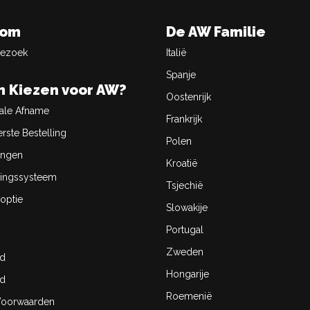
oom
De AW Familie
Bezoek
Italië
Spanje
 Kiezen voor AW?
Oostenrijk
ale Afname
Frankrijk
rste Bestelling
Polen
ingen
Kroatië
ingssysteem
Tsjechië
optie
Slowakije
Portugal
Zweden
id
Hongarije
id
Roemenië
oorwaarden