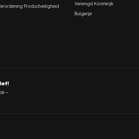
Verenigd Koninkrijk
rordening Productveiligheid
Bulgarije
ief!
ie –