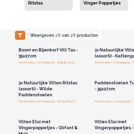
Ritstas
Vinger Poppetjes
Weergeven
28
van
28
producten
Log in of registreer u voor
Log in of registree
groothandelsprijzen.
groothandelspri
Boom en Bijenkorf Vilt Tas -
3x
Natuurlijke Vilt
35x27cm
(assorti) - Katteng
Aanbevolen verkoopprijs : €38.40/stuk
Aanbevolen verkoopprijs :
Log in of registreer u voor
Log in of registree
groothandelsprijzen.
groothandelspri
3x
Natuurlijke Vilten Ritstas
Paddenstoelen Tui
(assorti) - Wilde
- 35x27cm
Paddenstoelen
Aanbevolen verkoopprijs : €6.25/Pouch
Aanbevolen verkoopprijs : 
Log in of registreer u voor
Log in of registree
groothandelsprijzen.
groothandelspri
Vilten Etui met
Vilten Etui met
Vingerpoppetjes - Olifant &
Vingerpoppetjes -
Muis