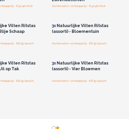
koopprijs : €32.40/stuk
Aanbevolen verkoopprijs : €32.40/stuk
of registreer u voor
Log in of registreer u voor
thandelsprijzen.
groothandelsprijzen.
jke Vilten Ritstas
3x
Natuurlijke Vilten Ritstas
 Blije Schaap
(assorti) - Bloementuin
koopprijs : €6.25/pouch
Aanbevolen verkoopprijs : €6.25/pouch
of registreer u voor
Log in of registreer u voor
thandelsprijzen.
groothandelsprijzen.
jke Vilten Ritstas
3x
Natuurlijke Vilten Ritstas
 Uil op Tak
(assorti) - Vier Bloemen
koopprijs : €6.25/pouch
Aanbevolen verkoopprijs : €6.25/pouch