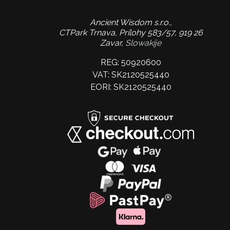
Ancient Wisdom s.r.o.,
CTPark Trnava, Prílohy 583/57, 919 26
Zavar,
Slowakije
REG: 50920600
VAT: SK2120525440
EORI: SK2120525440