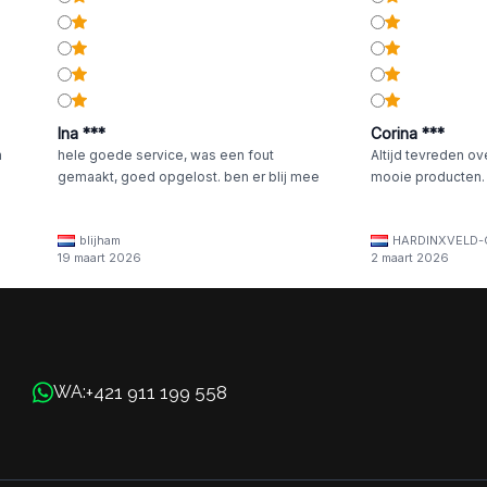
Ina ***
Corina ***
n
hele goede service, was een fout
Altijd tevreden ov
gemaakt, goed opgelost. ben er blij mee
mooie producten.
blijham
HARDINXVELD-
19 maart 2026
2 maart 2026
+421 911 199 558
WA: