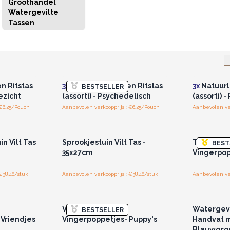
Groothandel
Watergevilte
Tassen
r u voor
Log in of registreer u voor
Log in 
jzen.
groothandelsprijzen.
groo
en Ritstas
3x
Natuurlijke Vilten Ritstas
3x
Natuurli
BESTSELLER
ezicht
(assorti) - Psychedelisch
(assorti)
 €6.25/Pouch
Aanbevolen verkoopprijs : €6.25/Pouch
Aanbevolen ver
r u voor
Log in of registreer u voor
Log in 
jzen.
groothandelsprijzen.
groo
n Vilt Tas
Sprookjestuin Vilt Tas -
Tablettas
BEST
35x27cm
Vingerpop
€38.40/stuk
Aanbevolen verkoopprijs : €38.40/stuk
Aanbevolen ver
r u voor
Log in of registreer u voor
Log in 
jzen.
groothandelsprijzen.
groo
Vilten Etui met
Watergevi
BESTSELLER
 Vriendjes
Vingerpoppetjes- Puppy's
Handvat 
Blauwgro