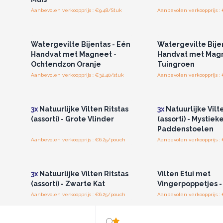
Aanbevolen verkoopprijs : €9.48/Stuk
Aanbevolen verkoopprijs : 
Log in of registreer u voor
Log in of registree
groothandelsprijzen.
groothandelspri
Watergevilte Bijentas - Eén
Watergevilte Bije
Handvat met Magneet -
Handvat met Magn
Ochtendzon Oranje
Tuingroen
Aanbevolen verkoopprijs : €32.40/stuk
Aanbevolen verkoopprijs : 
Log in of registreer u voor
Log in of registree
groothandelsprijzen.
groothandelspri
3x
Natuurlijke Vilten Ritstas
3x
Natuurlijke Vilt
(assorti) - Grote Vlinder
(assorti) - Mystiek
Paddenstoelen
Aanbevolen verkoopprijs : €6.25/pouch
Aanbevolen verkoopprijs :
Log in of registreer u voor
Log in of registree
groothandelsprijzen.
groothandelspri
3x
Natuurlijke Vilten Ritstas
Vilten Etui met
(assorti) - Zwarte Kat
Vingerpoppetjes - 
Aanbevolen verkoopprijs : €6.25/pouch
Aanbevolen verkoopprijs : 