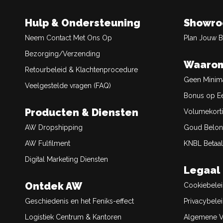
Hulp & Ondersteuning
Showr
Neem Contact Met Ons Op
Plan Jouw 
Bezorging/Verzending
Waarom
Retourbeleid & Klachtenprocedure
Geen Minim
Veelgestelde vragen (FAQ)
Bonus op Ee
Producten & Diensten
Volumekort
AW Dropshipping
Goud Belon
AW Fulfilment
KNBL Betaal
Digital Marketing Diensten
Legaal
Ontdek AW
Cookiebele
Geschiedenis en het Feniks-effect
Privacybele
Logistiek Centrum & Kantoren
Algemene V