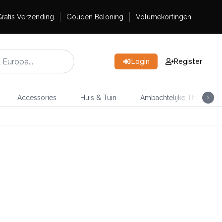
ratis Verzending
Gouden Beloning
Volumekortingen
Login
Register
Accessories
Huis & Tuin
Ambachtelijke Thee