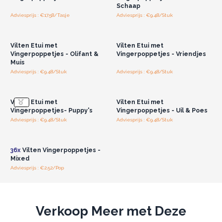
Schaap
Adviesprijs : €17.58/Tasje
Adviesprijs : €9.48/Stuk
Log in of registreer u voor
Log in of registreer u voor
groothandelsprijzen.
groothandelsprijzen.
Vilten Etui met
Vilten Etui met
Vingerpoppetjes - Olifant &
Vingerpoppetjes - Vriendjes
Muis
Adviesprijs : €9.48/Stuk
Adviesprijs : €9.48/Stuk
Log in of registreer u voor
Log in of registreer u voor
groothandelsprijzen.
groothandelsprijzen.
Vilten Etui met
Vilten Etui met
Vingerpoppetjes- Puppy's
Vingerpoppetjes - Uil & Poes
Adviesprijs : €9.48/Stuk
Adviesprijs : €9.48/Stuk
Log in of registreer u voor
groothandelsprijzen.
36x
Vilten Vingerpoppetjes -
Mixed
Adviesprijs : €2.52/Pop
Verkoop Meer met Deze