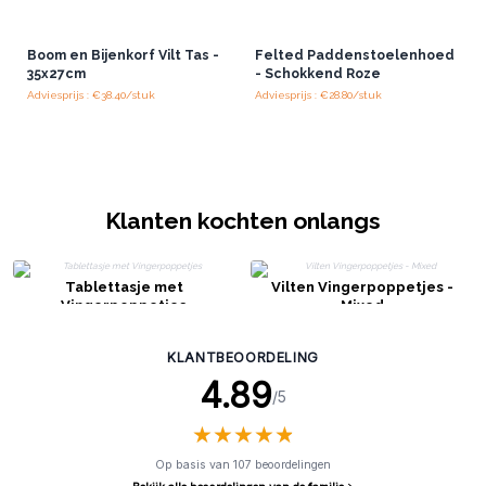
Boom en Bijenkorf Vilt Tas -
Felted Paddenstoelenhoed
35x27cm
- Schokkend Roze
Adviesprijs : €38.40/stuk
Adviesprijs : €28.80/stuk
Klanten kochten onlangs
Tablettasje met
Vilten Vingerpoppetjes -
Vingerpoppetjes
Mixed
KLANTBEOORDELING
4.89
/5
★
★
★
★
★
★
★
★
★
★
Op basis van 107 beoordelingen