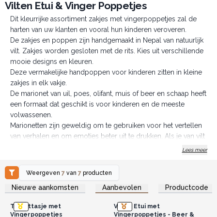
Vilten Etui & Vinger Poppetjes
Dit kleurrijke assortiment zakjes met vingerpoppetjes zal de
harten van uw klanten en vooral hun kinderen veroveren.
De zakjes en poppen zijn handgemaakt in Nepal van natuurlijk
vilt. Zakjes worden gesloten met de rits. Kies uit verschillende
mooie designs en kleuren.
Deze vermakelijke handpoppen voor kinderen zitten in kleine
zakjes in elk vakje.
De marionet van uil, poes, olifant, muis of beer en schaap heeft
een formaat dat geschikt is voor kinderen en de meeste
volwassenen.
Marionetten zijn geweldig om te gebruiken voor het vertellen
van verhalen en om emoties beter uit te drukken. Als je van vilt
houdt, vind je misschien ook natuurlijke vilten ritszakjes leuk.
Lees meer
Grootte van het zakje voor de tablet: 28,5 cm x 20 cm
Overige zakjes: 16 cm x 11,5 cm
Weergeven
7
van
7
producten
Log in of registreer u voor
Log in of registreer u voor
Nieuwe aankomsten
Aanbevolen
Productcode
groothandelsprijzen.
groothandelsprijzen.
Tablettasje met
Vilten Etui met
Vingerpoppetjes
Vingerpoppetjes - Beer &