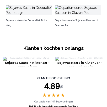
Na
Sojawas Kaars in Decoratief Pot -
Geparfumeerde Sojawas Kaarsen in
120gr
Glazen Pot
Klanten kochten onlangs
Sojawas Kaars in Kilner Jar -
Sojawas Kaars in Kilner Jar -
400g - Citrus
400g - White Fig
KLANTBEOORDELING
4.89
/5
★
★
★
★
★
★
★
★
★
★
Op basis van 107 beoordelingen
Bekijk alle beoordelingen van de familie