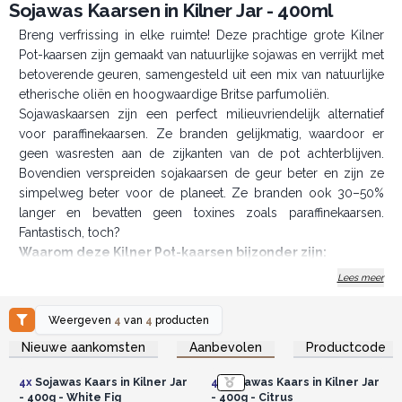
Sojawas Kaarsen in Kilner Jar - 400ml
Breng verfrissing in elke ruimte! Deze prachtige grote Kilner
Pot-kaarsen zijn gemaakt van natuurlijke sojawas en verrijkt met
betoverende geuren, samengesteld uit een mix van natuurlijke
etherische oliën en hoogwaardige Britse parfumoliën.
Sojawaskaarsen zijn een perfect milieuvriendelijk alternatief
voor paraffinekaarsen. Ze branden gelijkmatig, waardoor er
geen wasresten aan de zijkanten van de pot achterblijven.
Bovendien verspreiden sojakaarsen de geur beter en zijn ze
simpelweg beter voor de planeet. Ze branden ook 30–50%
langer en bevatten geen toxines zoals paraffinekaarsen.
Fantastisch, toch?
Waarom deze Kilner Pot-kaarsen bijzonder zijn:
Handgegoten in kleine batches
Lees meer
Gemaakt van sojawas, natuurlijke etherische oliën & Britse
Weergeven
4
van
4
producten
parfumoliën
Log in of registreer u voor
Log in of registreer u voor
Geleverd in een prachtige displaybox
Nieuwe aankomsten
Aanbevolen
Productcode
groothandelsprijzen.
groothandelsprijzen.
Brandduur: 80 uur
4x
Sojawas Kaars in Kilner Jar
4x
Sojawas Kaars in Kilner Jar
Veganistisch, plasticvrij & niet getest op dieren
- 400g - White Fig
- 400g - Citrus