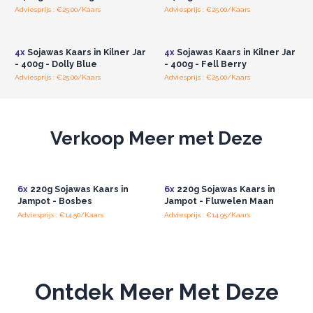
Herbruikbare pot
Adviesprijs : €25.00/Kaars
Adviesprijs : €25.00/Kaars
Log in of registreer u voor
Log in of registreer u voor
Elke set bevat 4 kaarsen met 18 unieke, hoogwaardige geuren
groothandelsprijzen.
groothandelsprijzen.
om uit te kiezen – allemaal onweerstaanbaar en perfect als
4x
Sojawas Kaars in Kilner Jar
4x
Sojawas Kaars in Kilner Jar
cadeau voor dierbaren.
- 400g - Dolly Blue
- 400g - Fell Berry
Belangrijk: Lees de gebruiksinstructies zorgvuldig door
Adviesprijs : €25.00/Kaars
Adviesprijs : €25.00/Kaars
voordat je de kaars aansteekt. Elke kaars wordt
geleverd met eigen verzorgingsinstructies om het
maximale uit de kaars te halen.
Verkoop Meer met Deze
Bestel nu en breng luxe en verfrissing in elke ruimte
met deze tijdloze Kilner Pot-kaarsen.
6x
220g Sojawas Kaars in
6x
220g Sojawas Kaars in
Jampot - Bosbes
Jampot - Fluwelen Maan
Adviesprijs : €14.50/Kaars
Adviesprijs : €14.95/Kaars
Ontdek Meer Met Deze