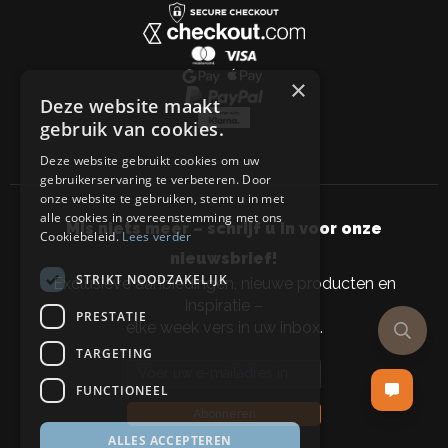
×
Deze website maakt
gebruik van cookies.
Deze website gebruikt cookies om uw
gebruikerservaring te verbeteren. Door
onze website te gebruiken, stemt u in met
alle cookies in overeenstemming met ons
Mis niets meer – schrijf u in voor onze
Cookiebeleid.
Lees verder
nieuwsbrief!
STRIKT NOODZAKELIJK
Exclusieve aanbiedingen, nieuwe producten en
inspiratie –
PRESTATIE
elke week vers in uw inbox.
TARGETING
Email address
FUNCTIONEEL
Abonneren
ALLES ACCEPTEREN