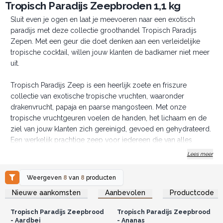
Tropisch Paradijs Zeepbroden 1,1 kg
Sluit even je ogen en laat je meevoeren naar een exotisch
paradijs met deze collectie groothandel Tropisch Paradijs
Zepen. Met een geur die doet denken aan een verleidelijke
tropische cocktail, willen jouw klanten de badkamer niet meer
uit.
Tropisch Paradijs Zeep is een heerlijk zoete en friszure
collectie van exotische tropische vruchten, waaronder
drakenvrucht, papaja en paarse mangosteen. Met onze
tropische vruchtgeuren voelen de handen, het lichaam en de
ziel van jouw klanten zich gereinigd, gevoed en gehydrateerd.
Een werkelijk prachtige zeep voor iedereen die van alles
tropisch houdt.
Lees meer
Geleverd in broodvorm van 1,1 kg. Uit elk brood haal je
Weergeven
8
van
8
producten
ongeveer 113 stukken van 100 gram. Verkoopprijs €2,90 per
Log in of registreer u voor
Log in of registreer u voor
Nieuwe aankomsten
Aanbevolen
Productcode
groothandelsprijzen.
groothandelsprijzen.
stuk — dat levert €38 per brood op.
Tropisch Paradijs Zeepbrood
Tropisch Paradijs Zeepbrood
✋ Handgemaakt — 🌺 Geweldige Geuren — 🌈 Prachtige
- Aardbei
- Ananas