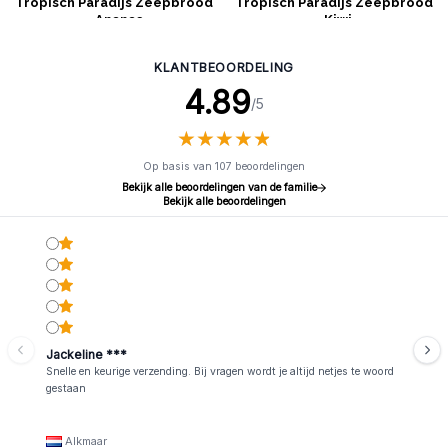
Tropisch Paradijs Zeepbrood
Tropisch Paradijs Zeepbrood
- Ananas
- Kiwi
KLANTBEOORDELING
4.89
/5
★
★
★
★
★
★
★
★
★
★
Op basis van 107 beoordelingen
Bekijk alle beoordelingen van de familie
Bekijk alle beoordelingen
Jackeline ***
Snelle en keurige verzending. Bij vragen wordt je altijd netjes te woord
gestaan
Alkmaar