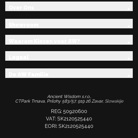
Over Ons
Showroom
Waarom Kiezen voor AW?
Legaal
De AW Familie
Ancient Wisdom s.r.o.,
CTPark Trnava, Prílohy 583/57, 919 26 Zavar,
Slowakije
REG: 50920600
VAT: SK2120525440
EORI: SK2120525440