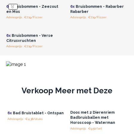
6x
Bruisbommen - Zeezout
6x
Bruisbommen - Rabarber
en Mos
Rabarber
Adviesprijs : €7.19/Fizzer
Adviesprijs : €7.19/Fizzer
Log in of registreer u voor
groothandelsprijzen.
6x
Bruisbommen - Verse
Citrusvruchten
Adviesprijs : €7.19/Fizzer
Verkoop Meer met Deze
Doos met 2 Dierenriem
6x
Bad Bruistablet - Ontspan
Badbruisballen met
Adviesprijs : €4.38/stuks
Horoscoop - Waterman
Adviesprijs : €9.50/set