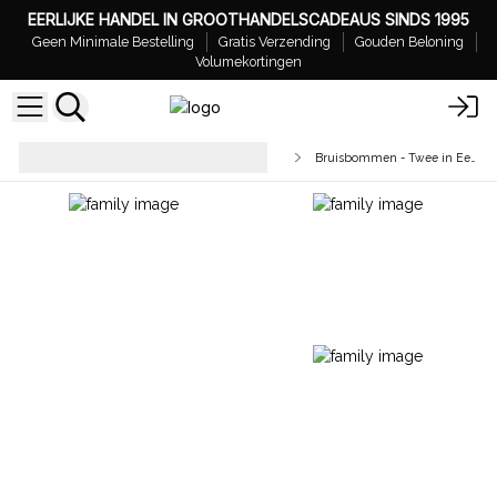
EERLIJKE HANDEL IN GROOTHANDELSCADEAUS SINDS 1995
Geen Minimale Bestelling
Gratis Verzending
Gouden Beloning
Volumekortingen
Badbruisballen – Klaar voor
Bruisbommen - Twee in Een
Verkoop