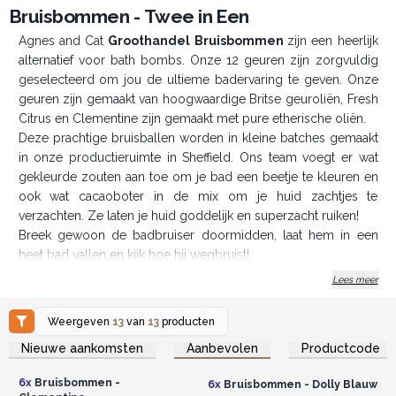
Bruisbommen - Twee in Een
Agnes and Cat
Groothandel Bruisbommen
zijn een heerlijk
alternatief voor bath bombs. Onze 12 geuren zijn zorgvuldig
geselecteerd om jou de ultieme badervaring te geven. Onze
geuren zijn gemaakt van hoogwaardige Britse geuroliën, Fresh
Citrus en Clementine zijn gemaakt met pure etherische oliën.
Deze prachtige bruisballen worden in kleine batches gemaakt
in onze productieruimte in Sheffield. Ons team voegt er wat
gekleurde zouten aan toe om je bad een beetje te kleuren en
ook wat cacaoboter in de mix om je huid zachtjes te
verzachten. Ze laten je huid goddelijk en superzacht ruiken!
Breek gewoon de badbruiser doormidden, laat hem in een
heet bad vallen en kijk hoe hij wegbruist!
Gebruik de fizzer in zijn geheel voor een nog meer
Lees meer
geparfumeerde soak. Laat onze badbruisers al je zorgen
wegbruisen! Agnes en Cat bath fizzers zijn allemaal
Weergeven
13
van
13
producten
veganistisch vriendelijk.
Log in of registreer u voor
Log in of registreer u voor
Nieuwe aankomsten
Aanbevolen
Productcode
groothandelsprijzen.
groothandelsprijzen.
Houd er rekening mee dat het gewicht en de
afmetingen van de fizzers bij benadering zijn omdat het
6x
Bruisbommen -
6x
Bruisbommen - Dolly Blauw
product handgemaakt is.