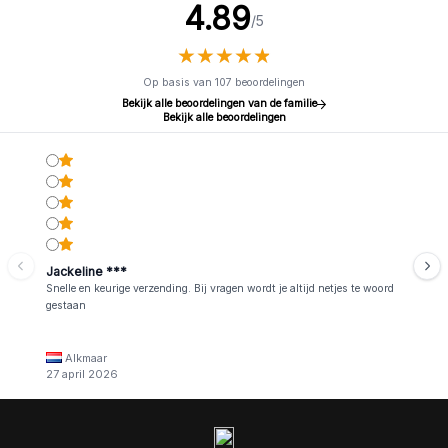
4.89
/5
★
★
★
★
★
★
★
★
★
★
Op basis van 107 beoordelingen
Bekijk alle beoordelingen van de familie
Bekijk alle beoordelingen
Jackeline ***
Snelle en keurige verzending. Bij vragen wordt je altijd netjes te woord
gestaan
Alkmaar
27 april 2026