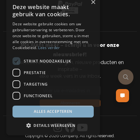
×
Deze website maakt
gebruik van cookies.
Deze website gebruikt cookies om uw
gebruikerservaring te verbeteren. Door
onze website te gebruiken, stemt u in met
alle cookies in overeenstemming met ons
Mis niets meer – schrijf u in voor onze
Cookiebeleid.
Lees verder
nieuwsbrief!
STRIKT NOODZAKELIJK
Exclusieve aanbiedingen, nieuwe producten en
inspiratie –
PRESTATIE
elke week vers in uw inbox.
TARGETING
Email address
FUNCTIONEEL
Abonneren
ALLES ACCEPTEREN
DETAILS WEERGEVEN
Copyright © 2026 Company, All rights reserved.