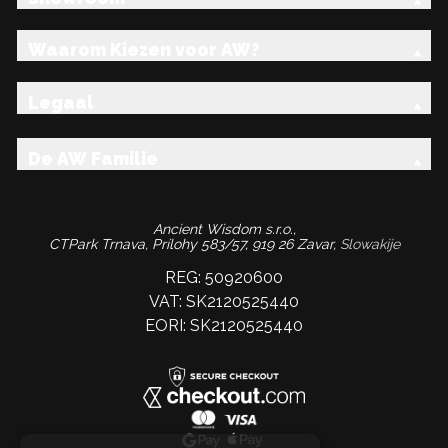
Waarom Kiezen voor AW?
Legaal
De AW Familie
Ancient Wisdom s.r.o.,
CTPark Trnava, Prílohy 583/57, 919 26 Zavar,
Slowakije
REG: 50920600
VAT: SK2120525440
EORI: SK2120525440