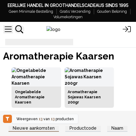
EERLIJKE HANDEL IN GROOTHANDELSCADEAUS SINDS 1995
Geen Minimale Bestelling
Gratis Verzending
Gouden Beloning
Volumekortingen
Aromatherapie Kaarsen
Aromatherapie Kaarsen
Ongelabelde
Aromatherapie
Aromatherapie
Sojawas Kaarsen
Kaarsen
200gr
Weergeven
13
van
13
producten
Log in of registreer u voor
Log in of registreer u voor
Nieuwe aankomsten
Productcode
Naam
groothandelsprijzen.
groothandelsprijzen.