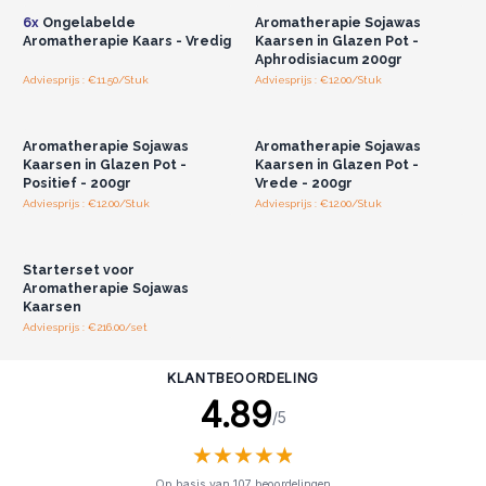
6x
Ongelabelde
Aromatherapie Sojawas
Aromatherapie Kaars - Vredig
Kaarsen in Glazen Pot -
Aphrodisiacum 200gr
Adviesprijs : €11.50/Stuk
Adviesprijs : €12.00/Stuk
Log in of registreer u voor
Log in of registreer u voor
groothandelsprijzen.
groothandelsprijzen.
Aromatherapie Sojawas
Aromatherapie Sojawas
Kaarsen in Glazen Pot -
Kaarsen in Glazen Pot -
Positief - 200gr
Vrede - 200gr
Adviesprijs : €12.00/Stuk
Adviesprijs : €12.00/Stuk
Log in of registreer u voor
groothandelsprijzen.
Starterset voor
Aromatherapie Sojawas
Kaarsen
Adviesprijs : €216.00/set
KLANTBEOORDELING
4.89
/5
★
★
★
★
★
★
★
★
★
★
Op basis van 107 beoordelingen