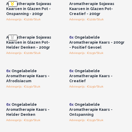
Aromatherapie Sojawas
Aromatherapie Sojawas
Kaarsen in Glazen Pot -
Kaarsen in Glazen Pot-
Onspanning - 200gr
Creatief - 200gr
Adviesprijs : €12.00/Stuk
Adviesprijs : €12.00/Stuk
Log in of registreer u voor
Log in of registreer u voor
groothandelsprijzen.
groothandelsprijzen.
Aromatherapie Sojawas
6x
Ongelabelde
Kaarsen in Glazen Pot-
Aromatherapie Kaars - 200gr
Helder Denken - 200gr
- Positief Gevoel
Adviesprijs : €12.00/Stuk
Adviesprijs : €11.50/Stuk
Log in of registreer u voor
Log in of registreer u voor
groothandelsprijzen.
groothandelsprijzen.
6x
Ongelabelde
6x
Ongelabelde
Aromatherapie Kaars -
Aromatherapie Kaars -
Afrodisiacum
Creatief
Adviesprijs : €11.50/Stuk
Adviesprijs : €11.50/Stuk
Log in of registreer u voor
Log in of registreer u voor
groothandelsprijzen.
groothandelsprijzen.
6x
Ongelabelde
6x
Ongelabelde
Aromatherapie Kaars -
Aromatherapie Kaars -
Helder Denken
Ontspanning
Adviesprijs : €11.50/Stuk
Adviesprijs : €11.50/Stuk
Log in of registreer u voor
Log in of registreer u voor
groothandelsprijzen.
groothandelsprijzen.