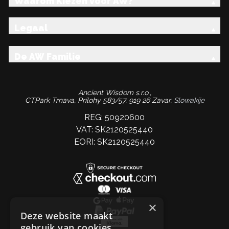
Waarom Kiezen voor AW?
Legaal
De AW Familie
Ancient Wisdom s.r.o.,
CTPark Trnava, Prílohy 583/57, 919 26 Zavar,
Slowakije
REG: 50920600
VAT: SK2120525440
EORI: SK2120525440
×
Deze website maakt
gebruik van cookies.