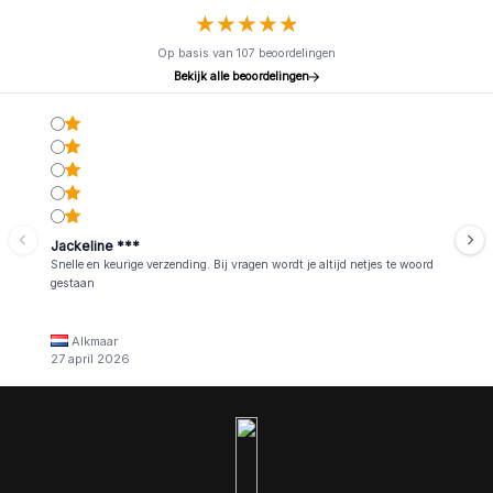
★
★
★
★
★
★
★
★
★
★
Op basis van 107 beoordelingen
Bekijk alle beoordelingen
Jackeline ***
Snelle en keurige verzending. Bij vragen wordt je altijd netjes te woord
gestaan
Alkmaar
27 april 2026