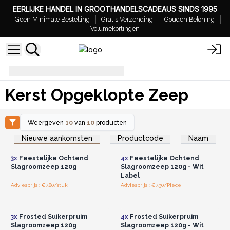
EERLIJKE HANDEL IN GROOTHANDELSCADEAUS SINDS 1995
Geen Minimale Bestelling
Gratis Verzending
Gouden Beloning
Volumekortingen
Kerst Opgeklopte Zeep
Kerst Opgeklopte Zeep
Weergeven
10
van
10
producten
Log in of registreer u voor
Log in of registreer u voor
Nieuwe aankomsten
Productcode
Naam
groothandelsprijzen.
groothandelsprijzen.
3x
Feestelijke Ochtend
4x
Feestelijke Ochtend
Slagroomzeep 120g
Slagroomzeep 120g - Wit
Label
Adviesprijs : €7.80/stuk
Adviesprijs : €7.30/Piece
Log in of registreer u voor
Log in of registreer u voor
groothandelsprijzen.
groothandelsprijzen.
3x
Frosted Suikerpruim
4x
Frosted Suikerpruim
Slagroomzeep 120g
Slagroomzeep 120g - Wit