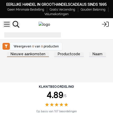
EERLIJKE HANDEL IN GROOTHANDELSCADEAUS SINDS 1995
Geen Minimale Bestelling
Gratis Verzending
Gouden Beloning
Volumekortingen
While Stock Last - Halloween
Weergeven
0
van
0
producten
Nieuwe aankomsten
Productcode
Naam
KLANTBEOORDELING
4.89
/5
★
★
★
★
★
★
★
★
★
★
Op basis van 107 beoordelingen