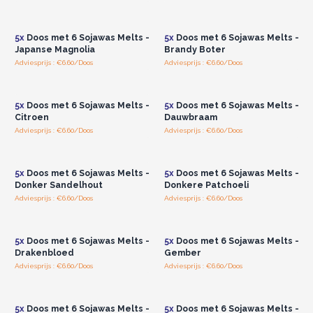
Log in of registreer u voor
Log in of registreer u voor
groothandelsprijzen.
groothandelsprijzen.
5x
Doos met 6 Sojawas Melts -
5x
Doos met 6 Sojawas Melts -
Japanse Magnolia
Brandy Boter
Adviesprijs : €6.60/Doos
Adviesprijs : €6.60/Doos
Log in of registreer u voor
Log in of registreer u voor
groothandelsprijzen.
groothandelsprijzen.
5x
Doos met 6 Sojawas Melts -
5x
Doos met 6 Sojawas Melts -
Citroen
Dauwbraam
Adviesprijs : €6.60/Doos
Adviesprijs : €6.60/Doos
Log in of registreer u voor
Log in of registreer u voor
groothandelsprijzen.
groothandelsprijzen.
5x
Doos met 6 Sojawas Melts -
5x
Doos met 6 Sojawas Melts -
Donker Sandelhout
Donkere Patchoeli
Adviesprijs : €6.60/Doos
Adviesprijs : €6.60/Doos
Log in of registreer u voor
Log in of registreer u voor
groothandelsprijzen.
groothandelsprijzen.
5x
Doos met 6 Sojawas Melts -
5x
Doos met 6 Sojawas Melts -
Drakenbloed
Gember
Adviesprijs : €6.60/Doos
Adviesprijs : €6.60/Doos
Log in of registreer u voor
Log in of registreer u voor
groothandelsprijzen.
groothandelsprijzen.
5x
Doos met 6 Sojawas Melts -
5x
Doos met 6 Sojawas Melts -