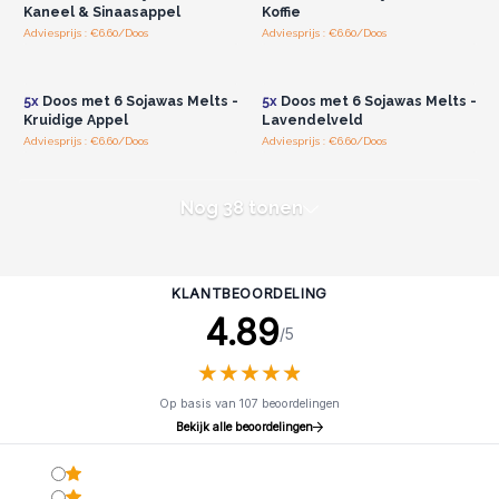
Kaneel & Sinaasappel
Koffie
Adviesprijs : €6.60/Doos
Adviesprijs : €6.60/Doos
Log in of registreer u voor
Log in of registreer u voor
groothandelsprijzen.
groothandelsprijzen.
5x
Doos met 6 Sojawas Melts -
5x
Doos met 6 Sojawas Melts -
Kruidige Appel
Lavendelveld
Adviesprijs : €6.60/Doos
Adviesprijs : €6.60/Doos
Nog 38 tonen
KLANTBEOORDELING
4.89
/5
★
★
★
★
★
★
★
★
★
★
Op basis van 107 beoordelingen
Bekijk alle beoordelingen