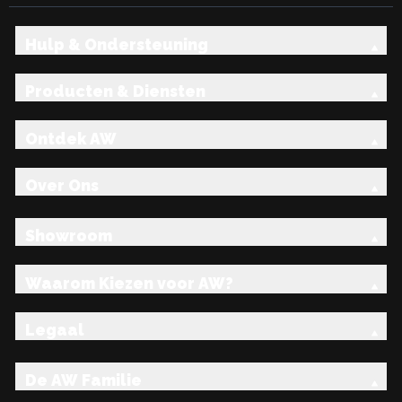
Hulp & Ondersteuning
Producten & Diensten
Ontdek AW
Over Ons
Showroom
Waarom Kiezen voor AW?
Legaal
De AW Familie