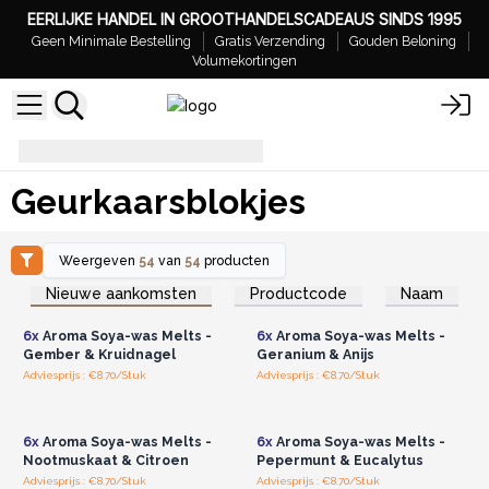
EERLIJKE HANDEL IN GROOTHANDELSCADEAUS SINDS 1995
Geen Minimale Bestelling
Gratis Verzending
Gouden Beloning
Volumekortingen
Geurkaarsblokjes
Geurkaarsblokjes
Weergeven
54
van
54
producten
Log in of registreer u voor
Log in of registreer u voor
Nieuwe aankomsten
Productcode
Naam
groothandelsprijzen.
groothandelsprijzen.
6x
Aroma Soya-was Melts -
6x
Aroma Soya-was Melts -
Gember & Kruidnagel
Geranium & Anijs
Adviesprijs : €8.70/Stuk
Adviesprijs : €8.70/Stuk
Log in of registreer u voor
Log in of registreer u voor
groothandelsprijzen.
groothandelsprijzen.
6x
Aroma Soya-was Melts -
6x
Aroma Soya-was Melts -
Nootmuskaat & Citroen
Pepermunt & Eucalytus
Adviesprijs : €8.70/Stuk
Adviesprijs : €8.70/Stuk