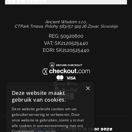
De AW Familie
Ancient Wisdom s.r.o.,
CTPark Trnava, Prílohy 583/57, 919 26 Zavar,
Slowakije
REG: 50920600
VAT: SK2120525440
EORI: SK2120525440
×
Deze website maakt
gebruik van cookies.
Deze website gebruikt cookies om uw
gebruikerservaring te verbeteren. Door
onze website te gebruiken, stemt u in met
alle cookies in overeenstemming met ons
Mis niets meer – schrijf u in voor onze
Cookiebeleid.
Lees verder