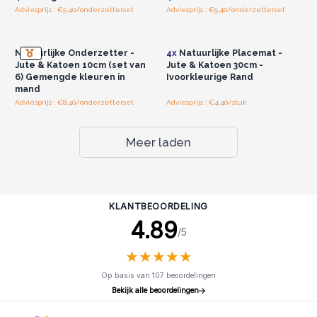
Adviesprijs : €5.40/onderzetterset
Adviesprijs : €5.40/onderzetterset
Log in of registreer u voor
Log in of registreer u voor
groothandelsprijzen.
groothandelsprijzen.
Natuurlijke Onderzetter -
4x
Natuurlijke Placemat -
Jute & Katoen 10cm (set van
Jute & Katoen 30cm -
6) Gemengde kleuren in
Ivoorkleurige Rand
mand
Adviesprijs : €8.40/onderzetterset
Adviesprijs : €4.40/stuk
Meer laden
KLANTBEOORDELING
4.89
/5
★
★
★
★
★
★
★
★
★
★
Op basis van 107 beoordelingen
Bekijk alle beoordelingen