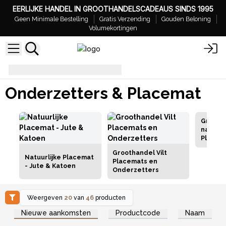
EERLIJKE HANDEL IN GROOTHANDELSCADEAUS SINDS 1995
Geen Minimale Bestelling
Gratis Verzending
Gouden Beloning
Volumekortingen
Onderzetters & Placemat
Onderzetters & Placemat
Grootha
natuurl
Placem
Onderz
Groothandel Vilt
Natuurlijke Placemat
Placemats en
- Jute & Katoen
Onderzetters
Weergeven
20
van
46
producten
Log in of registreer u voor
Log in of registreer u voor
Nieuwe aankomsten
Productcode
Naam
groothandelsprijzen.
groothandelsprijzen.