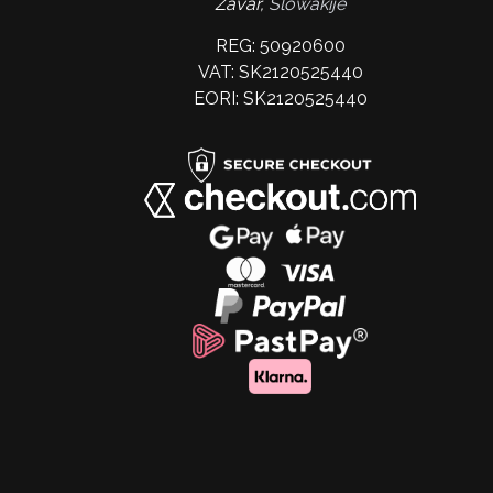
Zavar,
Slowakije
REG: 50920600
VAT: SK2120525440
EORI: SK2120525440