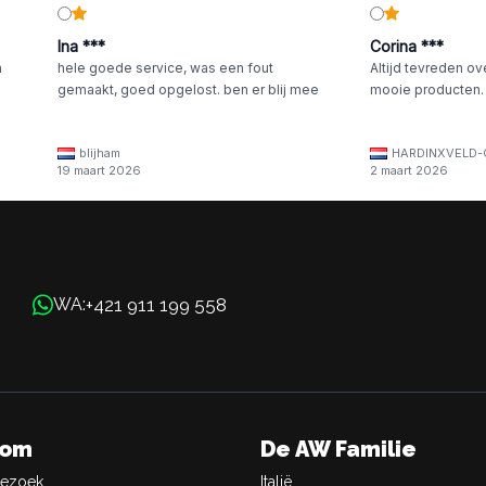
Ina ***
Corina ***
n
hele goede service, was een fout
Altijd tevreden ov
gemaakt, goed opgelost. ben er blij mee
mooie producten.
blijham
HARDINXVELD-
19 maart 2026
2 maart 2026
+421 911 199 558
WA:
oom
De AW Familie
Bezoek
Italië