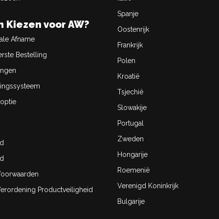
Spanje
 Kiezen voor AW?
Oostenrijk
ale Afname
Frankrijk
rste Bestelling
Polen
ingen
Kroatië
ingssysteem
Tsjechië
optie
Slowakije
Portugal
Zweden
id
Hongarije
id
Roemenië
oorwaarden
Verenigd Koninkrijk
rordening Productveiligheid
Bulgarije