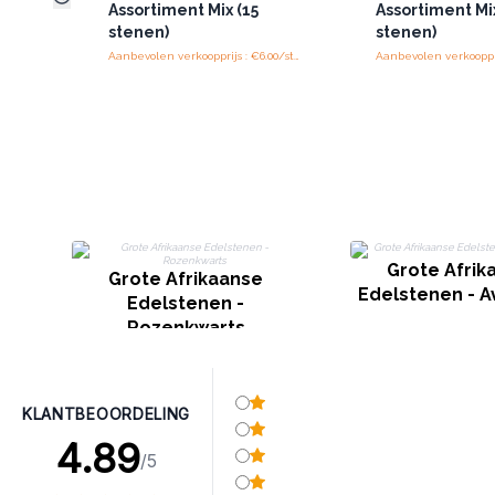
Assortiment Mix (15
Assortiment Mix
stenen)
stenen)
Aanbevolen verkoopprijs : €6.00/stuk
Grote Afrik
Grote Afrikaanse
Edelstenen - A
Edelstenen -
Rozenkwarts
KLANTBEOORDELING
4.89
/5