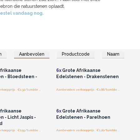
iebron die natuurstenen oplaadt.
estel vandaag nog.
n
Aanbevolen
Productcode
Naam
of registreer u voor
Log in of registreer u voor
thandelsprijzen.
groothandelsprijzen.
frikaanse
6x
Grote Afrikaanse
n - Bloedsteen -
Edelstenen - Drakenstenen
Aanbevolen verkoopprijs : €1.32/tumble stones
Aanbevolen verkoopprijs : €1.68/tumble stones
of registreer u voor
Log in of registreer u voor
thandelsprijzen.
groothandelsprijzen.
frikaanse
6x
Grote Afrikaanse
 - Licht Jaspis -
Edelstenen - Parelhoen
d
Aanbevolen verkoopprijs : €1.55/tumble stones
Aanbevolen verkoopprijs : €1.20/tumble stones
of registreer u voor
Log in of registreer u voor
thandelsprijzen.
groothandelsprijzen.