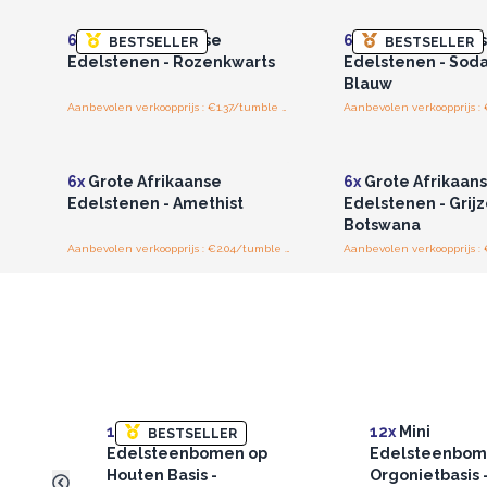
6x
Grote Afrikaanse
6x
Grote Afrikaan
BESTSELLER
BESTSELLER
Edelstenen - Rozenkwarts
Edelstenen - Sodal
Blauw
Aanbevolen verkoopprijs : €1.37/tumble stones
Log in of registreer u voor
Log in of registree
groothandelsprijzen.
groothandelspri
6x
Grote Afrikaanse
6x
Grote Afrikaan
Edelstenen - Amethist
Edelstenen - Grijz
Botswana
Aanbevolen verkoopprijs : €2.04/tumble stones
12x
Mini
12x
Mini
BESTSELLER
Edelsteenbomen op
Edelsteenbom
Houten Basis -
Orgonietbasis 