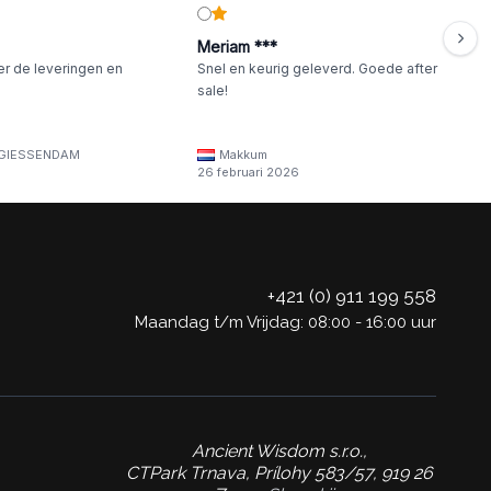
Meriam ***
er de leveringen en
Snel en keurig geleverd. Goede after
sale!
GIESSENDAM
Makkum
26 februari 2026
+421 (0) 911 199 558
Maandag t/m Vrijdag: 08:00 - 16:00 uur
Ancient Wisdom s.r.o.,
CTPark Trnava, Prílohy 583/57, 919 26