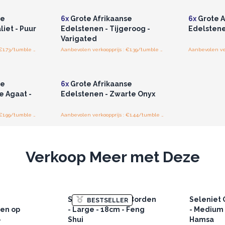
se
6x
Grote Afrikaanse
6x
Grote A
iet - Puur
Edelstenen - Tijgeroog -
Edelstene
Varigated
Aanbevolen verkoopprijs : €1.73/tumble stones
Aanbevolen verkoopprijs : €1.39/tumble stones
r u voor
Log in of registreer u voor
jzen.
groothandelsprijzen.
se
6x
Grote Afrikaanse
e Agaat -
Edelstenen - Zwarte Onyx
Aanbevolen verkoopprijs : €1.99/tumble stones
Aanbevolen verkoopprijs : €1.44/tumble stones
Verkoop Meer met Deze
Seleniet Oplaad Borden
Seleniet
BESTSELLER
en op
- Large - 18cm - Feng
- Medium 
-
Shui
Hamsa