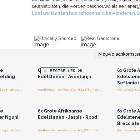
selenietplaten, die worden beschouwd als een energ
Laat uw klanten hun schoonheid bewonderen, b
Ethically Sourced
Real Gemstone
Nieuwe aankomste
r u voor
Log in of registreer u voor
Log in 
jzen.
groothandelsprijzen.
groo
se
6x
Grote Afrikaanse
6x
Grote A
BESTSELLER
eelding
Edelstenen - Aventurijn
Edelstene
Seftoniet
Aanbevolen verkoopprijs : €1.53/tumble stones
Aanbevolen verkoopprijs : €1.44/tumble stones
r u voor
Log in of registreer u voor
Log in 
jzen.
groothandelsprijzen.
groo
se
6x
Grote Afrikaanse
6x
Grote A
er Nguni
Edelstenen - Jaspis - Rood
Edelstenen
Brecciate
Aanbevolen verkoopprijs : €1.35/tumble stones
Aanbevolen verkoopprijs : €1.37/tumble stones
r u voor
Log in of registreer u voor
Log in 
jzen.
groothandelsprijzen.
groo