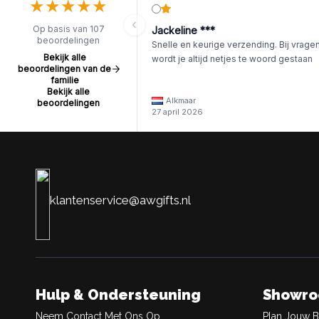
★
★
★
★
★
★
★
★
★
★
Op basis van 107
Jackeline ***
beoordelingen
Snelle en keurige verzending. Bij vrage
Bekijk alle
wordt je altijd netjes te woord gestaan
beoordelingen van de
familie
Bekijk alle
Alkmaar
beoordelingen
27 april 2026
klantenservice@awgifts.nl
Hulp & Ondersteuning
Showr
Neem Contact Met Ons Op
Plan Jouw 