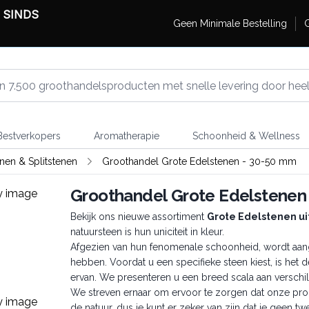
 SINDS
Geen Minimale Bestelling
G
estverkopers
Aromatherapie
Schoonheid & Wellness
en & Splitstenen
Groothandel Grote Edelstenen - 30-50 mm
Groothandel Grote Edelstenen
Bekijk ons nieuwe assortiment
Grote Edelstenen uit
natuursteen is hun uniciteit in kleur.
Afgezien van hun fenomenale schoonheid, wordt aan
hebben. Voordat u een specifieke steen kiest, is he
ervan. We presenteren u een breed scala aan verschi
We streven ernaar om ervoor te zorgen dat onze product
de natuur, dus je kunt er zeker van zijn dat je geen t