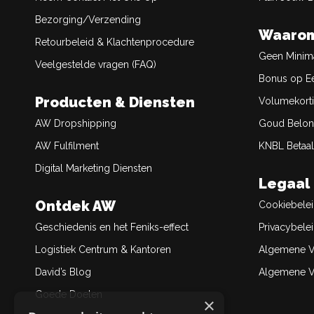
Bezorging/Verzending
Waarom
Retourbeleid & Klachtenprocedure
Geen Minim
Veelgestelde vragen (FAQ)
Bonus op Ee
Producten & Diensten
Volumekort
AW Dropshipping
Goud Belon
AW Fulfilment
KNBL Betaal
Digital Marketing Diensten
Legaal
Ontdek AW
Cookiebele
Geschiedenis en het Feniks-effect
Privacybele
Logistiek Centrum & Kantoren
Algemene V
David’s Blog
Algemene Ve
Goede Doelen
×