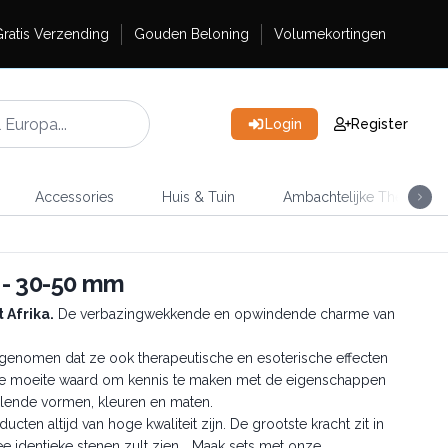
ratis Verzending
Gouden Beloning
Volumekortingen
Login
Register
Accessories
Huis & Tuin
Ambachtelijke Thee
 - 30-50 mm
 Afrika.
De verbazingwekkende en opwindende charme van
genomen dat ze ook therapeutische en esoterische effecten
t de moeite waard om kennis te maken met de eigenschappen
llende vormen, kleuren en maten.
en altijd van hoge kwaliteit zijn. De grootste kracht zit in
wee identieke stenen zult zien... Maak sets met onze