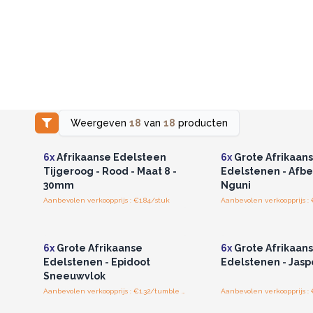
Weergeven
18
van
18
producten
Log in of registreer u voor
Log in of registree
groothandelsprijzen.
groothandelspri
6x
Afrikaanse Edelsteen
6x
Grote Afrikaan
Tijgeroog - Rood - Maat 8 -
Edelstenen - Afb
30mm
Nguni
Aanbevolen verkoopprijs : €1.84/stuk
Log in of registreer u voor
Log in of registree
groothandelsprijzen.
groothandelspri
6x
Grote Afrikaanse
6x
Grote Afrikaan
Edelstenen - Epidoot
Edelstenen - Jasp
Sneeuwvlok
Aanbevolen verkoopprijs : €1.32/tumble stones
Log in of registreer u voor
Log in of registree
groothandelsprijzen.
groothandelspri