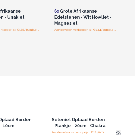
frikaanse
6x
Grote Afrikaanse
n - Unakiet
Edelstenen - Wit Howliet -
Magnesiet
Aanbevolen verkoopprijs : €1.66/tumble stones
Aanbevolen verkoopprijs : €1.44/tumble stones
 Oplaad Borden
Seleniet Oplaad Borden
Sele
- 10cm -
- Plankje - 20cm - Chakra
- Sm
Desi
Aanbevolen verkoopprijs : €12.40/Bord