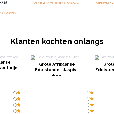
 (15
Aanbevolen verkoopprijs : €34.50/Bord
Aanbevolen verkoopprijs : €6.00/stuk
Klanten kochten onlangs
aanse
Grote Afrikaanse
Grot
venturijn
Edelstenen - Jaspis -
Edelsten
Rood