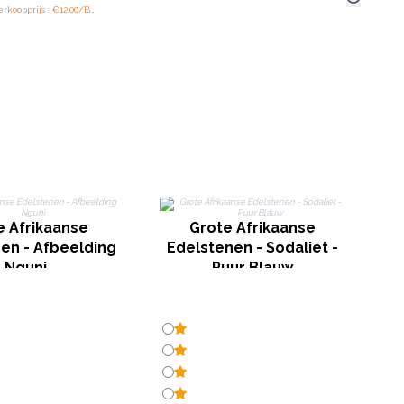
Aanbevolen verkoopprijs : €12.00/Bord
e Afrikaanse
Grote Afrikaanse
en - Afbeelding
Edelstenen - Sodaliet -
Nguni
Puur Blauw