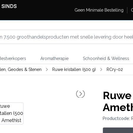
 SINDS
Geen Minimale Bestelling
G
estverkopers
Aromatherapie
Schoonheid & Wellness
llen, Geodes & Stenen
Ruwe kristallen (500 g)
RCry-02
Ruwe k
Ameth
Productcode: 