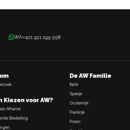
+421 911 199 558
WA:
oom
De AW Familie
Bezoek
Italië
Spanje
 Kiezen voor AW?
Oostenrijk
ale Afname
Frankrijk
rste Bestelling
Polen
ingen