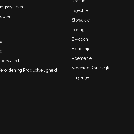
Kroatië
ingssysteem
Tsjechië
optie
Slowakije
Portugal
Zweden
id
Hongarije
id
Roemenië
oorwaarden
Verenigd Koninkrijk
rordening Productveiligheid
Bulgarije