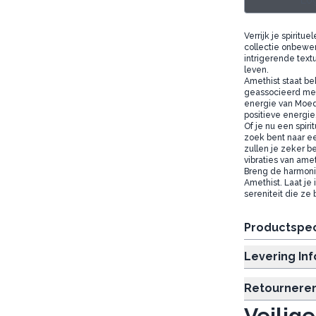
Log
Verrijk je spiritu
collectie onbewer
intrigerende textu
leven.
Amethist staat b
geassocieerd met 
energie van Moede
positieve energie
Of je nu een spir
zoek bent naar ee
zullen je zeker b
vibraties van ame
Breng de harmonie
Amethist. Laat je 
sereniteit die ze
Productspec
Levering In
Retournere
Veilige