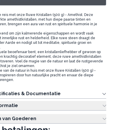
 in of registreer u voor groothandelsprijzen.
ele reis met onze Ruwe Kristallen (500 g) - Amethist. Deze
kte amethistkristallen, met hun diepe paarse tinten en
ren, brengen een aura van rust en spirituele harmonie in je
ekend om zijn kalmerende eigenschappen en wordt vaak
innerlijke rust en helderheid. Elke ruwe steen draagt de
r Aarde en nodigt uit tot meditatie, spirituele groei en
.
ituele beoefenaar bent, een kristallenliefhebber of gewoon op
n krachtig decoratief element, deze ruwe amethistkristallen
etoveren. Voel de magie van de natuur en laat de rustgevende
thist je ziel omarmen.
 van de natuur in huis met onze Ruwe Kristallen (500 g) -
inspireren door hun natuurlijke pracht en ervaar de diepe
 brengen.
ificaties & Documentatie
formatie
n van Goederen
 betalingen: