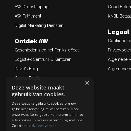
AW Dropshipping
Goud Belon
AW Fulfilment
KNBL Betaal
Digital Marketing Diensten
Legaal
Ontdek AW
Cookiebele
Geschiedenis en het Feniks-effect
Privacybele
Logistiek Centrum & Kantoren
Algemene V
David’s Blog
Algemene Ve
Goede Doelen
×
Deze website maakt
Over Ons
gebruik van cookies.
De oorsprong van AW
Deze website gebruikt cookies om uw
gebruikerservaring te verbeteren. Door
Onze Ethiek
onze website te gebruiken, stemt u in met
alle cookies in overeenstemming met ons
Cookiebeleid.
Lees verder