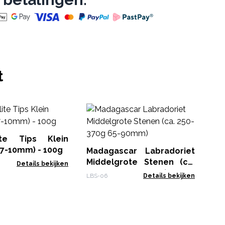
t
Ma
Gr
40
ite Tips Klein
LBS
(7-10mm) - 100g
Madagascar Labradoriet
Middelgrote Stenen (ca.
Details bekijken
250-370g 65-90mm)
LBS-06
Details bekijken