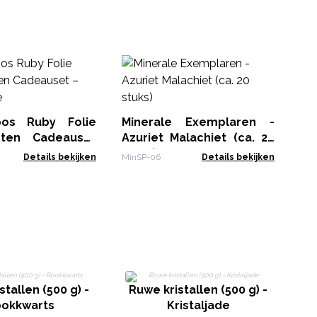
Mi
Cal
Min
os Ruby Folie
Minerale Exemplaren -
rten Cadeauset
Azuriet Malachiet (ca. 20
ekje
stuks)
Details bekijken
MinSP-06
Details bekijken
stallen (500 g) -
Ruwe kristallen (500 g) -
R
okkwarts
Kristaljade