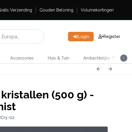
ratis Verzending
Gouden Beloning
Volumekortingen
Login
Register
Accessories
Huis & Tuin
Ambachtelijke Thee
ristallen (500 g) -
ist
RCry-02