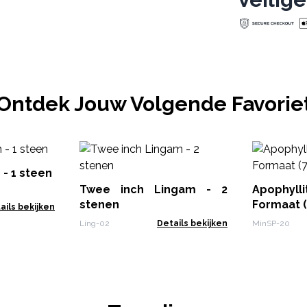
Ontdek Jouw Volgende Favorie
 - 1 steen
Twee inch Lingam - 2
Apophyll
stenen
Formaat 
ails bekijken
Ling-02
Details bekijken
MinSP-20