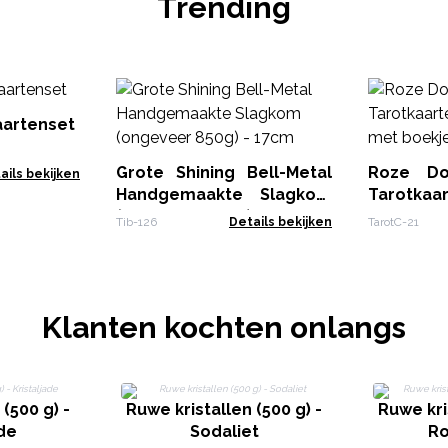
Trending
aartenset
Grote Shining Bell-Metal
Roze Do
ails bekijken
Handgemaakte Slagkom
Tarotkaa
(ongeveer 850g) - 17cm
– met bo
Tib-126
Details bekijken
TarotC-21
Klanten kochten onlangs
(500 g) -
Ruwe kristallen (500 g) -
Ruwe kri
ade
Sodaliet
Ro