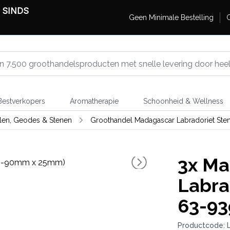
 SINDS
Geen Minimale Bestelling
G
estverkopers
Aromatherapie
Schoonheid & Wellness
llen, Geodes & Stenen
Groothandel Madagascar Labradoriet Ste
3x
Ma
Labra
63-9
Productcode: 