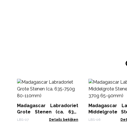
Madagascar Labradoriet
Madagascar La
Grote Stenen (ca. 635-
Middelgrote St
750g 80-110mm)
250-370g 65-90
LBS-07
Details bekijken
LBS-06
Det