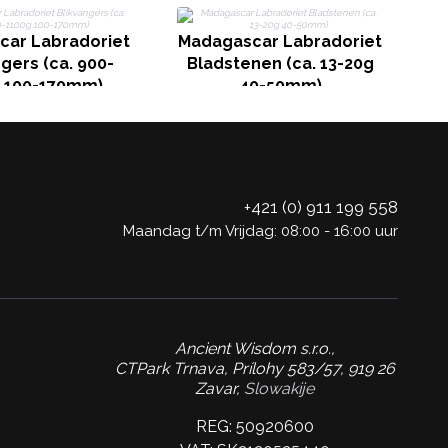
M
G
car Labradoriet
Madagascar Labradoriet
gers (ca. 900-
Bladstenen (ca. 13-20g
 100-170mm)
40-50mm)
+421 (0) 911 199 558
Maandag t/m Vrijdag: 08:00 - 16:00 uur
Ancient Wisdom s.r.o.,
CTPark Trnava, Prílohy 583/57, 919 26
Zavar,
Slowakije
REG: 50920600