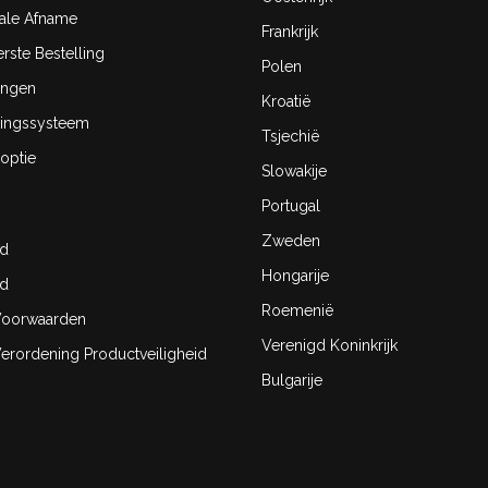
ale Afname
Frankrijk
rste Bestelling
Polen
ingen
Kroatië
ingssysteem
Tsjechië
optie
Slowakije
Portugal
Zweden
id
Hongarije
id
Roemenië
oorwaarden
Verenigd Koninkrijk
rordening Productveiligheid
Bulgarije