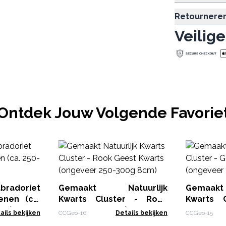
Retournere
Veilige
Ontdek Jouw Volgende Favorie
bradoriet
Gemaakt Natuurlijk
Gemaak
enen (ca.
Kwarts Cluster - Rook
Kwarts 
mm)
Geest Kwarts (ongeveer
Geest Kw
ails bekijken
CCGeo-16
Details bekijken
CCGeo-15
250-300g 8cm)
250-300g