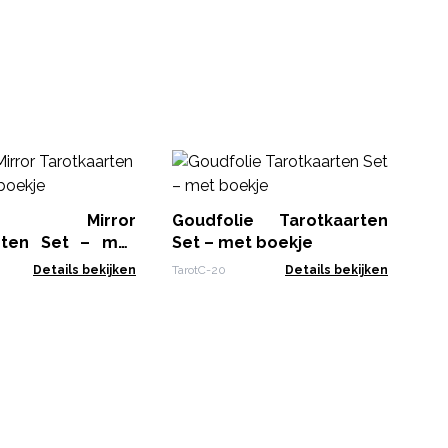
Go
Bo
le Mirror
Goudfolie Tarotkaarten
Taro
rten Set – met
Set – met boekje
Details bekijken
TarotC-20
Details bekijken