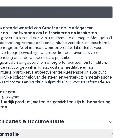
 in of registreer u voor groothandelsprijzen.
overende wereld van Groothandel Madagascar
nen — ontworpen om te fascineren en inspireren.
 gevierd als een steen van transformatie en magie. Men gelooft
 doorzettingsvermogen brengt, intuïtie verbetert en beschermt
energieën. Veel mensen wenden zich tot labradoriet voor
n verhoogd bewustzijn, waardoor het een favoriet is voor
eheling en andere esoterische praktijken.
gesneden en gepolijst om energie te focussen en te richten.
deaal voor gebruik in kristalroosters, meditatie en als
irituele praktijken. Het betoverende kleurenspel in elke punt
urlijke schoonheid van de steen en versterkt zijn metafysische
ardoor ze een krachtig hulpmiddel zijn voor transformatie en
etingen:
80-90x25mm
atuurlijk product, maten en gewichten zijn bij benadering
ëren
ificaties & Documentatie
formatie