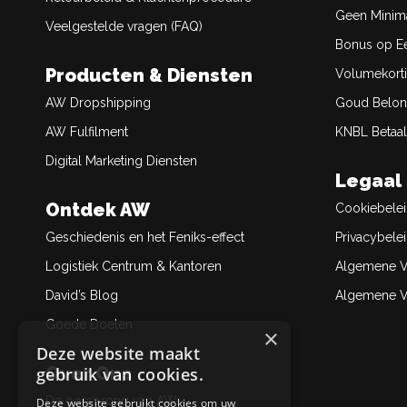
Geen Minim
Veelgestelde vragen (FAQ)
Bonus op Ee
Producten & Diensten
Volumekort
AW Dropshipping
Goud Belon
AW Fulfilment
KNBL Betaal
Digital Marketing Diensten
Legaal
Ontdek AW
Cookiebele
Geschiedenis en het Feniks-effect
Privacybele
Logistiek Centrum & Kantoren
Algemene V
David’s Blog
Algemene Ve
Goede Doelen
×
Deze website maakt
Over Ons
gebruik van cookies.
De oorsprong van AW
Deze website gebruikt cookies om uw