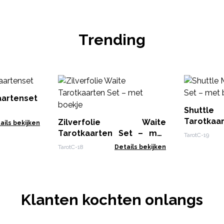
Trending
aartenset
Shutt
Tarotkaa
Zilverfolie Waite
ails bekijken
boekje
Tarotkaarten Set – met
TarotC-19
boekje
TarotC-18
Details bekijken
Klanten kochten onlangs