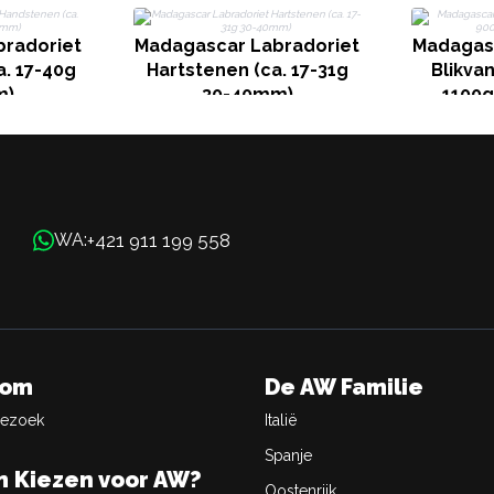
radoriet
Madagascar Labradoriet
Madagas
. 17-40g
Hartstenen (ca. 17-31g
Blikvan
m)
30-40mm)
1100g
+421 911 199 558
WA:
oom
De AW Familie
Bezoek
Italië
Spanje
 Kiezen voor AW?
Oostenrijk