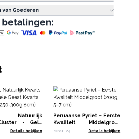
n van Goederen
 betalingen:
t
Vi
1 k
Min
t Natuurlijk
Peruaanse Pyriet – Eerste
Cluster - Gele
Kwaliteit Middelgroot
arts (ongeveer
(200g, 5–7 cm)
Details bekijken
MinSP-24
Details bekijken
 8cm)