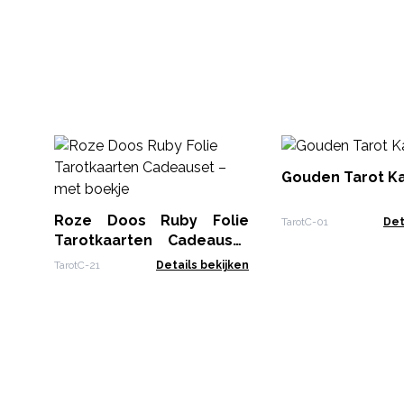
Gouden Tarot K
Roze Doos Ruby Folie
TarotC-01
Det
Tarotkaarten Cadeauset
– met boekje
TarotC-21
Details bekijken