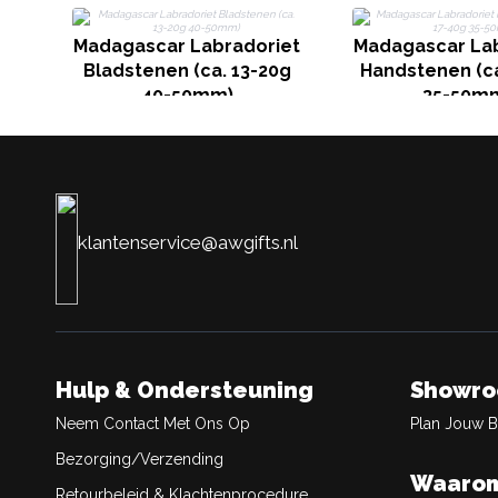
Madagascar Labradoriet
Madagascar Lab
Bladstenen (ca. 13-20g
Handstenen (ca
40-50mm)
35-50m
klantenservice@awgifts.nl
Hulp & Ondersteuning
Showr
Neem Contact Met Ons Op
Plan Jouw 
Bezorging/Verzending
Waarom
Retourbeleid & Klachtenprocedure