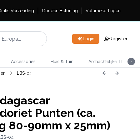
ratis Verzending
Gouden Beloning
Volumekortingen
Login
Register
Accessories
Huis & Tuin
Ambachtelijke Thee
nen
LBS-04
dagascar
doriet Punten (ca.
3g 80-90mm x 25mm)
LBS-04