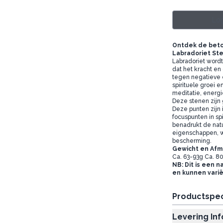
Log
Ontdek de bet
Labradoriet Ste
Labradoriet wordt
dat het kracht en
tegen negatieve 
spirituele groei e
meditatie, energi
Deze stenen zijn 
Deze punten zijn i
focuspunten in sp
benadrukt de natu
eigenschappen, wa
bescherming.
Gewicht en Afm
Ca. 63-93g Ca. 
NB: Dit is een n
en kunnen vari
Productspec
Levering In