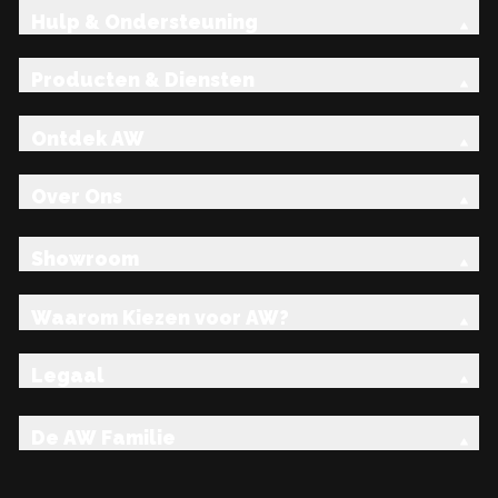
Hulp & Ondersteuning
Producten & Diensten
Ontdek AW
Over Ons
Showroom
Waarom Kiezen voor AW?
Legaal
De AW Familie