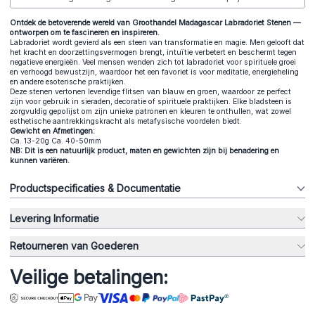
Ontdek de betoverende wereld van Groothandel Madagascar Labradoriet Stenen —
ontworpen om te fascineren en inspireren.
Labradoriet wordt gevierd als een steen van transformatie en magie. Men gelooft dat
het kracht en doorzettingsvermogen brengt, intuïtie verbetert en beschermt tegen
negatieve energieën. Veel mensen wenden zich tot labradoriet voor spirituele groei
en verhoogd bewustzijn, waardoor het een favoriet is voor meditatie, energieheling
en andere esoterische praktijken.
Deze stenen vertonen levendige flitsen van blauw en groen, waardoor ze perfect
zijn voor gebruik in sieraden, decoratie of spirituele praktijken. Elke bladsteen is
zorgvuldig gepolijst om zijn unieke patronen en kleuren te onthullen, wat zowel
esthetische aantrekkingskracht als metafysische voordelen biedt.
Gewicht en Afmetingen:
Ca. 13-20g Ca. 40-50mm
NB: Dit is een natuurlijk product, maten en gewichten zijn bij benadering en
kunnen variëren.
Productspecificaties & Documentatie
Levering Informatie
Retourneren van Goederen
Veilige betalingen: