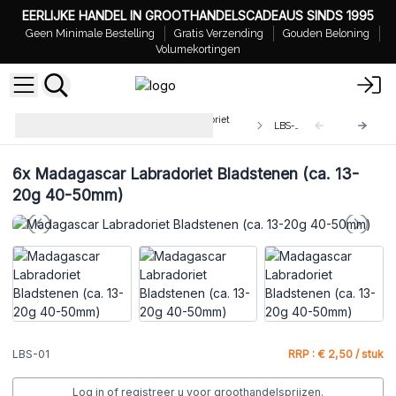
EERLIJKE HANDEL IN GROOTHANDELSCADEAUS SINDS 1995
Geen Minimale Bestelling
Gratis Verzending
Gouden Beloning
Volumekortingen
Groothandel Madagascar Labradoriet
LBS-01
Stenen
6x
Madagascar Labradoriet Bladstenen (ca. 13-
20g 40-50mm)
LBS-01
RRP : € 2,50 / stuk
Log in of registreer u voor groothandelsprijzen.