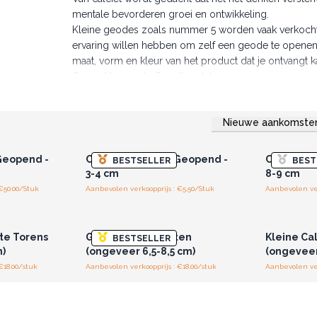
mentale bevorderen groei en ontwikkeling.
Kleine geodes zoals nummer 5 worden vaak verkocht
ervaring willen hebben om zelf een geode te openen. 
maat, vorm en kleur van het product dat je ontvangt k
Gemaakt voor de Groothandel.
Nieuwe aankomste
r u voor
Log in of registreer u voor
Log in 
jzen.
groothandelsprijzen.
groo
Geopend -
Calciet Geodes - Geopend -
Calciet G
BESTSELLER
BEST
3-4 cm
8-9 cm
€50.00/Stuk
Aanbevolen verkoopprijs : €5.50/Stuk
Aanbevolen ver
r u voor
Log in of registreer u voor
Log in 
jzen.
groothandelsprijzen.
groo
ste Torens
Grote Calciet Harten
Kleine Ca
BESTSELLER
)
(ongeveer 6,5-8,5 cm)
(ongeveer
€18.00/stuk
Aanbevolen verkoopprijs : €18.00/stuk
Aanbevolen ver