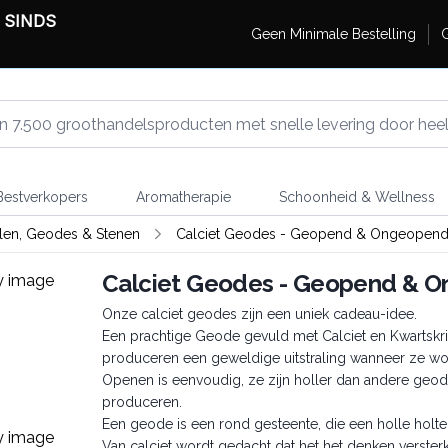
 SINDS
Geen Minimale Bestelling
G
estverkopers
Aromatherapie
Schoonheid & Wellness
llen, Geodes & Stenen
Calciet Geodes - Geopend & Ongeopen
Calciet Geodes - Geopend & 
Onze calciet geodes zijn een uniek cadeau-idee.
Een prachtige Geode gevuld met Calciet en Kwartskri
produceren een geweldige uitstraling wanneer ze 
Openen is eenvoudig, ze zijn holler dan andere geod
produceren.
Een geode is een rond gesteente, die een holle holte
Van calciet wordt gedacht dat het het denken versterkt