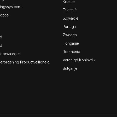
Kroatië
ingssysteem
Tsjechië
optie
Slowakije
Portugal
Zweden
id
Hongarije
id
Roemenië
oorwaarden
Verenigd Koninkrijk
rordening Productveiligheid
Bulgarije