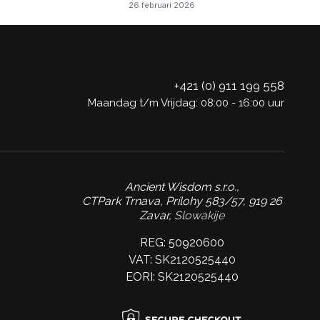
26 februari 2026
+421 (0) 911 199 558
Maandag t/m Vrijdag: 08:00 - 16:00 uur
Ancient Wisdom s.r.o.,
CTPark Trnava, Prílohy 583/57, 919 26
Zavar,
Slowakije
REG: 50920600
VAT: SK2120525440
EORI: SK2120525440