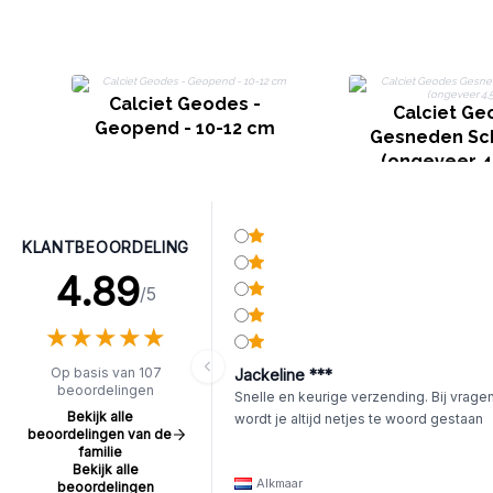
Calciet Geodes -
Calciet Ge
Geopend - 10-12 cm
Gesneden Sch
(ongeveer 4
KLANTBEOORDELING
4.89
/5
★
★
★
★
★
★
★
★
★
★
Op basis van 107
Jackeline ***
beoordelingen
Snelle en keurige verzending. Bij vrage
Bekijk alle
wordt je altijd netjes te woord gestaan
beoordelingen van de
familie
Bekijk alle
Alkmaar
beoordelingen