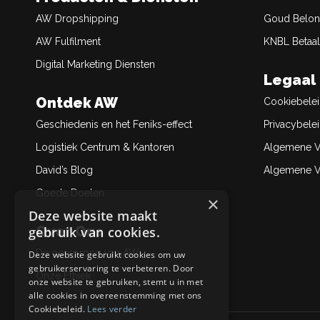
AW Dropshipping
Goud Belon
AW Fulfilment
KNBL Betaal
Digital Marketing Diensten
Legaal
Ontdek AW
Cookiebele
Geschiedenis en het Feniks-effect
Privacybele
Logistiek Centrum & Kantoren
Algemene V
David’s Blog
Algemene Ve
Goede Doelen
×
Deze website maakt
Over Ons
gebruik van cookies.
De oorsprong van AW
Deze website gebruikt cookies om uw
gebruikerservaring te verbeteren. Door
Onze Ethiek
onze website te gebruiken, stemt u in met
alle cookies in overeenstemming met ons
Cookiebeleid.
Lees verder