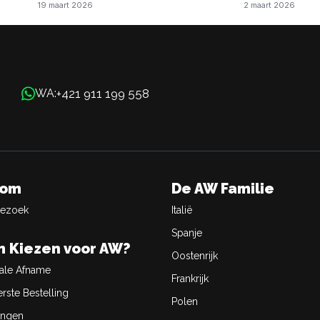
19 maart 2026
2 maart 2026
+421 911 199 558
WA:
oom
De AW Familie
Bezoek
Italië
Spanje
 Kiezen voor AW?
Oostenrijk
ale Afname
Frankrijk
rste Bestelling
Polen
ingen