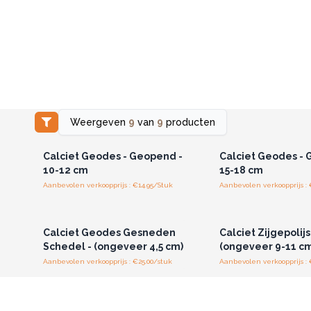
Weergeven
9
van
9
producten
Log in of registreer u voor
Log in of registree
groothandelsprijzen.
groothandelspri
Calciet Geodes - Geopend -
Calciet Geodes - 
10-12 cm
15-18 cm
Aanbevolen verkoopprijs : €14.95/Stuk
Aanbevolen verkoopprijs : 
Log in of registreer u voor
Log in of registree
groothandelsprijzen.
groothandelspri
Calciet Geodes Gesneden
Calciet Zijgepolij
Schedel - (ongeveer 4,5 cm)
(ongeveer 9-11 cm
Aanbevolen verkoopprijs : €25.00/stuk
Aanbevolen verkoopprijs : 