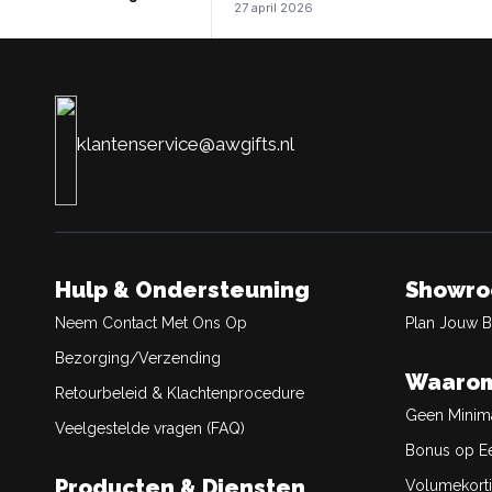
27 april 2026
klantenservice@awgifts.nl
Hulp & Ondersteuning
Showr
Neem Contact Met Ons Op
Plan Jouw 
Bezorging/Verzending
Waarom
Retourbeleid & Klachtenprocedure
Geen Minim
Veelgestelde vragen (FAQ)
Bonus op Ee
Producten & Diensten
Volumekort