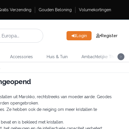
ratis Verzending
Gouden Beloning
Volumekortingen
Login
Register
Accessories
Huis & Tuin
Ambachtelijke Thee
d
Ongeopend
stallen uit Marokko, rechtstreeks van moeder aarde. Geodes
worden opengebroken.
es. Ze hebben ook de neiging om meer kristallen te
 bevat en is bekleed met kristallen.
, het geheugen en de intellectuele capaciteit verbetert;