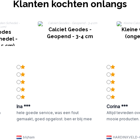
Klanten kochten onlangs
Calciet Geodes -
Kleine 
odes
Geopend - 3-4 cm
(onge
edel -
,5 cm)
Ina ***
Corina ***
n
hele goede service, was een fout
Altijd tevreden ov
gemaakt, goed opgelost. ben er blij mee
mooie producten.
blijham
HARDINXVELD-