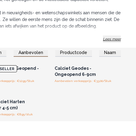
 in nieuwigheids- en wetenschapswinkels aan mensen die de
Ze willen de eerste mens zijn die de schat binnenin ziet. De
an iets afwijken van het product op de afbeelding.
Lees meer
n
Aanbevolen
Productcode
Naam
of registreer u voor
Log in of registreer u voor
thandelsprijzen.
groothandelsprijzen.
eodes - Geopend -
Calciet Geodes -
SELLER
Ongeopend 6-9cm
koopprijs : €12.95/Stuk
Aanbevolen verkoopprijs : €33.00/Stuk
of registreer u voor
thandelsprijzen.
lciet Harten
 4-5 cm)
koopprijs : €8.95/stuk