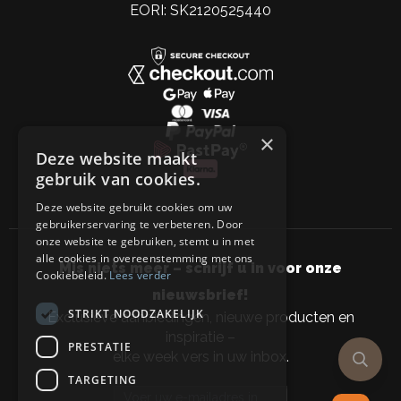
EORI: SK2120525440
×
Deze website maakt
gebruik van cookies.
Deze website gebruikt cookies om uw
gebruikerservaring te verbeteren. Door
onze website te gebruiken, stemt u in met
alle cookies in overeenstemming met ons
Mis niets meer – schrijf u in voor onze
Cookiebeleid.
Lees verder
nieuwsbrief!
STRIKT NOODZAKELIJK
Exclusieve aanbiedingen, nieuwe producten en
inspiratie –
PRESTATIE
elke week vers in uw inbox.
TARGETING
Email address