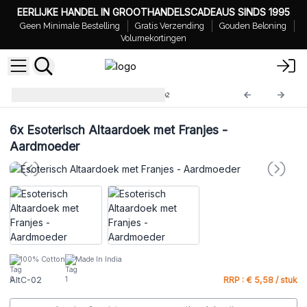
EERLIJKE HANDEL IN GROOTHANDELSCADEAUS SINDS 1995
Geen Minimale Bestelling
Gratis Verzending
Gouden Beloning
Volumekortingen
Esoterisch Altaardoek
AltC-02
6x
Esoterisch Altaardoek met Franjes -
Aardmoeder
100% Cotton
Made In India
AltC-02
RRP : € 5,58 / stuk