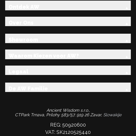
Ontdek AW
Over Ons
Showroom
Waarom Kiezen voor AW?
Legaal
De AW Familie
Ancient Wisdom s.r.o.,
CTPark Trnava, Prílohy 583/57, 919 26 Zavar,
Slowakije
REG: 50920600
VAT: SK2120525440