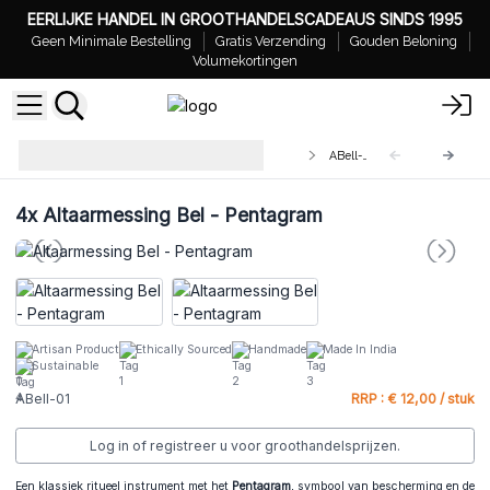
EERLIJKE HANDEL IN GROOTHANDELSCADEAUS SINDS 1995
Geen Minimale Bestelling
Gratis Verzending
Gouden Beloning
Volumekortingen
Groothandel Altaar Klokken van
ABell-01
Messing
4x
Altaarmessing Bel - Pentagram
Artisan Product
Ethically Sourced
Handmade
Made In India
Sustainable
ABell-01
RRP : € 12,00 / stuk
Log in of registreer u voor groothandelsprijzen.
Een klassiek ritueel instrument met het
Pentagram
, symbool van bescherming en de