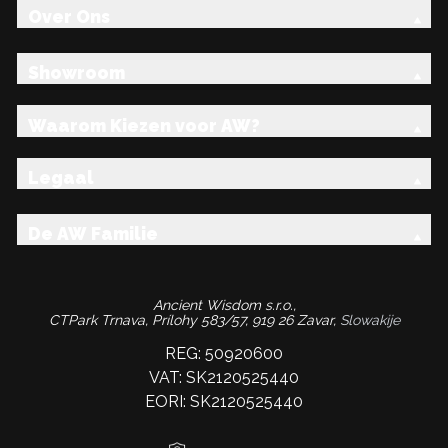
Over Ons
Showroom
Waarom Kiezen voor AW?
Legaal
De AW Familie
Ancient Wisdom s.r.o.,
CTPark Trnava, Prílohy 583/57, 919 26 Zavar,
Slowakije
REG: 50920600
VAT: SK2120525440
EORI: SK2120525440