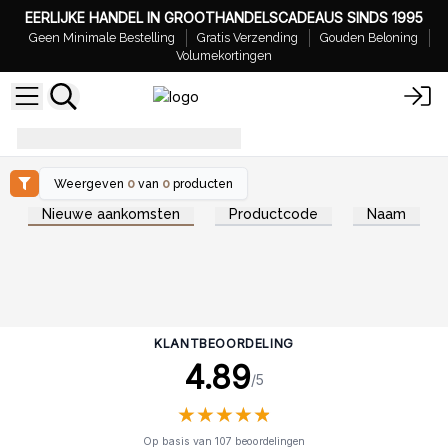
EERLIJKE HANDEL IN GROOTHANDELSCADEAUS SINDS 1995
Geen Minimale Bestelling
Gratis Verzending
Gouden Beloning
Volumekortingen
starter-packs-benefits
Weergeven
0
van
0
producten
Nieuwe aankomsten
Productcode
Naam
KLANTBEOORDELING
4.89
/5
★
★
★
★
★
★
★
★
★
★
Op basis van 107 beoordelingen