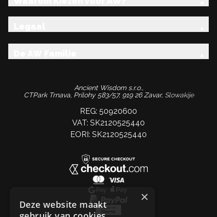
Waarom Kiezen voor AW?
Legaal
De AW Familie
Ancient Wisdom s.r.o.,
CTPark Trnava, Prílohy 583/57, 919 26 Zavar,
Slowakije
REG: 50920600
VAT: SK2120525440
EORI: SK2120525440
×
Deze website maakt
gebruik van cookies.