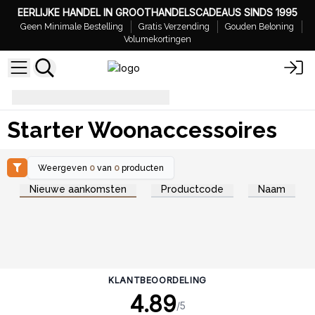
EERLIJKE HANDEL IN GROOTHANDELSCADEAUS SINDS 1995
Geen Minimale Bestelling
Gratis Verzending
Gouden Beloning
Volumekortingen
Starter Woonaccessoires
Starter Woonaccessoires
Weergeven
0
van
0
producten
Nieuwe aankomsten
Productcode
Naam
KLANTBEOORDELING
4.89
/5