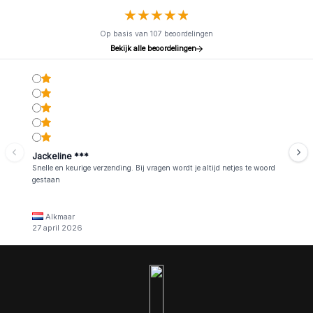
★
★
★
★
★
★
★
★
★
★
Op basis van 107 beoordelingen
Bekijk alle beoordelingen
Jackeline ***
Snelle en keurige verzending. Bij vragen wordt je altijd netjes te woord
gestaan
Alkmaar
27 april 2026