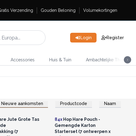
ratis Verzending
Gouden Beloning
Volumekortingen
Login
Register
Accessories
Huis & Tuin
Ambachtelijke Thee
Nieuwe aankomsten
Productcode
Naam
of registreer u voor
Log in of registreer u voor
thandelsprijzen.
groothandelsprijzen.
re Jute Grote Tas
84x
Hop Hare Pouch -
gde
Gemengde Karton
akking (7
Starterset (7 ontwerpen x