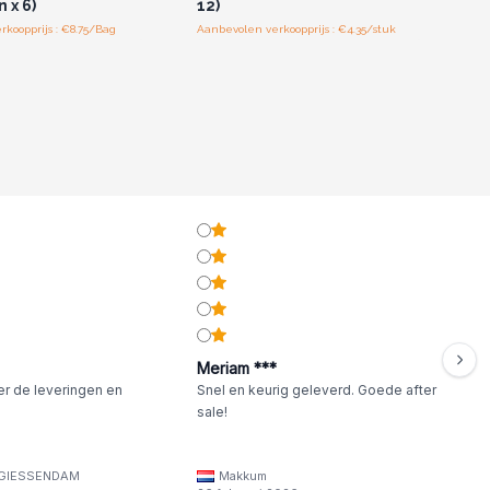
 x 6)
12)
koopprijs : €8.75/Bag
Aanbevolen verkoopprijs : €4.35/stuk
Meriam ***
er de leveringen en
Snel en keurig geleverd. Goede after
sale!
GIESSENDAM
Makkum