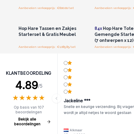
Aanbevolen verkoopprijs : €600.00/set
Aanbevolen verkoopprijs : 
Log in of registreer u voor
Log in of registree
groothandelsprijzen.
groothandelspri
Hop Hare Tassen en Zakjes
84x
Hop Hare Tote
Starterset & Gratis Meubel
Gemengde Starter
(7 ontwerpen x 12)
Aanbevolen verkoopprijs : €1,085.85/set
Aanbevolen verkoopprijs : 
KLANTBEOORDELING
4.89
/5
★
★
★
★
★
★
★
★
★
★
Jackeline ***
Snelle en keurige verzending. Bij vrage
Op basis van 107
beoordelingen
wordt je altijd netjes te woord gestaan
Bekijk alle
beoordelingen
Alkmaar