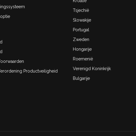
Kroatië
ingssysteem
Tsjechië
optie
Slowakije
Portugal
Zweden
id
Hongarije
id
Roemenië
oorwaarden
Verenigd Koninkrijk
rordening Productveiligheid
Bulgarije