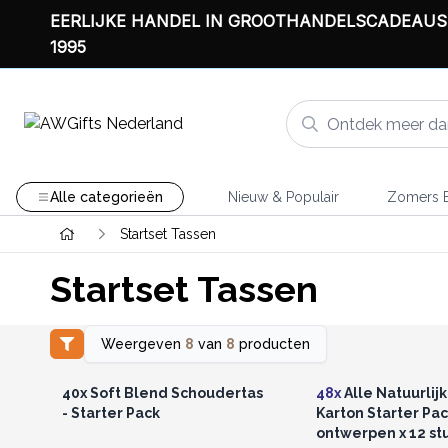
EERLIJKE HANDEL IN GROOTHANDELSCADEAUS
1995
Alle categorieën
Nieuw & Populair
Zomers B
Startset Tassen
Startset Tassen
Weergeven
8
van
8
producten
Log in of registreer u voor
Log in of registree
groothandelsprijzen.
groothandelspri
40x Soft Blend Schoudertas
48x
Alle Natuurlijk
- Starter Pack
Karton Starter Pac
ontwerpen x 12 stu