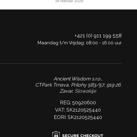
26 februari 2026
+421 (0) 911 199 558
Maandag t/m Vrijdag: 08:00 - 16:00 uur
Ancient Wisdom s.r.o.,
CTPark Trnava, Prílohy 583/57, 919 26
Zavar,
Slowakije
REG: 50920600
VAT: SK2120525440
EORI: SK2120525440