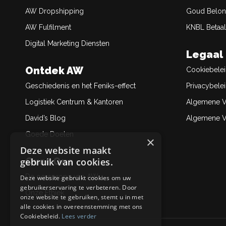
AW Dropshipping
Goud Belon
AW Fulfilment
KNBL Betaal
Digital Marketing Diensten
Legaal
Ontdek AW
Cookiebele
Geschiedenis en het Feniks-effect
Privacybele
Logistiek Centrum & Kantoren
Algemene V
David’s Blog
Algemene Ve
Goede Doelen
×
Deze website maakt
Over Ons
gebruik van cookies.
De oorsprong van AW
Deze website gebruikt cookies om uw
gebruikerservaring te verbeteren. Door
Onze Ethiek
onze website te gebruiken, stemt u in met
alle cookies in overeenstemming met ons
Cookiebeleid.
Lees verder