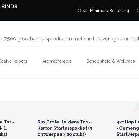
 SINDS
Geen Minimale Bestelling
G
estverkopers
Aromatherapie
Schoonheid & Wellness
r u voor
Log in of registreer u voor
Log in 
jzen.
groothandelsprijzen.
groo
e Tas -
60x
Grote Heldere Tas -
42x
Hop Ha
k (4
Karton Starterspakket (3
- Gemen
ks)
ontwerpen x 20 stuks)
Startverp