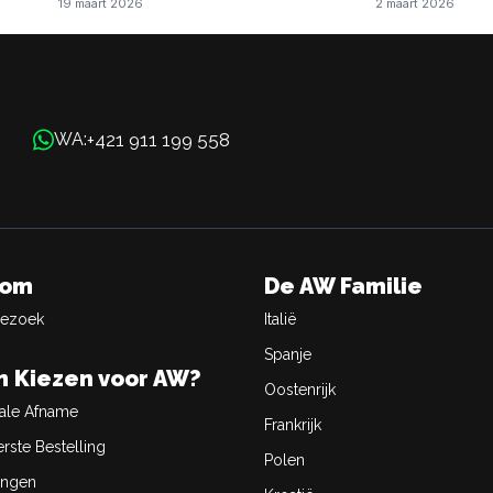
19 maart 2026
2 maart 2026
+421 911 199 558
WA:
oom
De AW Familie
Bezoek
Italië
Spanje
 Kiezen voor AW?
Oostenrijk
ale Afname
Frankrijk
rste Bestelling
Polen
ingen