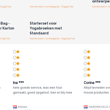
ontwerpen
€13.50/tas
Aanbevolen verkoopprijs : €19.50/tas
Aanbevolen ver
r u voor
Log in of registreer u voor
jzen.
groothandelsprijzen.
 Bag -
Starterset voor
 Karton
Yogabroeken met
Standaard
€7.50/tas
Aanbevolen verkoopprijs : €557.40/set
Ina ***
Corina ***
n
hele goede service, was een fout
Altijd tevreden ov
gemaakt, goed opgelost. ben er blij mee
mooie producten.
blijham
HARDINXVELD-