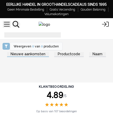
EERLIJKE HANDEL IN GROOTHANDELSCADEAUS SINDS 1995
Geen Minimale Bestelling
Gratis Verzending
Gouden Beloning
Volumekortingen
phoenix_effect
Weergeven
0
van
0
producten
Nieuwe aankomsten
Productcode
Naam
KLANTBEOORDELING
4.89
/5
★
★
★
★
★
★
★
★
★
★
Op basis van 107 beoordelingen