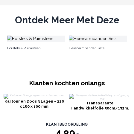
Ontdek Meer Met Deze
Gl
Borstels & Puimsteen
Herenarmbanden Sets
Klanten kochten onlangs
Kartonnen Doos 3 Lagen - 220
Transparante
x 160 x 100 mm
Handwikkelfolie 50cm/132m,
23 mic
KLANTBEOORDELING