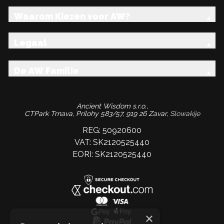
Waarom Kiezen voor AW?
Legaal
De AW Familie
Ancient Wisdom s.r.o.,
CTPark Trnava, Prílohy 583/57, 919 26 Zavar,
Slowakije
REG: 50920600
VAT: SK2120525440
EORI: SK2120525440
×