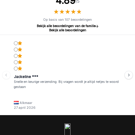
4.89
/5
★
★
★
★
★
★
★
★
★
★
Op basis van 107 beoordelingen
Bekijk alle beoordelingen van de familie
Bekijk alle beoordelingen
Jackeline ***
Snelle en keurige verzending. Bij vragen wordt je altijd netjes te woord
gestaan
Alkmaar
27 april 2026