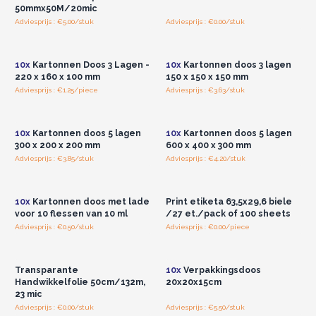
heeft of hulp nodig heeft, kunt u gerust contact opnemen met
50mmx50M/20mic
ons vriendelijke team. We staan klaar om uw
Adviesprijs : €5.00/stuk
Adviesprijs : €0.00/stuk
Log in of registreer u voor
Log in of registreer u voor
verpakkingsideeën werkelijkheid te laten worden.
groothandelsprijzen.
groothandelsprijzen.
10x
Kartonnen Doos 3 Lagen -
10x
Kartonnen doos 3 lagen
220 x 160 x 100 mm
150 x 150 x 150 mm
Adviesprijs : €1.25/piece
Adviesprijs : €3.63/stuk
Log in of registreer u voor
Log in of registreer u voor
groothandelsprijzen.
groothandelsprijzen.
10x
Kartonnen doos 5 lagen
10x
Kartonnen doos 5 lagen
300 x 200 x 200 mm
600 x 400 x 300 mm
Adviesprijs : €3.85/stuk
Adviesprijs : €4.20/stuk
Log in of registreer u voor
Log in of registreer u voor
groothandelsprijzen.
groothandelsprijzen.
10x
Kartonnen doos met lade
Print etiketa 63,5x29,6 biele
voor 10 flessen van 10 ml
/27 et./pack of 100 sheets
Adviesprijs : €0.50/stuk
Adviesprijs : €0.00/piece
Log in of registreer u voor
Log in of registreer u voor
groothandelsprijzen.
groothandelsprijzen.
Transparante
10x
Verpakkingsdoos
Handwikkelfolie 50cm/132m,
20x20x15cm
23 mic
Adviesprijs : €0.00/stuk
Adviesprijs : €5.50/stuk