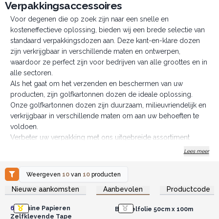
Verpakkingsaccessoires
Voor degenen die op zoek zijn naar een snelle en
kosteneffectieve oplossing, bieden wij een brede selectie van
standaard verpakkingsdozen aan. Deze kant-en-klare dozen
zijn verkrijgbaar in verschillende maten en ontwerpen,
waardoor ze perfect zijn voor bedrijven van alle groottes en in
alle sectoren.
Als het gaat om het verzenden en beschermen van uw
producten, zijn golfkartonnen dozen de ideale oplossing.
Onze golfkartonnen dozen zijn duurzaam, milieuvriendelijk en
verkrijgbaar in verschillende maten om aan uw behoeften te
voldoen.
Verbeter uw verpakking met ons uitgebreide assortiment
verpakkingsaccessoires. Van milieuvriendelijk vloeipapier en
Lees meer
aangepaste labels tot bubbeltjesplastic en tape, we hebben
alles wat u nodig heeft om uw verpakkingspresentatie
Weergeven
10
van
10
producten
compleet te maken.
Log in of registreer u voor
Log in of registreer u voor
Nieuwe aankomsten
Aanbevolen
Productcode
groothandelsprijzen.
groothandelsprijzen.
Klaar om uw verpakkingsstrategie naar een hoger niveau te
tillen? Verken onze website om ons uitgebreide assortiment
6x
Bruine Papieren
Bubbelfolie 50cm x 100m
verpakkingsdozen en accessoires te ontdekken. Als u vragen
Zelfklevende Tape