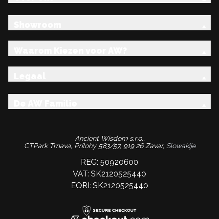
Showroom
Waarom Kiezen voor AW?
Legaal
De AW Familie
Ancient Wisdom s.r.o.,
CTPark Trnava, Prílohy 583/57, 919 26 Zavar,
Slowakije
REG: 50920600
VAT: SK2120525440
EORI: SK2120525440