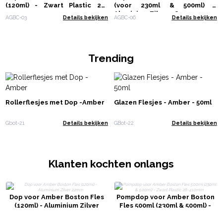
(120ml) - Zwart Plastic 22-
(voor 230ml & 500ml) -
400mm
Aluminium Zilver 28mm
AGBC-03
Details bekijken
AGBC-06
Details bekijken
Trending
Rollerflesjes met Dop -Amber
Glazen Flesjes - Amber - 50ml
Gbot-21
Details bekijken
GBot-22
Details bekijken
Klanten kochten onlangs
Dop voor Amber Boston Fles
Pompdop voor Amber Boston
(120ml) - Aluminium Zilver
Fles 500ml (230ml & 500ml) -
22mm
Zwart Plastic 28-410mm