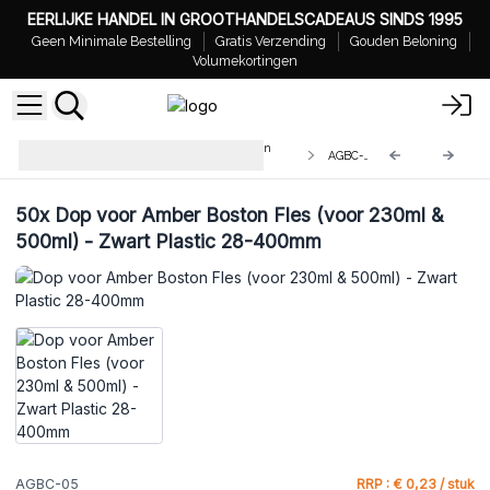
EERLIJKE HANDEL IN GROOTHANDELSCADEAUS SINDS 1995
Geen Minimale Bestelling
Gratis Verzending
Gouden Beloning
Volumekortingen
Doppen voor Amber Glazen Boston
AGBC-05
Flessen
50x
Dop voor Amber Boston Fles (voor 230ml &
500ml) - Zwart Plastic 28-400mm
AGBC-05
RRP : € 0,23 / stuk