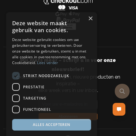
×
Deze website maakt
gebruik van cookies.
Deze website gebruikt cookies om uw
gebruikerservaring te verbeteren. Door
onze website te gebruiken, stemt u in met
alle cookies in overeenstemming met ons
Mis niets meer – schrijf u in voor onze
Cookiebeleid.
Lees verder
nieuwsbrief!
STRIKT NOODZAKELIJK
Exclusieve aanbiedingen, nieuwe producten en
inspiratie –
PRESTATIE
elke week vers in uw inbox.
TARGETING
Email address
FUNCTIONEEL
Abonneren
ALLES ACCEPTEREN