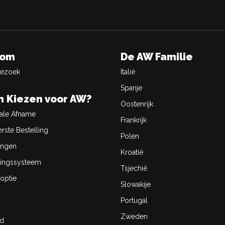
oom
De AW Familie
Bezoek
Italië
Spanje
 Kiezen voor AW?
Oostenrijk
ale Afname
Frankrijk
rste Bestelling
Polen
ingen
Kroatië
ingssysteem
Tsjechië
optie
Slowakije
Portugal
Zweden
id