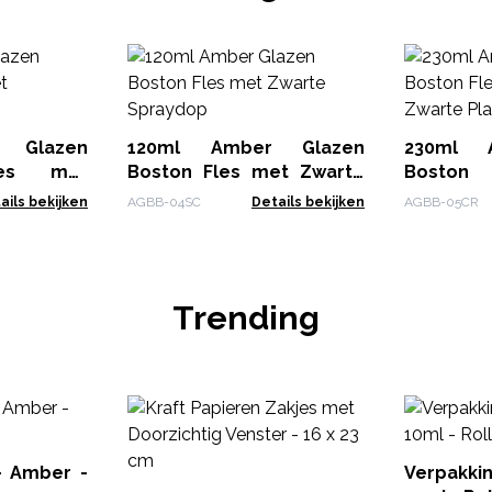
 Glazen
120ml Amber Glazen
230ml 
les met
Boston Fles met Zwarte
Bosto
Spraydop
Kindveili
ails bekijken
AGBB-04SC
Details bekijken
AGBB-05CR
Dop
Trending
- Amber -
Verpakki