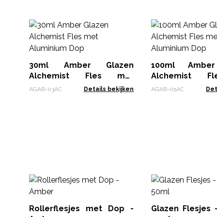
30ml Amber Glazen
100ml Amber
Alchemist Fles met
Alchemist F
Aluminium Dop
Aluminium Dop
AGAB-03AC
Details bekijken
AGAB-05AC
Det
Rollerflesjes met Dop -
Glazen Flesjes 