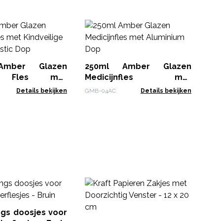
15
M
Al
GMB
Amber Glazen
250ml Amber Glazen
n Fles met
Medicijnfles met
ge Zwarte Plastic
Aluminium Dop
Details bekijken
GMB-04AC
Details bekijken
Lo
Fl
ngs doosjes voor
Gbo