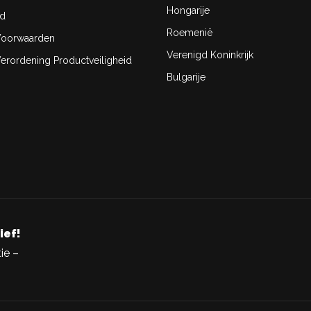
Hongarije
id
Roemenië
oorwaarden
Verenigd Koninkrijk
rordening Productveiligheid
Bulgarije
ief!
ie –