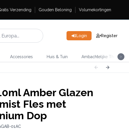
ratis Verzending
Gouden Beloning
Volumekortingen
Login
Register
Accessories
Huis & Tuin
Ambachtelijke Thee
0ml Amber Glazen
mist Fles met
nium Dop
 AGAB-01AC