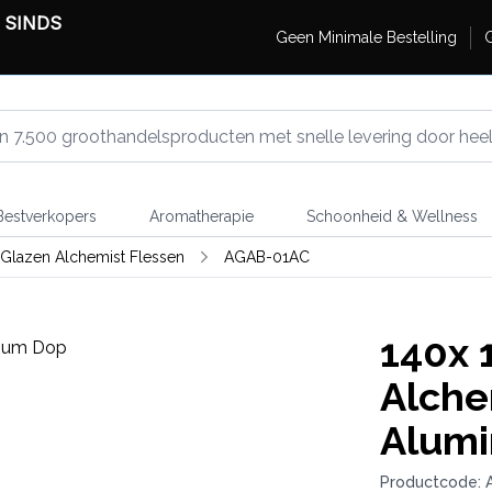
 SINDS
Geen Minimale Bestelling
G
estverkopers
Aromatherapie
Schoonheid & Wellness
Glazen Alchemist Flessen
AGAB-01AC
140x
1
Alche
Alumi
Productcode: