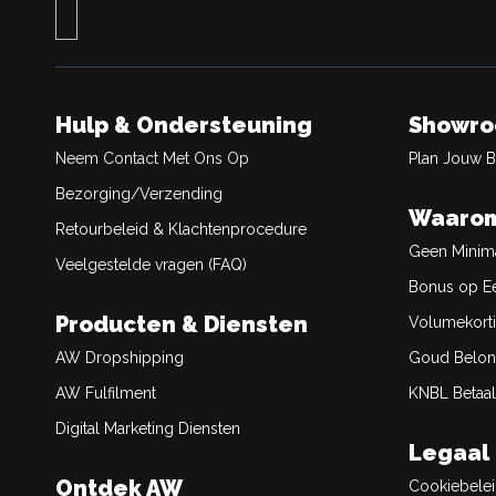
Hulp & Ondersteuning
Showr
Neem Contact Met Ons Op
Plan Jouw 
Bezorging/Verzending
Waarom
Retourbeleid & Klachtenprocedure
Geen Minim
Veelgestelde vragen (FAQ)
Bonus op Ee
Producten & Diensten
Volumekort
AW Dropshipping
Goud Belon
AW Fulfilment
KNBL Betaal
Digital Marketing Diensten
Legaal
Ontdek AW
Cookiebele