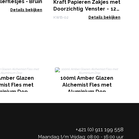
lerflesjes - Bruin
Kraft Papieren Zakjes met
Doorzichtig Venster - 12 x
Details bekijken
20 cm
KWB-02
Details bekijken
Amber Glazen
100ml Amber Glazen
mist Fles met
Alchemist Fles met
minium Dop
Aluminium Dop
+421 (0) 911 199 558
Maandag t/m Vrijdag: 08:00 - 16:00 uur