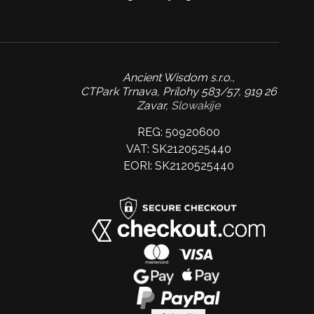
Ancient Wisdom s.r.o.,
CTPark Trnava, Prílohy 583/57, 919 26
Zavar,
Slowakije
REG: 50920600
VAT: SK2120525440
EORI: SK2120525440