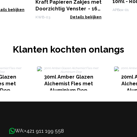
10ml - Rol
Kraft Papieren Zakjes met
Doorzichtig Venster - 16 x
ails bekijken
APBox-01
23 cm
KWB-03
Details bekijken
Klanten kochten onlangs
Glazen
30ml Amber Glazen
20ml 
es met
Alchemist Fles met
Alche
 Dop
Aluminium Dop
Alu
+421 911 199 558
WA: