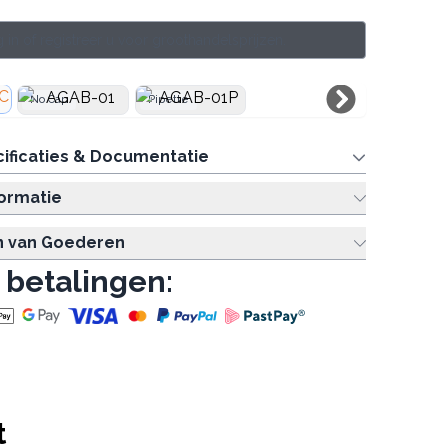
 in of registreer u voor groothandelsprijzen.
No Cap
Pipette
ificaties & Documentatie
formatie
n van Goederen
 betalingen:
t