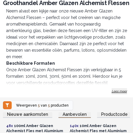
Groothandel Amber Glazen Alchemist Flessen
Neem alvast een kijkje naar onze nieuwe Amber Glazen
Alchemist Flessen – perfect voor het creëren van magische
aromatherapieblends. Gemaakt van hoogwaardig
amberkleurig glas, bieden deze flessen een UV-filter en zijn ze
ideaal voor het verpakken van lichtgevoelige producten, zoals
medicijnen en chemicaliën. Daarnaast zijn ze perfect voor het
bewaren van essentiële oliën, parfums, lotions, oplosmiddelen
en meer.
Beschikbare Formaten
Onze Amber Glazen Alchemist Flessen zijn verkrijgbaar in 5
formaten: 10ml, 20ml, 30ml, 50ml en 100ml. Hierdoor kun je
voor verschillende productgroottes dezelfde flesstijl
behouden, wat ideaal is voor een consistente merkuitstraling,
Lees meer
vooral als je een traditionele of vintage look nastreeft.
Dopopties
Weergeven
5
van
5
producten
Deze rechthoekige flessen zijn compatibel met
Log in of registreer u voor
Log in of registreer u voor
Nieuwe aankomsten
Aanbevolen
Productcode
groothandelsprijzen.
groothandelsprijzen.
verschillende dopopties:
Aluminium schroefdoppen met EPE-liners voor lekvrije
48x
100ml Amber Glazen
140x
10ml Amber Glazen
opslag
Alchemist Fles met Aluminium
Alchemist Fles met Aluminium