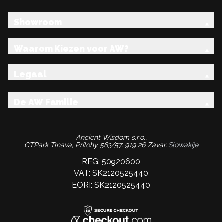
Showroom
Waarom Kiezen voor AW?
Legaal
De AW Familie
Ancient Wisdom s.r.o.,
CTPark Trnava, Prílohy 583/57, 919 26 Zavar,
Slowakije
REG: 50920600
VAT: SK2120525440
EORI: SK2120525440