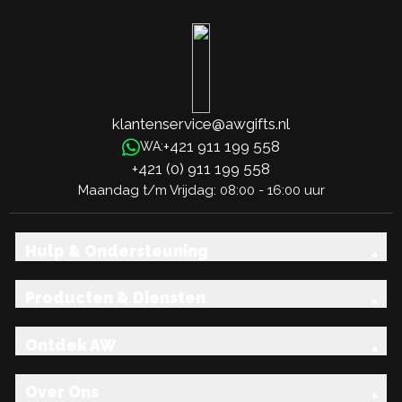
Belangrijkste productkenmerken:
UV-bescherming
Premium glaskwaliteit
Diverse formaten
Meerdere dopopties
klantenservice@awgifts.nl
Groothandel beschikbaarheid
+421 911 199 558
WA:
Elegant design
+421 (0) 911 199 558
Betrouwbare leverancier
Maandag t/m Vrijdag: 08:00 - 16:00 uur
Koop amber glazen flessen, jouw premium
verpakkingsoplossing.
Hulp & Ondersteuning
Producten & Diensten
Ontdek AW
Over Ons