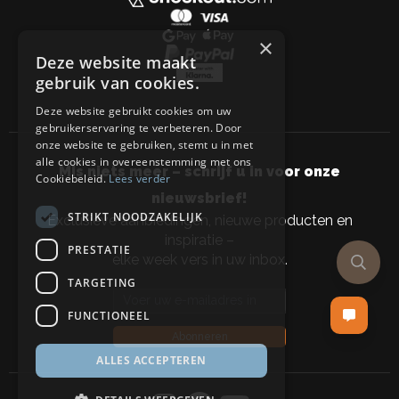
×
Deze website maakt
gebruik van cookies.
Deze website gebruikt cookies om uw
gebruikerservaring te verbeteren. Door
onze website te gebruiken, stemt u in met
alle cookies in overeenstemming met ons
Mis niets meer – schrijf u in voor onze
Cookiebeleid.
Lees verder
nieuwsbrief!
STRIKT NOODZAKELIJK
Exclusieve aanbiedingen, nieuwe producten en
inspiratie –
PRESTATIE
elke week vers in uw inbox.
TARGETING
Email address
FUNCTIONEEL
Abonneren
ALLES ACCEPTEREN