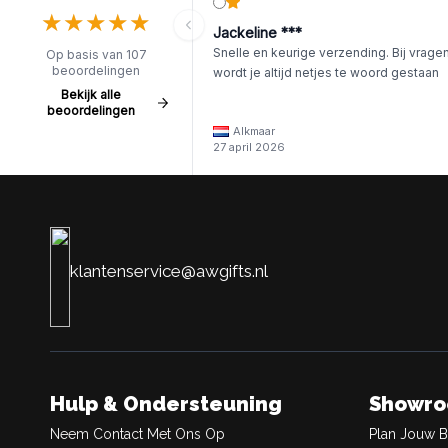
★
★
★
★
★
★
★
★
★
★
Jackeline ***
Snelle en keurige verzending. Bij vrage
Op basis van 107
beoordelingen
wordt je altijd netjes te woord gestaan
Bekijk alle
beoordelingen
Alkmaar
27 april 2026
klantenservice@awgifts.nl
Hulp & Ondersteuning
Showr
Neem Contact Met Ons Op
Plan Jouw 