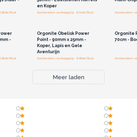
en Koper
€18.00/Stuk
Aanbevolen verkoopprijs : €11.00/Stuk
Aanbevolen ver
r u voor
Log in of registreer u voor
Log in 
jzen.
groothandelsprijzen.
groo
Power
Orgonite Obelisk Power
Orgonite 
0mm -
Point - 90mm x 25mm -
70cm - Bo
Koper, Lapis en Gele
Aventurijn
€18.00/Stuk
Aanbevolen verkoopprijs : €18.00/Stuk
Aanbevolen ver
Meer laden