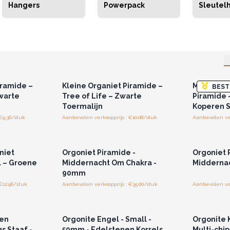
Hangers
Powerpack
Sleutel
r u voor
Log in of registreer u voor
Log in 
jzen.
groothandelsprijzen.
groo
iramide –
Kleine Organiet Piramide –
Middelgro
BEST
Zwarte
Tree of Life – Zwarte
Piramide 
Toermalijn
Koperen S
€9.36/stuk
Aanbevolen verkoopprijs : €10.08/stuk
Aanbevolen ver
r u voor
Log in of registreer u voor
Log in 
jzen.
groothandelsprijzen.
groo
niet
Orgoniet Piramide -
Orgoniet 
l – Groene
Middernacht Om Chakra -
Middernac
90mm
€12.96/stuk
Aanbevolen verkoopprijs : €35.00/stuk
Aanbevolen ver
r u voor
Log in of registreer u voor
Log in 
jzen.
groothandelsprijzen.
groo
 en
Orgonite Engel - Small -
Orgonite 
s Staaf -
50mm - Edelstenen Korrels
Multi-chip