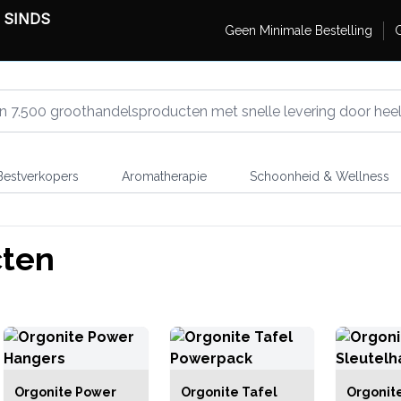
 SINDS
Geen Minimale Bestelling
G
estverkopers
Aromatherapie
Schoonheid & Wellness
cten
Orgonite Power
Orgonite Tafel
Orgonit