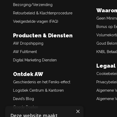
Bezorging/Verzending
Waarom
Retourbeleid & Klachtenprocedure
Geen Minim
Veelgestelde vragen (FAQ)
Bonus op Ee
Producten & Diensten
Volumekort
AW Dropshipping
Goud Belon
AW Fulfilment
KNBL Betaal
Digital Marketing Diensten
Legaal
Ontdek AW
Cookiebele
Geschiedenis en het Feniks-effect
Privacybele
Logistiek Centrum & Kantoren
Algemene V
David’s Blog
Algemene Ve
Goede Doelen
×
Deze website maakt