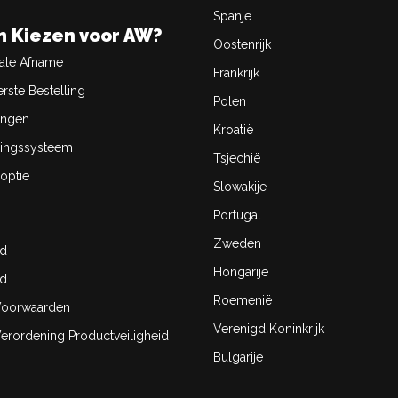
Spanje
 Kiezen voor AW?
Oostenrijk
ale Afname
Frankrijk
rste Bestelling
Polen
ingen
Kroatië
ingssysteem
Tsjechië
optie
Slowakije
Portugal
Zweden
id
Hongarije
id
Roemenië
oorwaarden
Verenigd Koninkrijk
rordening Productveiligheid
Bulgarije