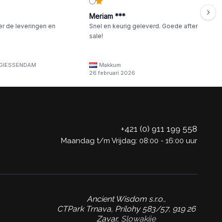
Meriam ***
er de leveringen en
Snel en keurig geleverd. Goede after
sale!
GIESSENDAM
Makkum
26 februari 2026
+421 (0) 911 199 558
Maandag t/m Vrijdag: 08:00 - 16:00 uur
Ancient Wisdom s.r.o.,
CTPark Trnava, Prílohy 583/57, 919 26
Zavar,
Slowakije