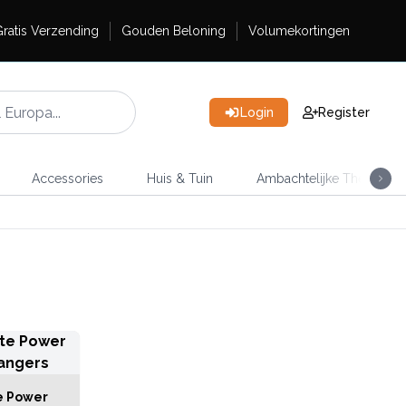
ratis Verzending
Gouden Beloning
Volumekortingen
Login
Register
Accessories
Huis & Tuin
Ambachtelijke Thee
e Power