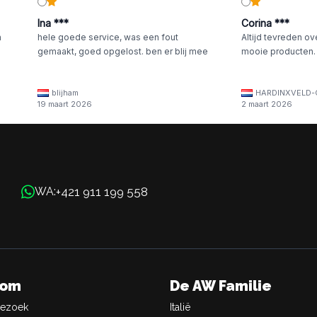
Ina ***
Corina ***
n
hele goede service, was een fout
Altijd tevreden ov
gemaakt, goed opgelost. ben er blij mee
mooie producten.
blijham
HARDINXVELD-
19 maart 2026
2 maart 2026
+421 911 199 558
WA:
oom
De AW Familie
Bezoek
Italië