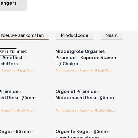
hangers
Nieuwe aankomsten
Productcode
Naam
of registreer u voor
Log in of registreer u voor
thandelsprijzen.
groothandelsprijzen.
te Organiet
Middelgrote Organiet
SELLER
– Amethist –
Piramide – Koperen Staven
chilfers
– 7 Chakra
koopprijs : €12.96/stuk
Aanbevolen verkoopprijs : €12.96/stuk
of registreer u voor
Log in of registreer u voor
thandelsprijzen.
groothandelsprijzen.
Piramide -
Orgoniet Piramide -
ht Reiki - 70mm
Middernacht Reiki - 90mm
koopprijs : €27.60/stuk
Aanbevolen verkoopprijs : €32.00/piece
of registreer u voor
Log in of registreer u voor
thandelsprijzen.
groothandelsprijzen.
Kegel - 80 mm -
Orgonite Kegel - 90mm -
Lapis Levensbloem -