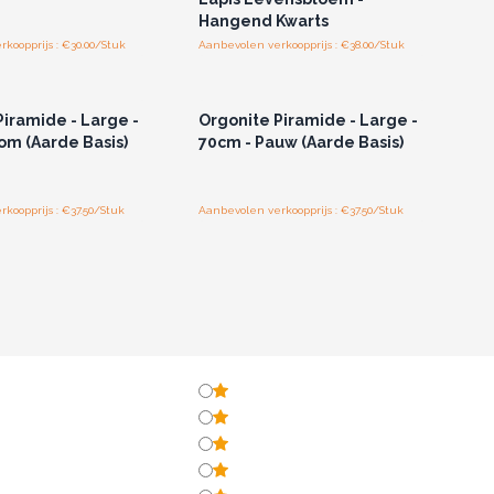
Hangend Kwarts
koopprijs : €30.00/Stuk
Aanbevolen verkoopprijs : €38.00/Stuk
of registreer u voor
Log in of registreer u voor
thandelsprijzen.
groothandelsprijzen.
Piramide - Large -
Orgonite Piramide - Large -
om (Aarde Basis)
70cm - Pauw (Aarde Basis)
koopprijs : €37.50/Stuk
Aanbevolen verkoopprijs : €37.50/Stuk