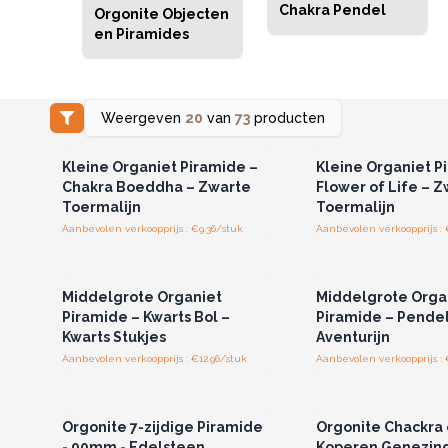
Chakra Pendel
Orgonite Objecten
en Piramides
Weergeven
20
van
73
producten
Log in of registreer u voor
Log in of registree
groothandelsprijzen.
groothandelspri
Kleine Organiet Piramide –
Kleine Organiet P
Chakra Boeddha – Zwarte
Flower of Life – 
Toermalijn
Toermalijn
Aanbevolen verkoopprijs : €9.36/stuk
Aanbevolen verkoopprijs : 
Log in of registreer u voor
Log in of registree
groothandelsprijzen.
groothandelspri
Middelgrote Organiet
Middelgrote Orga
Piramide – Kwarts Bol –
Piramide – Pende
Kwarts Stukjes
Aventurijn
Aanbevolen verkoopprijs : €12.96/stuk
Aanbevolen verkoopprijs : 
Log in of registreer u voor
Log in of registree
groothandelsprijzen.
groothandelspri
Orgonite 7-zijdige Piramide
Orgonite Chackra
- 90mm - Edelsteen
Koperen Genezing