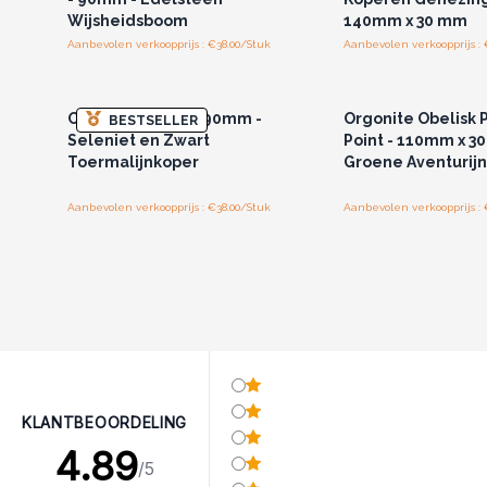
Wijsheidsboom
140mm x 30 mm
Aanbevolen verkoopprijs : €38.00/Stuk
Aanbevolen verkoopprijs : 
Log in of registreer u voor
Log in of registree
groothandelsprijzen.
groothandelspri
Orgonite Kegel - 90mm -
Orgonite Obelisk 
BESTSELLER
Seleniet en Zwart
Point - 110mm x 3
Toermalijnkoper
Groene Aventurijn
Aanbevolen verkoopprijs : €38.00/Stuk
Aanbevolen verkoopprijs : 
KLANTBEOORDELING
4.89
/5