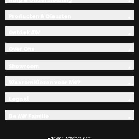
Hulp & Ondersteuning
Producten & Diensten
Ontdek AW
Over Ons
Showroom
Waarom Kiezen voor AW?
Legaal
De AW Familie
Ancient Wisdom s.r.o.,