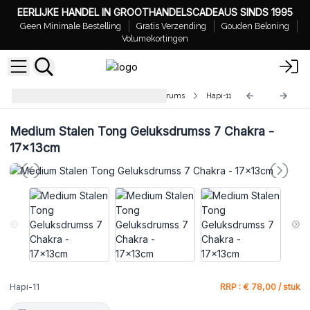
EERLIJKE HANDEL IN GROOTHANDELSCADEAUS SINDS 1995
Geen Minimale Bestelling
Gratis Verzending
Gouden Beloning
Volumekortingen
Groothandel Stalen Tong Geluksdrums
Hapi-11
Medium Stalen Tong Geluksdrumss 7 Chakra -
17x13cm
Hapi-11
RRP : € 78,00 / stuk