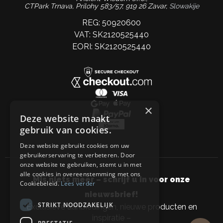
CTPark Trnava, Prílohy 583/57, 919 26 Zavar,
Slowakije
REG: 50920600
VAT: SK2120525440
EORI: SK2120525440
×
Deze website maakt
gebruik van cookies.
Deze website gebruikt cookies om uw
gebruikerservaring te verbeteren. Door
onze website te gebruiken, stemt u in met
alle cookies in overeenstemming met ons
Mis niets meer – schrijf u in voor onze
Cookiebeleid.
Lees verder
nieuwsbrief!
STRIKT NOODZAKELIJK
Exclusieve aanbiedingen, nieuwe producten en
inspiratie –