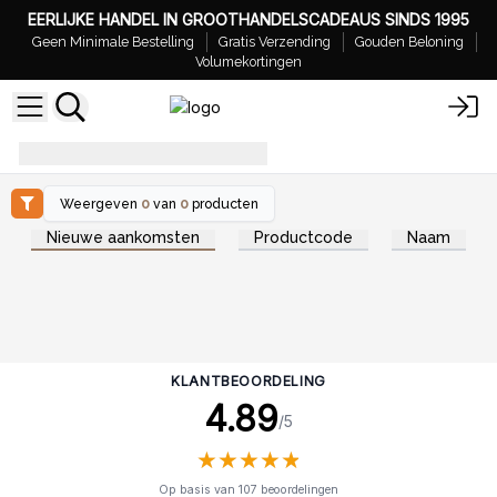
EERLIJKE HANDEL IN GROOTHANDELSCADEAUS SINDS 1995
Geen Minimale Bestelling
Gratis Verzending
Gouden Beloning
Volumekortingen
modern-man-gifting
Weergeven
0
van
0
producten
Nieuwe aankomsten
Productcode
Naam
KLANTBEOORDELING
4.89
/5
★
★
★
★
★
★
★
★
★
★
Op basis van 107 beoordelingen